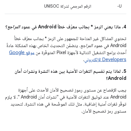
U-
الرقم المرجعي لشركة UNISOC
4. ماذا يعني الرمز * بجانب معرّف خطأ Android في عمود
المراجع
؟
تحتوي المشاكل غير المتاحة للجمهور على الرمز * بجانب معرّف خطأ
Android في عمود
المراجع
. يتضمّن التحديث الخاص بهذه المشكلة عادةً
أحدث برامج التشغيل الثنائية لأجهزة Pixel المتوفّرة من
موقع Google
Developers الإلكتروني
.
5. لماذا يتم تقسيم الثغرات الأمنية بين هذه النشرة ونشرات أمان
Android؟
يجب الإفصاح عن مستوى رموز تصحيح الأمان الأحدث على أجهزة
Android عند توثيق الثغرات الأمنية في "نشرات أمان Android ". لا يلزم
توفّر ثغرات أمنية إضافية، مثل تلك الموضّحة في هذه النشرة، لتحديد
مستوى رمز تصحيح الأمان.