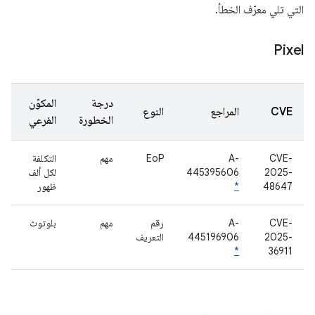
التي تلي معرّف الخطأ.
Pixel
درجة
المكوّن
CVE
المراجع
النوع
الخطورة
الفرعي
CVE-
A-
EoP
مهم
التكلفة
2025-
445395606
لكل ألف
48647
*
ظهور
CVE-
A-
رقم
مهم
بلوتوث
2025-
445196906
التعريف
*
36911