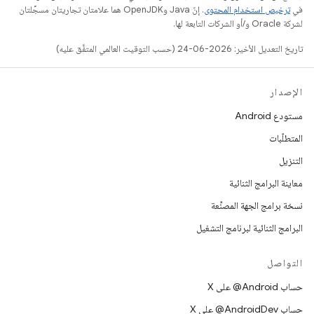
في
ترخيص استخدام المحتوى
. إنّ Java وOpenJDK هما علامتان تجاريتان مسجَّلتان
لشركة Oracle و/أو الشركات التابعة لها.
تاريخ التعديل الأخير: 2026-06-24 (حسب التوقيت العالمي المتفَّق عليه)
الإصدار
مستودع Android
المتطلّبات
التنزيل
معاينة البرامج الثنائية
نسخة برامج الجهة المصنِّعة
البرامج الثنائية لبرنامج التشغيل
التواصل
حساب ‎@Android على X
حساب ‎@AndroidDev على X