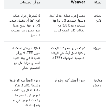
الميزة
Weaver
موفِّر الخدمات
الحذف
يجب إجراء عملية حذف آمنة،
لا يُشترط إجراء حذف
الآمن
ويسهل تنفيذها لأنّ الواجهة
آمن، كما أنّ تنفيذه صعب
تستخدم عددًا ثابتًا من
لأنّ الواجهة تتيح عددًا
الخانات ذات الحجم الثابت.
غير محدود من عمليات
التسجيل.
الأجهزة
تم تحسينها لمحركات البحث،
فعليًا، لا يمكن استخدام
ولكنّها تعمل أيضًا في البيئات
سوى TEE. لا يوفّر
التنفيذية الموثوقة (TEE).
تنفيذها في بيئة تنفيذ
آمنة أي مزايا أمان مع
التصميم الحالي.
معالجة
رموز أخطاء أكثر وضوحًا
رموز الخطأ غير الواضحة
الأخطاء
ونتيجةً لذلك، لا تفرّق
شاشة القفل بين كلمات
المرور غير الصحيحة
وكلمات المرور التي لم
يتم إعدادها.