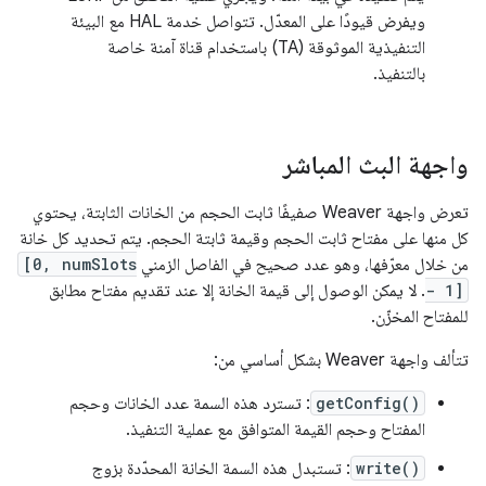
ويفرض قيودًا على المعدّل. تتواصل خدمة HAL مع البيئة
التنفيذية الموثوقة (TA) باستخدام قناة آمنة خاصة
بالتنفيذ.
واجهة البث المباشر
تعرض واجهة Weaver صفيفًا ثابت الحجم من الخانات الثابتة، يحتوي
كل منها على مفتاح ثابت الحجم وقيمة ثابتة الحجم. يتم تحديد كل خانة
من خلال معرّفها، وهو عدد صحيح في الفاصل الزمني
[0, numSlots
- 1]
. لا يمكن الوصول إلى قيمة الخانة إلا عند تقديم مفتاح مطابق
للمفتاح المخزّن.
تتألف واجهة Weaver بشكل أساسي من:
getConfig()
: تسترد هذه السمة عدد الخانات وحجم
المفتاح وحجم القيمة المتوافق مع عملية التنفيذ.
write()
: تستبدل هذه السمة الخانة المحدّدة بزوج