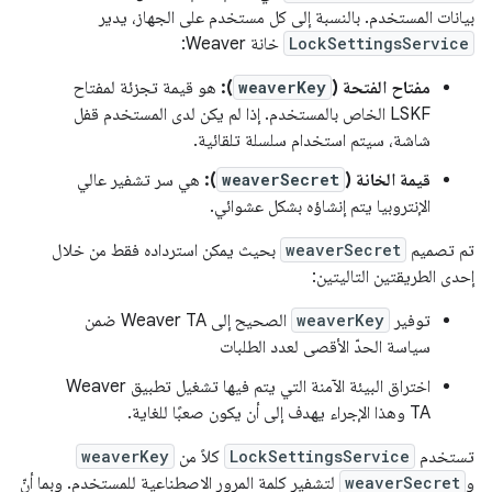
بيانات المستخدم. بالنسبة إلى كل مستخدم على الجهاز، يدير
LockSettingsService
خانة Weaver:
مفتاح الفتحة (
weaverKey
):
هو قيمة تجزئة لمفتاح
LSKF الخاص بالمستخدم. إذا لم يكن لدى المستخدم قفل
شاشة، سيتم استخدام سلسلة تلقائية.
قيمة الخانة (
weaverSecret
):
هي سر تشفير عالي
الإنتروبيا يتم إنشاؤه بشكل عشوائي.
تم تصميم
weaverSecret
بحيث يمكن استرداده فقط من خلال
إحدى الطريقتين التاليتين:
توفير
weaverKey
الصحيح إلى Weaver TA ضمن
سياسة الحدّ الأقصى لعدد الطلبات
اختراق البيئة الآمنة التي يتم فيها تشغيل تطبيق Weaver
TA وهذا الإجراء يهدف إلى أن يكون صعبًا للغاية.
تستخدم
LockSettingsService
كلاً من
weaverKey
و
weaverSecret
لتشفير كلمة المرور الاصطناعية للمستخدم. وبما أنّ