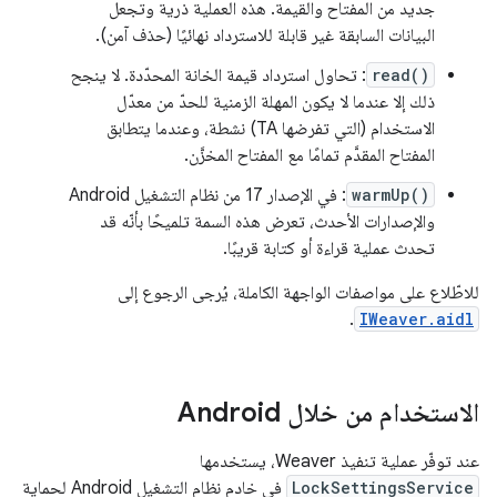
جديد من المفتاح والقيمة. هذه العملية ذرية وتجعل
البيانات السابقة غير قابلة للاسترداد نهائيًا (حذف آمن).
read()
: تحاول استرداد قيمة الخانة المحدّدة. لا ينجح
ذلك إلا عندما لا يكون المهلة الزمنية للحدّ من معدّل
الاستخدام (التي تفرضها TA) نشطة، وعندما يتطابق
المفتاح المقدَّم تمامًا مع المفتاح المخزَّن.
warmUp()
: في الإصدار 17 من نظام التشغيل Android
والإصدارات الأحدث، تعرض هذه السمة تلميحًا بأنّه قد
تحدث عملية قراءة أو كتابة قريبًا.
للاطّلاع على مواصفات الواجهة الكاملة، يُرجى الرجوع إلى
.
IWeaver.aidl
الاستخدام من خلال Android
عند توفّر عملية تنفيذ Weaver، يستخدمها
LockSettingsService
في خادم نظام التشغيل Android لحماية