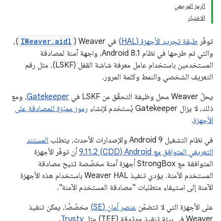
الرمز المرجعي
الاختبار
توفّر
طبقة تجريد الأجهزة (HAL)
في Weaver‏ (
IWeaver.aidl
)،
والتي تم طرحها في نظام Android 8.1، واجهة آمنة لمصادقة
المستخدمين باستخدام عامل معرفة شاشة القفل (LSKF)، مثل رقم
التعريف الشخصي والنمط وكلمة المرور.
يحلّ Weaver محل وظيفة التحقّق من LSKF في
Gatekeeper
. ومع
ذلك، لا يزال Gatekeeper يُستخدم لإنشاء
رموز مميّزة للمصادقة على
الأجهزة
.
في نظام التشغيل Android 9 والإصدارات الأحدث، يتطلب
المستند
التعريفي المتوافق مع Android‏ (CDD) 9.11.2
أن توفّر الأجهزة
المتوافقة مع StrongBox أجهزة آمنة مخصّصة تتيح مصادقة
المستخدم الآمنة. يؤدي تنفيذ Weaver HAL باستخدام هذه الأجهزة
الآمنة إلى استيفاء متطلبات "مصادقة المستخدم الآمنة".
على الأجهزة التي لا تتضمّن
عنصر أمان (SE)
مخصّصًا، يمكن تنفيذ
Weaver في بيئة تنفيذ موثوقة (TEE) مثل
Trusty
.