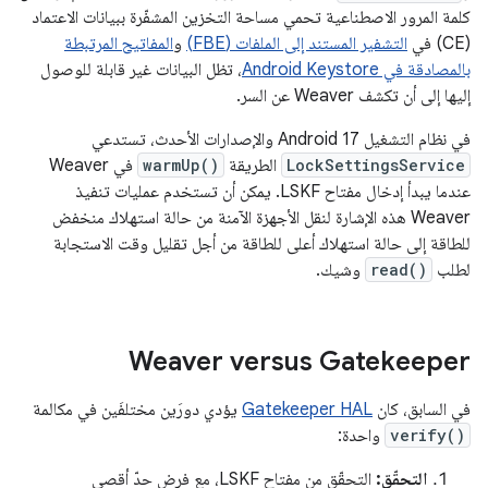
كلمة المرور الاصطناعية تحمي مساحة التخزين المشفّرة ببيانات الاعتماد
(CE) في
التشفير المستند إلى الملفات (FBE)
و
المفاتيح المرتبطة
بالمصادقة في Android Keystore
، تظل البيانات غير قابلة للوصول
إليها إلى أن تكشف Weaver عن السر.
في نظام التشغيل Android 17 والإصدارات الأحدث، تستدعي
LockSettingsService
الطريقة
warmUp()
في Weaver
عندما يبدأ إدخال مفتاح LSKF. يمكن أن تستخدم عمليات تنفيذ
Weaver هذه الإشارة لنقل الأجهزة الآمنة من حالة استهلاك منخفض
للطاقة إلى حالة استهلاك أعلى للطاقة من أجل تقليل وقت الاستجابة
لطلب
read()
وشيك.
Weaver versus Gatekeeper
في السابق، كان
Gatekeeper HAL
يؤدي دورَين مختلفَين في مكالمة
verify()
واحدة:
التحقّق:
التحقّق من مفتاح LSKF، مع فرض حدّ أقصى