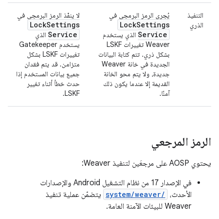
التنفيذ
يُجري الرمز البرمجي في
لا ينفّذ الرمز البرمجي في
Lock
Settings
Lock
Settings
الذري
Service
Service
الذي يستخدم
الذي
Weaver تغييرات LSKF
يستخدم Gatekeeper
بشكل ذري. تتم كتابة البيانات
تغييرات LSKF بشكل
الجديدة في خانة Weaver
متزامن. قد يتم فقدان
جديدة، ولا يتم محو الخانة
جميع بيانات المستخدم إذا
القديمة إلا عندما يكون ذلك
حدث خطأ أثناء تغيير
آمنًا.
LSKF.
الرمز المرجعي
يحتوي AOSP على مرجعَين لتنفيذ Weaver:
في الإصدار 17 من نظام التشغيل Android والإصدارات
الأحدث،
system/weaver/
يتضمّن عملية تنفيذ
Weaver للبيئات الآمنة العامة.