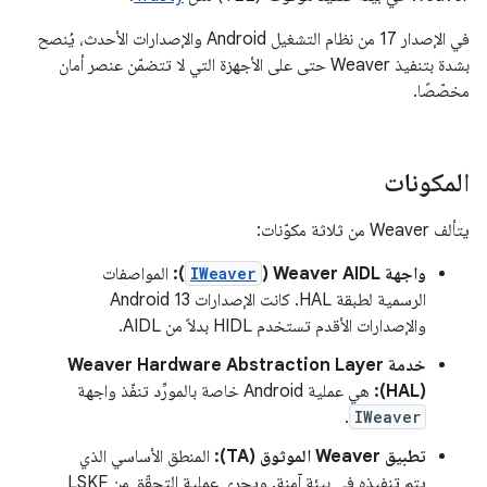
في الإصدار 17 من نظام التشغيل Android والإصدارات الأحدث، يُنصح
بشدة بتنفيذ Weaver حتى على الأجهزة التي لا تتضمّن عنصر أمان
مخصّصًا.
المكونات
يتألف Weaver من ثلاثة مكوّنات:
واجهة Weaver AIDL (
IWeaver
):
المواصفات
الرسمية لطبقة HAL. كانت الإصدارات Android 13
والإصدارات الأقدم تستخدم HIDL بدلاً من AIDL.
خدمة Weaver Hardware Abstraction Layer
(HAL):
هي عملية Android خاصة بالمورِّد تنفّذ واجهة
.
IWeaver
تطبيق Weaver الموثوق (TA):
المنطق الأساسي الذي
يتم تنفيذه في بيئة آمنة. ويجري عملية التحقّق من LSKF