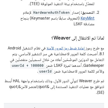
للمعدّل باستخدام بيئة التنفيذ الموثوقة (TEE).
التصديق:
إصدار
HardwareAuthToken
لإعلام
KeyMint
(المعروف سابقًا باسم Keymaster) بنجاح
مصادقة LSKF
لماذا تم الانتقال إلى Weaver؟
مع طرح رموز
إعادة ضبط رمز المرور الآمنة
في نظام التشغيل Android
8.1، أصبحت كلمة المرور الاصطناعية هي سر التشفير الأساسي. يتم
التعامل مع الدورَين الموضّحَين أعلاه من خلال تسجيلَين منفصلَين في
Gatekeeper، أحدهما لميزة LSKF ضمن
userId + 100000
والآخر لكلمة المرور الاصطناعية ضمن
userId
.
تم طرح Weaver لتولّي الدور الأول، وذلك باستخدام واجهة HAL أبسط
تتوافق مع عمليات التنفيذ المستندة إلى &quot;العنصر الآمن&quot;
(SE).