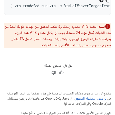
تنبيه:
تنفيذ VTS محدود زمنيًا. ولا يمكنه التحقّق من مهلات طويلة للحدّ من
عدد الطلبات (مثل مهلة 24 ساعة). يجب أن يكمّل منفّذو VTS هذه الميزة
بمراجعات دقيقة للرموز البرمجية واختبارات الوحدات لضمان تعامل TA بشكل
صحيح مع جميع مستويات الحدّ الأقصى لعدد الطلبات.
هل كان المحتوى مفيدًا؟
يخضع كل من المحتوى وعيّنات التعليمات البرمجية في هذه الصفحة للتراخيص الموضحّة
في
ترخيص استخدام المحتوى
. إنّ Java وOpenJDK هما علامتان تجاريتان مسجَّلتان
لشركة Oracle و/أو الشركات التابعة لها.
تاريخ التعديل الأخير: 2026-07-16 (حسب التوقيت العالمي المتفَّق عليه)