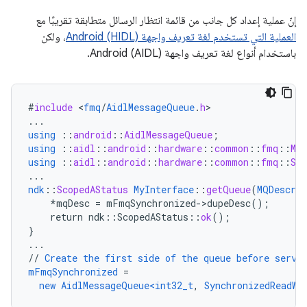
إنّ عملية إعداد كل جانب من قائمة انتظار الرسائل متطابقة تقريبًا مع
العملية التي تستخدم لغة تعريف واجهة Android (HIDL)
، ولكن
باستخدام أنواع لغة تعريف واجهة Android (AIDL).
#
include
<
fmq
/
AidlMessageQueue
.
h
...
using
::
android
::
AidlMessageQueue
;
using
::
aidl
::
android
::
hardware
::
common
::
fmq
::
MQ
using
::
aidl
::
android
::
hardware
::
common
::
fmq
::
Syn
...
ndk
::
ScopedAStatus
MyInterface
::
getQueue
(
MQDescrip
*mqDesc
=
mFmqSynchronized->dupeDesc()
;
return
ndk
:
:
ScopedAStatus
::
ok
();
}
...
//
Create
the
first
side
of
the
queue
before
servi
mFmqSynchronized
=
new
AidlMessageQueue<int32_t
,
SynchronizedReadWr