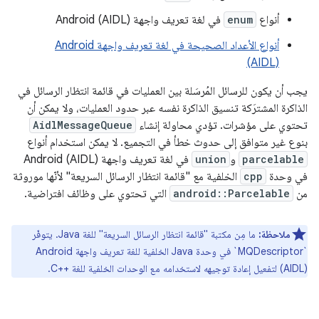
أنواع
enum
في لغة تعريف واجهة Android (AIDL)
أنواع الأعداد الصحيحة في لغة تعريف واجهة Android
(AIDL)
يجب أن يكون للرسائل المُرسَلة بين العمليات في قائمة انتظار الرسائل في
الذاكرة المشترَكة تنسيق الذاكرة نفسه عبر حدود العمليات، ولا يمكن أن
تحتوي على مؤشرات. تؤدي محاولة إنشاء
AidlMessageQueue
بنوع غير متوافق إلى حدوث خطأ في التجميع. لا يمكن استخدام أنواع
parcelable
و
union
في لغة تعريف واجهة Android (AIDL)
في وحدة
cpp
الخلفية مع "قائمة انتظار الرسائل السريعة" لأنّها موروثة
من
android::Parcelable
التي تحتوي على وظائف افتراضية.
ملاحظة:
ما مِن مكتبة "قائمة انتظار الرسائل السريعة" للغة Java. يتوفّر
`MQDescriptor` في وحدة Java الخلفية للغة تعريف واجهة Android
(AIDL) لتفعيل إعادة توجيهه لاستخدامه مع الوحدات الخلفية للغة C++‎.