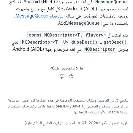
MessageQueue
في لغة تعريف واجهة Android (HIDL). تتوافق
لغة تعريف واجهة Android (AIDL) بشكل كامل مع جميع واجهات
برمجة التطبيقات الموضّحة في مقالة
استخدام MessageQueue
،
باستثناء ما يلي:
AidlMessageQueue
يتم استبدال
const MQDescriptor<T, flavor>*
getDesc()
بـ
MQDescriptor<T, U> dupeDesc()
الذي
يعرض
MQDescriptor
في لغة تعريف واجهة Android (AIDL).
هل كان المحتوى مفيدًا؟
يخضع كل من المحتوى وعيّنات التعليمات البرمجية في هذه الصفحة للتراخيص الموضحّة
في
ترخيص استخدام المحتوى
. إنّ Java وOpenJDK هما علامتان تجاريتان مسجَّلتان
لشركة Oracle و/أو الشركات التابعة لها.
تاريخ التعديل الأخير: 2026-07-16 (حسب التوقيت العالمي المتفَّق عليه)