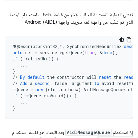
تنشئ العملية المُستلِمة الجانب الآخر من قائمة الانتظار باستخدام الوصف
الذي تم تلقّيه من واجهة لغة تعريف واجهة Android (AIDL).
MQDescriptor<int32_t
,
SynchronizedReadWrite
>
desc
;
auto
ret
=
service
-
>
getQueue
(
true
,
&
desc
);
if
(
!
ret
.
isOk
())
{
...
}
//
By
default
the
constructor
will
reset
the
read
//
Add
a
second
`false`
argument
to
avoid
resettin
mQueue
=
new
(
std
::
nothrow
)
AidlMessageQueue<int32
if
(
!
mQueue
-
>
isValid
())
{
...
}
إنّ استخدام
AidlMessageQueue
بعد الإعداد هو نفسه استخدام