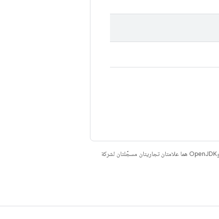
. إنّ Java وOpenJDK هما علامتان تجاريتان مسجَّلتان لشركة