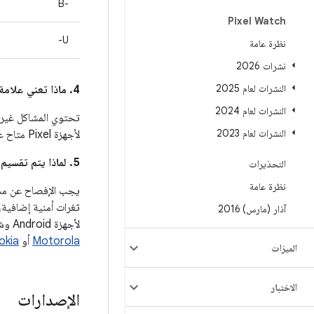
B-‎
Pixel Watch
U-
نظرة عامة
نشرات 2026
النشرات لعام 2025
‫4. ماذا تعني علامة النجمة (*) بجانب رقم تعريف خطأ Android في عمود
النشرات لعام 2024
تحتوي المشاكل غير ا
النشرات لعام 2023
لأجهزة Pixel متاح على
‫5. لماذا يتم تقسيم الثغرات الأمنية بين هذه النشرة ونشرات الأمان الخاصة بالأجهزة والشركاء، مثل نشرة Pixel؟
التحذيرات
نظرة عامة
ثغرات أمنية إضافية،
آذار (مارس) 2016
لأجهزة Android وشرائح المعالجة أيضًا تفاصيل حول الثغرات الأمنية الخاصة بمنتجاتها، مثل
Motorola
أو
okia
الميزات
الاختبار
الإصدارات