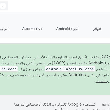
/
التوافق
أجهزة Android
Automotive
المرجع
اعتبارًا من عام 2026، ولضمان اتّساق نموذج التطوير الثابت الأساسي واستقرار المنصة
 استخدِم
android-latest-release
. سيشير فرع بيان
-release
ح المصدر. لمزيد من المعلومات، يُرجى الاطّلاع على
.
تستخدم Google تكنولوجيا الذكاء الاصطناعي لترجمة