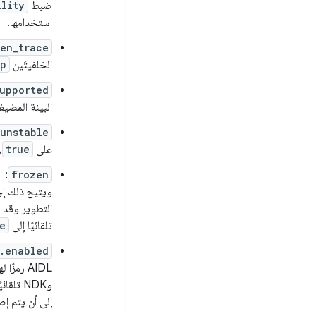
ضبط
ility
استخدامها.
en_trace
الخلفيتَين
p
supported
البيئة المضيف
unstable
على
true
،
frozen
: 
ويتيح ذلك إج
التطوير وقد 
تلقائيًا إلى
e
.enabled
إلى أن يتم إصدار d 15