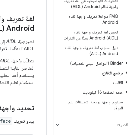
التعليقات التوضيحية في لغة تعريف
واجهة نظام Android ‏(AIDL)
FMQ مع لغة تعريف واجهة نظام
Android
Android ‏(AIDL) الثابتة
فحص لغة تعريف واجهة نظام
Android (AIDL) بحثًا عن الثغرات
تشير
بنية AIDL
دليل أسلوب لغة تعريف واجهة نظام
AIDL المنظَّمة. تُعرف الحزم التي تم تحديد حقولها في AIDL باسم
Android ‏(AIDL)
تتطلّب
واجهة AIDL الثابتة
‫Binder (التواصل البيني للعمليات)
العناصر القابلة للت
برنامج الإقلاع
يستخدم أحد التطبيقات
استخدام نظام الإنشا
الأقسام
حجم الصفحة 16 كيلوبايت
مستوى واجهة برمجة التطبيقات لدى
تحديد واجهة IDL
المورّد
يبدو تعريف
rface
الصوت