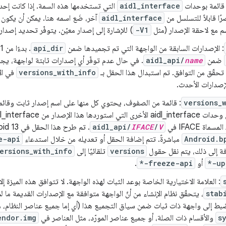
 قائمة بوحدات
aidl_interface
ًا قابلاً للتسلسل من
aidl_interface
آخر، ضَع اسمه هنا. يمكن أن يكون 
سم مع لاحقة الإصدار (مثل
-V1
) للإشارة إلى إصدار معيّن. يتوفّر تحديد إصدار منذ id 12
: الإصدارات السابقة من الواجهة التي تم تجميدها ضمن
api_dir
. بدءًا من Android 11، يتم تجميد
ضمن
name
aidl_api/
. في حال عدم توفّر أي إصدارات ثابتة لواجهة، ي
تحقّق من التوافق. تم استبدال هذا الحقل بـ
versions_with_info
versions_
: قائمة من الصفوف، يحتوي كل منها على اسم إصدار ثابت وقائم
aidl_api/
IFACE
/
V
Android.b
مباشرةً. تتم إضافة الحقل أو تعديله من خلال استدعاء
e-api
افة إلى ذلك، يتم نقل حقول
versions
تلقائيًا إلى
ersions_with_info
*-up
أو
*-freeze-api
.
: العلامة الاختيارية الخاصة بوعد الثبات لهذه الواجهة. لا تتوافق هذه الميزة إل
stab
، يتحقّق نظام الإنشاء من أنّ الواجهة متوافقة مع الإصدارات القديمة ما 
بط إلى واجهة ذات ثبات ضمن سياق التجميع هذا (أي إما جميع عناصر النظام، م
s
والأقسام ذات الصلة، أو جميع عناصر المورّد، مثل العناصر في
endor.img