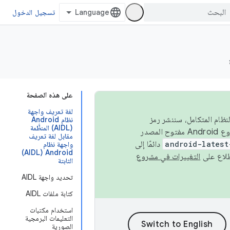
تسجيل الدخول
على هذه الصفحة
لغة تعريف واجهة
 في النظام المتكامل، سننشر رمز
نظام Android
‏(AIDL) المنظَّمة
المصدر في مشروع Android مفتوح المصدر (AOSP) في الربعَين الثاني والرابع. لبناء مشروع Android مفتوح المصدر
مقابل لغة تعريف
android-latest
دائمًا إلى
واجهة نظام
Android ‏(AIDL)
التغييرات في مشروع
الثابتة
تحديد واجهة AIDL
كتابة ملفات AIDL
استخدام مكتبات
التعليمات البرمجية
الصورية