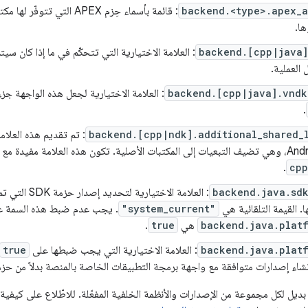
backend.<type>.apex_a
: قائمة بأسماء حِزم APEX الت
ها.
backend.[cpp|java]
: العلامة الاختيارية التي تتحكّم في ما إذا كان سي
العملية.
backend.[cpp|java].vndk
.
backend.[cpp|ndk].additional_shared_
.
cpp
backend.java.sdk
ا. القيمة التلقائية هي
"system_current"
. يجب عدم ضبط هذه السمة عن
backend.java.platf
هي
true
.
backend.java.platf
: العلامة الاختيارية التي يجب ضبطها على
true
نشاء إصدارات متوافقة مع واجهة برمجة التطبيقات الخاصة بالمنصة بدلاً من حزمة تطو
بديل لكل مجموعة من الإصدارات والأنظمة الخلفية المفعّلة. للاطّلاع على كيفية ا