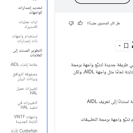
تحديد إصدارات
الواجهات
ثبات عمليات
هل كان المحتوى مفيدًا؟
الاستيراد
استخدام واجهات
ذات إصدارات
التطوير المستند إلى
العلامات
يل Android 10 إمكانية استخدام لغة تعريف واجهة Android الثابتة (AIDL)، وهي طريقة جديدة لتتبُّع واجهة برمجة
علامة إنشاء AIDL
التطبيقات (API) وواجهة التطبيق الثنائية (ABI) التي توفّرها واجهات AIDL. تعمل واجهة AIDL الثابتة تمامًا مثل واجهة AIDL، ولكن
مصفوفة التوافق
وبيانات البيان
تغييرات عميل
HAL
يمكن أن تحتوي الواجهات على بيانات منظَّمة فقط. يتم إنشاء حزم تلقائيًا تمثّل الأنواع المفضّلة استنادًا إلى تعريف AIDL
التغييرات في
تنفيذ HAL
واجهات VINTF
تتبُّع واجهة برمجة التطبيقات
الثابتة الجديدة
‫Cuttlefish كأداة