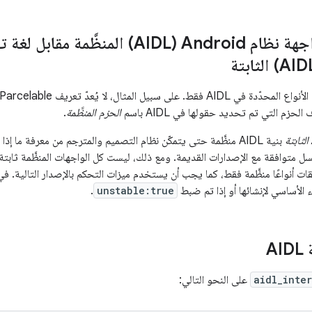
لغة تعريف واجهة نظام Android ‏(AIDL) المن
الحزم المنظَّمة
.
بنية AIDL منظَّمة حتى يتمكّن نظام التصميم والمترجم من معرفة ما إ
سلسل متوافقة مع الإصدارات القديمة. ومع ذلك، ليست كل الواجهات المنظَّمة ثابت
 أنواعًا منظَّمة فقط، كما يجب أن يستخدم ميزات التحكم بالإصدار التالية. في ال
ء الأساسي لإنشائها أو إذا تم ضبط
unstable:true
.
A
aidl_inte
على النحو التالي: