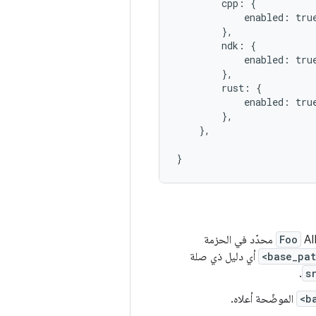
        cpp: {

            enabled: true
        },

        ndk: {

            enabled: true
        },

        rust: {

            enabled: true
        },

    },

Foo
محدّد في الحزمة
<base_pa
أي دليل ذي صلة
.
s
<b
الموضّحة أعلاه.