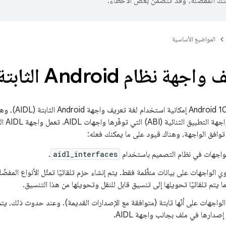
تك المفضّلة، وقد تتضمّن بعض الأخطاء.
المواضيع الأساسية
هة نظام Android الثابتة
يوفّر نظام التشغ
 توافق الواجهة، وهناك قيود على ما يمكنك فعله:
واجهات في نظام التصميم باستخدام
aidl_interfaces
.
ا يتم تلقائيًا تحويلها إلى تنسيق قابل للنقل وتحويلها من هذا التنسيق.
واجهات على أنّها ثابتة (متوافقة مع الإصدارات القديمة). وعند حدوث ذلك، يتم 
دارها في ملف بجانب واجهة AIDL.