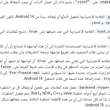
stab
على
"vintf"
، يشير ذلك إلى ضمان الثبات، أي يجب الحفاظ على ثبا
g
: العلامة الاختيارية لتفعيل التتبُّع أو إيقافه. بدءًا من Android 14، تكون القيمة التلقائية هي
cp
و
java
.
host_
: العلامة الاختيارية التي عند ضبطها على
true
، تتيح للمكتبات الت
ة.
: العلامة الاختيارية المستخدَمة للإشارة إلى أنّ هذه الواجهة لا تحتاج إلى أن 
 لن ينشئ نظام التصميم ملف تفريغ لواجهة برمجة التطبيقات ولن يطلب تعديله
العلامة الاختيارية التي تعني عند ضبطها على
true
أنّ الواجهة لم تشهد أي تغ
راء المزيد من عمليات التحقّق في وقت الإنشاء. عند ضبط القيمة على
false
تم إجراء تغييرات جديدة عليها، لذا سيؤدي تنفيذ
foo-freeze-api
إلى إن
tru
. تمت إضافة هذه السمة في نظام التشغيل Android 14.
backend.<type>
: تعمل هذه العلامات على تفعيل أو إيقاف كل من الخلفيا
Androi.