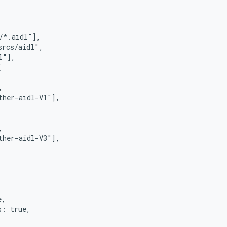
/*.aidl"],

rcs/aidl",

"],





her-aidl-V1"],



her-aidl-V3"],

,

: true,
