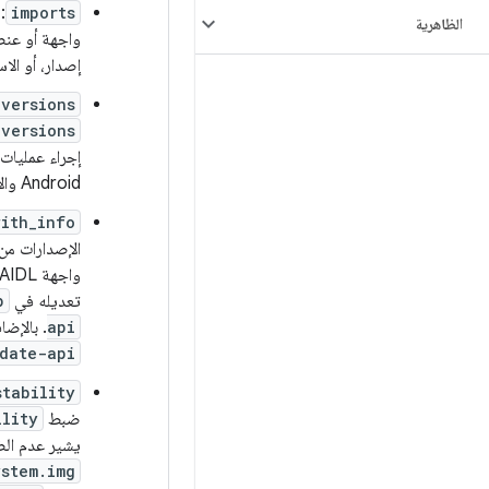
imports
:
الظاهرية
واجهة أو عنصر
إصدار، أو الا
versions
versions
إجراء عمليات 
Android والإصدارات الأحدث.
with_info
واجهة AIDL المسماة IFACE في
تعديله في
p
api
. بالإض
date-api
stability
ضبط
ility
يشير عدم الض
ystem.img