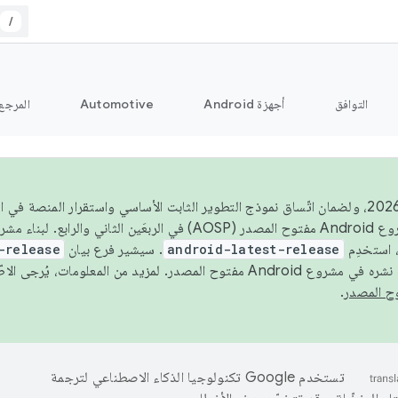
/
التوافق
أجهزة Android
Automotive
المرجع
اعتبارًا من عام 2026، ولضمان اتّساق نموذج التطوير الثابت الأساسي واستقرار المنصة
 استخدِم
android-latest-release
. سيشير فرع بيان
-release
ح المصدر. لمزيد من المعلومات، يُرجى الاطّلاع على
.
تستخدم Google تكنولوجيا الذكاء الاصطناعي لترجمة