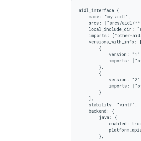
aidl_interface {

    name: "my-aidl",

    srcs: ["srcs/aidl/**
    local_include_dir: "s
    imports: ["other-aidl
    versions_with_info: [
        {

            version: "1",
            imports: ["ot
        },

        {

            version: "2",
            imports: ["ot
        }

    ],

    stability: "vintf",

    backend: {

        java: {

            enabled: true
            platform_apis
        },
