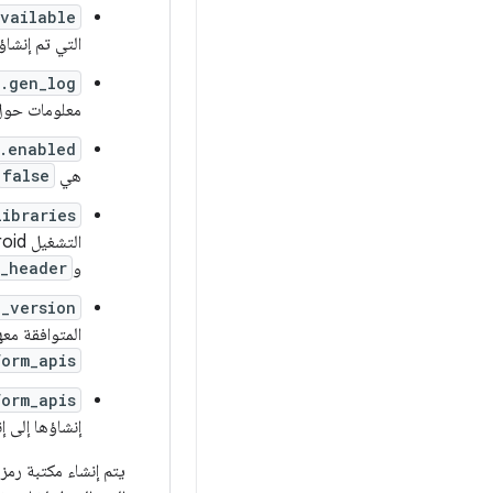
vailable
التي تم إنشاؤ
.gen_log
معلومات حول 
.enabled
هي
false
libraries
التشغيل Android، وهي تضيف التبعيات إلى المكتبات الأصلية. تكون هذه العلامة مفيدة مع
و
_header
_version
المتوافقة معه
orm_apis
orm_apis
إنشاؤها إلى إ
يتم إنشاء مكتبة رمز 