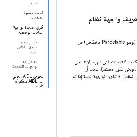
تطوير
قواعد تسمية
ظَّمة مقابل لغة تعريف واجهة نظام
الوحدات
طُرق جديدة لواجهة
البيانات الوصفية
إلى الأنواع المحدّدة في AIDL فقط. على سبيل المثال، لا يُعدّ تعريف Parcelable (وهو Parcelable مخصّص) من
طلب إصدار
الواجهة للكائن
البعيد
ذا كانت التغييرات التي تم إجراؤها على
التعامل مع
الواجهات القديمة
ة. ولكي يكون مستقرًا، يجب أن
مقابل، لا تكون الواجهة ثابتة إذا تم
تحويل AIDL الحالي
إلى AIDL منظَّم أو
ثابت