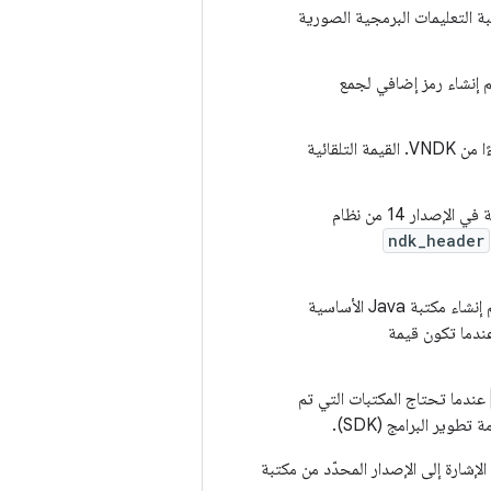
ي تتوفّر لها مكتبة التعليمات البرمجية الصورية
تم إنشاء رمز إضافي لجمع
: العلامة الاختيارية لجعل هذه الواجهة جزءًا من VNDK. القيمة التلقائية
: تم تقديم هذه العلامة في الإصدار 14 من نظام
ndk_header
: العلامة الاختيارية لتحديد إصدار حزمة SDK التي تم إنشاء مكتبة Java الأساسية
دما تكون قيمة
عندما تحتاج المكتبات التي تم
ير البرامج (SDK).
لإشارة إلى الإصدار المحدّد من مكتبة