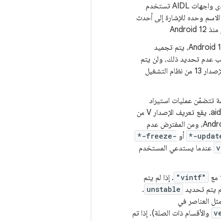
التي تستخدمها هذه السمة. إذا كانت إحدى واجهات AIDL تستخدم
الاسم وحده للإشارة إلى أحدث
Andro
جب عدم تحديد ذلك، ولن يتم
في الإصدار 13 من نظام التشغيل
ة تتضمّن عمليات استيراد
الإصدارات من وحدات aidl_interface الأخرى التي استوردها هذا الإصدار من aidl_interface. يقع تعريف الإصدار V من
. تم طرح هذا الحقل في Android 13، ومن المفترض عدم
*-updat
أو
*-freeze-
v
عندما يستدعي المستخدم
ا مع
"vintf"
. إذا لم يتم
لم يتم تحديد
unstable
.
ثل العناصر في
v
والأقسام ذات الصلة). إذا تم