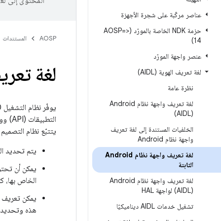
المحتوى إلى لغ
عناصر مركّبة على شجرة الأجهزة
حزمة NDK الخاصة بالمورّد (<=AOSP
AOSP
المستندات
14)
عنصر واجهة المورّد
لغة تعريف واج
لغة تعريف الهوية (AIDL)
نظرة عامة
لغة تعريف واجهة نظام Android
‏(AIDL)
الخلفيات المستندة إلى لغة تعريف
يتتبّع نظام التصميم
واجهة نظام Android
يتم تحديد ال
لغة تعريف واجهة نظام Android
الثابتة
الخاص بها، كم
لغة تعريف واجهة نظام Android
‏(AIDL) لواجهة HAL
يمكن تعريف ال
تشغيل خدمات AIDL ديناميكيًا
هذه وتحديد إص