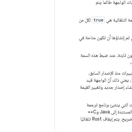
ت الواجهة طالما يتم
true
لكل من
ي تم إنشاؤها أن تكون متاحة في
تكون ثابتة. عند ضبط هذه السمة
.
ييرات منذ الإصدار السابق.
، يعني ذلك أنّ الواجهة قيد
شاء إصدار جديد وتغيير القيمة
ت التي ينشئ برنامج ترجمة
AIDL رمزًا لها. تتوفّر أربع أدوات خلفية: Java وC++‎ وNDK وRust. يتم تفعيل الخلفيات المستندة إلى Java وC++
وNDK تلقائيًا. إذا لم تكن بحاجة إلى أي من هذه الأنظمة الخلفية الثلاثة، يجب إيقافها بشكل صريح. يتم إيقاف Rust تلقائيًا