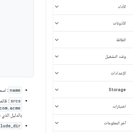
الأداء
الأذونات
الطاقة
وقت التشغيل
الإعدادات
Storage
name
: اسم وحدة واج
srcs
: قائمة ملفات المصدر
اختبارات
com.acme
بالدليل الذي 
آخر المعلومات
clude_dir