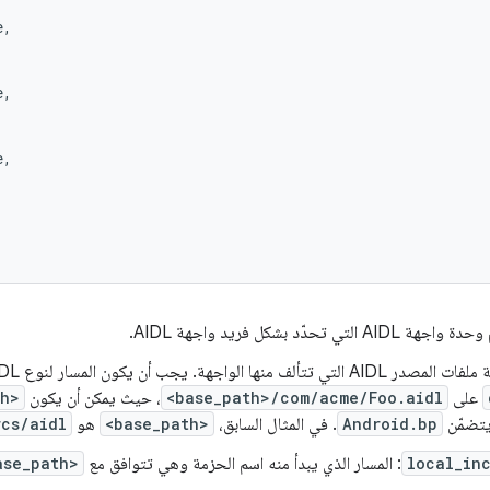
,

,

,

هة AIDL التي تحدّد بشكل فريد واجهة AIDL.
 AIDL التي تتألف منها الواجهة. يجب أن يكون المسار لنوع AIDL
على
<base_path>/com/acme/Foo.aidl
، حيث يمكن أن يكون
th>
يتضمّن
Android.bp
. في المثال السابق،
<base_path>
هو
rcs/aidl
local_in
: المسار الذي يبدأ منه اسم الحزمة وهي تتوافق مع
ase_path>