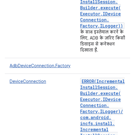
Install
Session
.
Builder
.
execute(
Executor
,
IDevice
Connection
.
Factory
,
ILogger))
के साथ इस्तेमाल करने के
लिए, ADB के ज़रिए किसी
डिवाइस से कनेक्शन
दिखाता है.
AdbDeviceConnection.Factory
ERROR(
Incremental
DeviceConnection
Install
Session
.
Builder
.
execute(
Executor
,
IDevice
Connection
.
Factory
,
ILogger)
/
com
.
android
.
incfs
.
install
.
Incremental