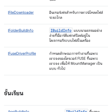
IFileDownloader
อินเทอร์เฟซสำหรับการดาวน์โหลดไฟล์
ระยะไกล
IBuild
Info
IFolderBuildInfo
แบบนามธรรมอย่าง
ง่ายที่มีอาร์ติแฟกต์บิลด์อยู่ใน
ไดเรกทอรีระบบไฟล์ในเครื่อง
IFuseDriverProfile
กำหนดลักษณะการทำงานที่เฉพาะ
เจาะจงของไดรเวอร์ FUSE ที่เฉพาะ
เจาะจง เพื่อให้ MountManager เป็น
แบบ ทั่วไป
ชั้นเรียน
IBuild
Info
AppBuildInfo
ที่แสดง