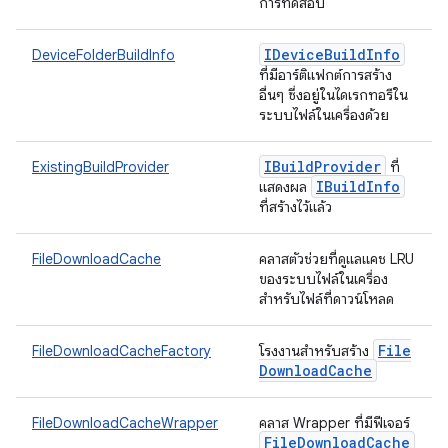
การทดสอบ
IDevice
Build
Info
DeviceFolderBuildInfo
ที่มีอาร์ติแฟกต์การสร้าง
อื่นๆ ซึ่งอยู่ในไดเรกทอรีใน
ระบบไฟล์ในเครื่องด้วย
IBuild
Provider
ExistingBuildProvider
ที่
IBuild
Info
แสดงผล
ที่สร้างไว้แล้ว
FileDownloadCache
คลาสตัวช่วยที่ดูแลแคช LRU
ของระบบไฟล์ในเครื่อง
สำหรับไฟล์ที่ดาวน์โหลด
File
FileDownloadCacheFactory
โรงงานสำหรับสร้าง
Download
Cache
FileDownloadCacheWrapper
คลาส Wrapper ที่มีฟีเจอร์
File
Download
Cache