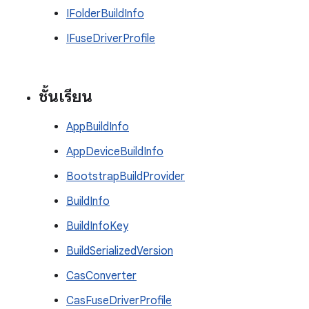
IFolderBuildInfo
IFuseDriverProfile
ชั้นเรียน
AppBuildInfo
AppDeviceBuildInfo
BootstrapBuildProvider
BuildInfo
BuildInfoKey
BuildSerializedVersion
CasConverter
CasFuseDriverProfile