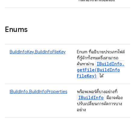
Enums
BuildInfoKey.BuildInfoFileKey
Enum ที่อธิบายประเภทไฟล์
ที่รู้จักทั้งหมดซึ่งสามารถ
IBuild
Info
.
ค้นหาผ่าน
getFile(
Build
Info
File
Key)
ได้
IBuildInfo.BuildInfoProperties
พร็อพเพอร์ตี้บางอย่างที่
IBuild
Info
มีอาจต้อง
ปรับเปลี่ยนการจัดการบาง
อย่าง