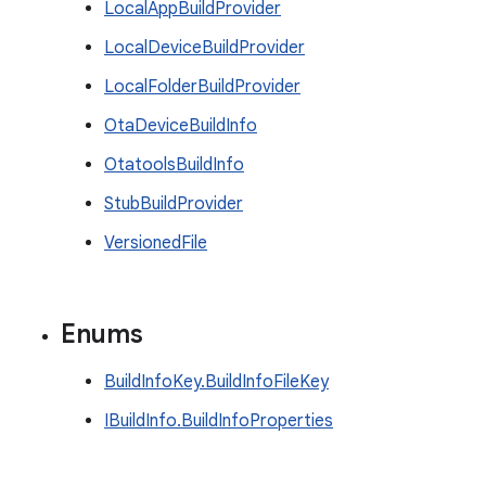
LocalAppBuildProvider
LocalDeviceBuildProvider
LocalFolderBuildProvider
OtaDeviceBuildInfo
OtatoolsBuildInfo
StubBuildProvider
VersionedFile
Enums
BuildInfoKey.BuildInfoFileKey
IBuildInfo.BuildInfoProperties