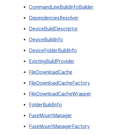
CommandLineBuildInfoBuilder
DependenciesResolver
DeviceBuildDescriptor
DeviceBuildInfo
DeviceFolderBuildInfo
ExistingBuildProvider
FileDownloadCache
FileDownloadCacheFactory
FileDownloadCacheWrapper
FolderBuildInfo
FuseMountManager
FuseMountManagerFactory