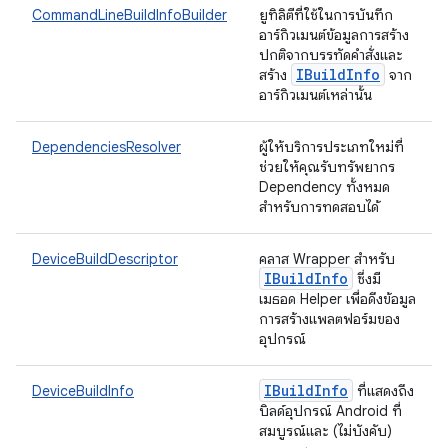
CommandLineBuildInfoBuilder
ยูทิลิตีที่ใช้ในการบันทึก
อาร์กิวเมนต์ข้อมูลการสร้าง
ปกติจากบรรทัดคำสั่งและ
IBuild
Info
สร้าง
จาก
อาร์กิวเมนต์เหล่านั้น
DependenciesResolver
ผู้ให้บริการประเภทใหม่ที่
ช่วยให้คุณรับทรัพยากร
Dependency ทั้งหมด
สำหรับการทดสอบได้
DeviceBuildDescriptor
คลาส Wrapper สำหรับ
IBuild
Info
ซึ่งมี
เมธอด Helper เพื่อดึงข้อมูล
การสร้างแพลตฟอร์มของ
อุปกรณ์
IBuild
Info
DeviceBuildInfo
ที่แสดงถึง
บิลด์อุปกรณ์ Android ที่
สมบูรณ์และ (ไม่บังคับ)