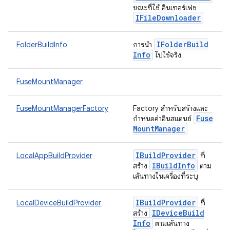
ขณะที่ใช้ อินเทอร์เฟซ
IFile
Downloader
IFolder
Build
FolderBuildInfo
การนำ
Info
ไปใช้จริง
FuseMountManager
FuseMountManagerFactory
Factory สำหรับสร้างและ
Fuse
กำหนดค่าอินสแตนซ์
Mount
Manager
IBuild
Provider
LocalAppBuildProvider
ที่
IBuild
Info
สร้าง
ตาม
เส้นทางในเครื่องที่ระบุ
IBuild
Provider
LocalDeviceBuildProvider
ที่
IDevice
Build
สร้าง
Info
ตามเส้นทาง