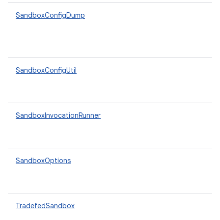
SandboxConfigDump
SandboxConfigUtil
SandboxInvocationRunner
SandboxOptions
TradefedSandbox