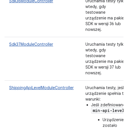
Sdk36ModuleController
Uruchamia testy tylko
wtedy, gdy
testowane
urządzenie ma pakiet
SDK w wersji 36 lub
nowszej.
Sdk37ModuleController
Uruchamia testy tylko
wtedy, gdy
testowane
urządzenie ma pakiet
SDK w wersji 37 lub
nowszej.
ShippingApiLevelModuleController
Uruchamia testy, jeśli
urządzenie spełnia te
warunki:
Jeśli zdefiniowano
min-api-level
:
Urządzenie
zostało