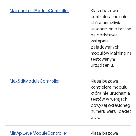
MainlineTestModuleController
Klasa bazowa
kontrolera modułu,
która umożliwia
uruchamianie testów
na podstawie
wstępnie
załadowanych
modułów Mainline na
testowanym
urządzeniu.
MaxSdkModuleController
Klasa bazowa
kontrolera modułu,
która nie uruchamia
testów w wersjach
powyżej określonego
numeru wersji pakietu
SDK.
MinApiLevelModuleController
Klasa bazowa