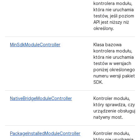
kontrolera modułu,
która nie uruchamia
testów, jeśli poziom
API jest niższy niż
określony.
MinSdkModuleController
Klasa bazowa
kontrolera modułu,
która nie uruchamia
testów w wersjach
poniżej określonego
numeru wersji pakietu
SDK.
NativeBridgeModuleController
Kontroler modułu,
który sprawdza, czy
urządzenie obsługuje
natywny most.
PackageInstalledModuleController
Kontroler modułu,
który nie uruchamia