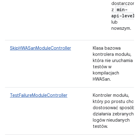
dostarczone
min-
z
api-level
lub
nowszym.
SkipHWASanModuleController
Klasa bazowa
kontrolera modułu,
która nie uruchamia
testów w
kompilacjach
HWASan.
TestFailureModuleController
Kontroler modułu,
który po prostu chce
dostosować sposób
działania zebranych
logów nieudanych
testów.