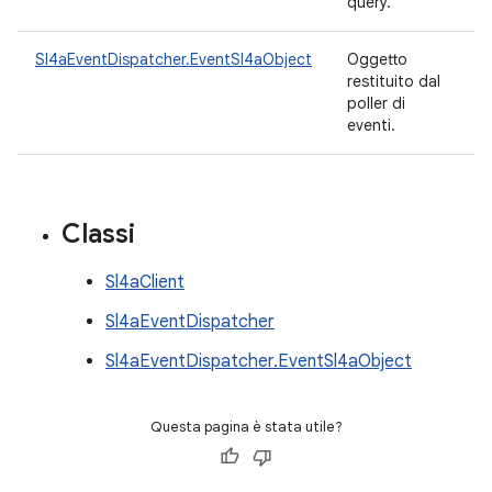
query.
Sl4aEventDispatcher.EventSl4aObject
Oggetto
restituito dal
poller di
eventi.
Classi
Sl4aClient
Sl4aEventDispatcher
Sl4aEventDispatcher.EventSl4aObject
Questa pagina è stata utile?