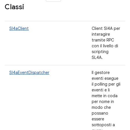
Classi
Sl4aClient
Client Sl4A per
interagire
tramite RPC
con il livello di
scripting
SL4A.
Sl4aEventDispatcher
Il gestore
eventi esegue
il polling per gli
eventi e li
mette in coda
per nome in
modo che
possano
essere
sottoposti a