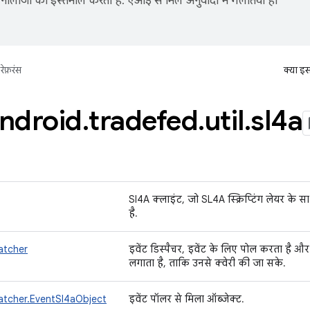
नोलॉजी का इस्तेमाल करता है. एआई से मिले अनुवादों में गलतियां हो
रेफ़रंस
क्या इ
ndroid
.
tradefed
.
util
.
sl4a
Sl4A क्लाइंट, जो SL4A स्क्रिप्टिंग लेयर के 
है.
atcher
इवेंट डिस्पैचर, इवेंट के लिए पोल करता है और उ
लगाता है, ताकि उनसे क्वेरी की जा सके.
atcher.EventSl4aObject
इवेंट पॉलर से मिला ऑब्जेक्ट.