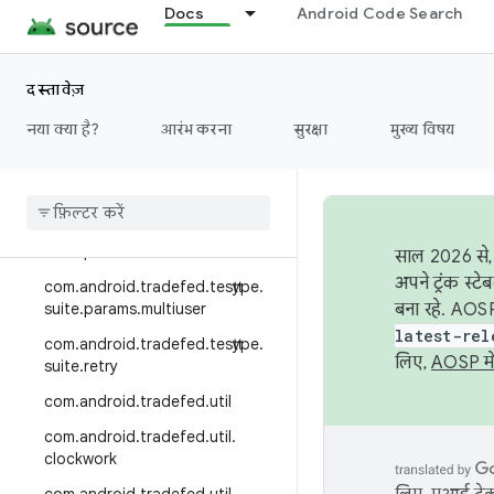
com.android.tradefed.testtype.re
Docs
Android Code Search
try
com.android.tradefed.testtype.ru
st
दस्तावेज़
com.android.tradefed.testtype.su
नया क्या है?
आरंभ करना
सुरक्षा
मुख्य विषय
ite
com
.
android
.
tradefed
.
testtype
.
suite
.
module
com
.
android
.
tradefed
.
testtype
.
suite
.
params
साल 2026 से, 
अपने ट्रंक स्ट
com
.
android
.
tradefed
.
testtype
.
suite
.
params
.
multiuser
बना रहे. AOSP
latest-rel
com
.
android
.
tradefed
.
testtype
.
लिए,
AOSP मे
suite
.
retry
com
.
android
.
tradefed
.
util
com
.
android
.
tradefed
.
util
.
clockwork