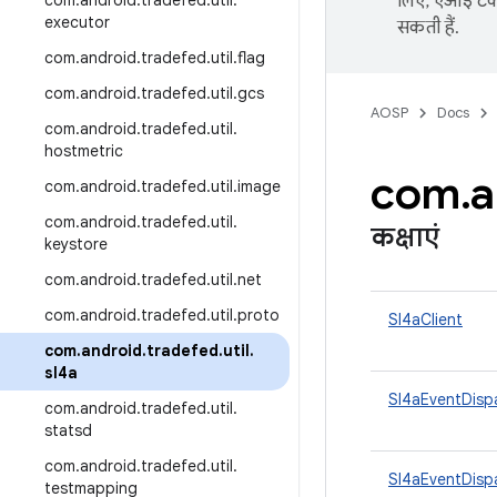
com
.
android
.
tradefed
.
util
.
लिए, एआई टेक्
executor
सकती हैं.
com
.
android
.
tradefed
.
util
.
flag
com
.
android
.
tradefed
.
util
.
gcs
AOSP
Docs
com
.
android
.
tradefed
.
util
.
hostmetric
com
.
a
com
.
android
.
tradefed
.
util
.
image
com
.
android
.
tradefed
.
util
.
कक्षाएं
keystore
com
.
android
.
tradefed
.
util
.
net
com
.
android
.
tradefed
.
util
.
proto
Sl4aClient
com
.
android
.
tradefed
.
util
.
sl4a
Sl4aEventDisp
com
.
android
.
tradefed
.
util
.
statsd
com
.
android
.
tradefed
.
util
.
Sl4aEventDisp
testmapping