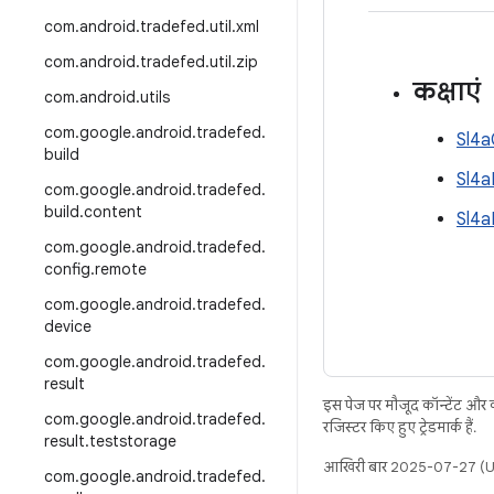
com
.
android
.
tradefed
.
util
.
xml
com
.
android
.
tradefed
.
util
.
zip
कक्षाएं
com
.
android
.
utils
com
.
google
.
android
.
tradefed
.
Sl4a
build
Sl4a
com
.
google
.
android
.
tradefed
.
build
.
content
Sl4a
com
.
google
.
android
.
tradefed
.
config
.
remote
com
.
google
.
android
.
tradefed
.
device
com
.
google
.
android
.
tradefed
.
result
इस पेज पर मौजूद कॉन्टेंट और
com
.
google
.
android
.
tradefed
.
रजिस्टर किए हुए ट्रेडमार्क हैं.
result
.
teststorage
आखिरी बार 2025-07-27 (UT
com
.
google
.
android
.
tradefed
.