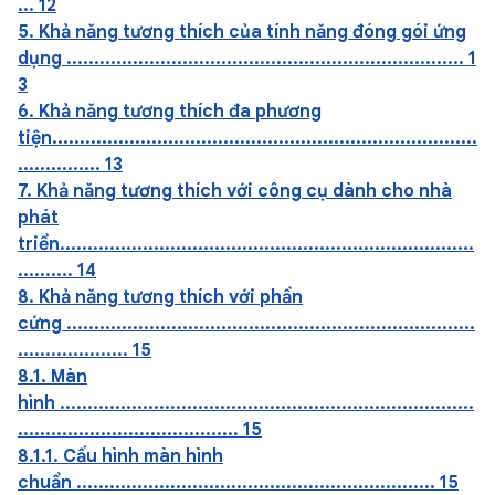
... 12
5. Khả năng tương thích của tính năng đóng gói ứng
dụng ........................................................................ 1
3
6. Khả năng tương thích đa phương
tiện.............................................................................
............... 13
7. Khả năng tương thích với công cụ dành cho nhà
phát
triển...........................................................................
.......... 14
8. Khả năng tương thích với phần
cứng ..........................................................................
.................... 15
8.1. Màn
hình ...........................................................................
........................................ 15
8.1.1. Cấu hình màn hình
chuẩn ................................................................. 15