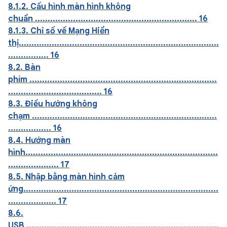
8.1.2. Cấu hình màn hình không
chuẩn ................................................................ 16
8.1.3. Chỉ số về Mạng Hiển
thị...............................................................................
................ 16
8.2. Bàn
phím ..........................................................................
..................................... 16
8.3. Điều hướng không
chạm .........................................................................
................. 16
8.4. Hướng màn
hình............................................................................
.................... 17
8.5. Nhập bằng màn hình cảm
ứng.............................................................................
................... 17
8.6.
USB ............................................................................