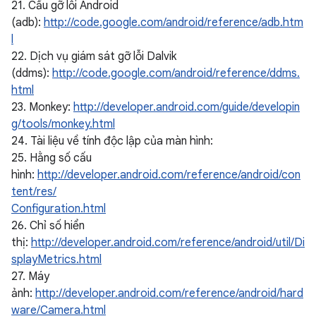
21. Cầu gỡ lỗi Android
(adb):
http://code.google.com/android/reference/adb.htm
l
22. Dịch vụ giám sát gỡ lỗi Dalvik
(ddms):
http://code.google.com/android/reference/ddms.
html
23. Monkey:
http://developer.android.com/guide/developin
g/tools/monkey.html
24. Tài liệu về tính độc lập của màn hình:
25. Hằng số cấu
hình:
http://developer.android.com/reference/android/con
tent/res/
Configuration.html
26. Chỉ số hiển
thị:
http://developer.android.com/reference/android/util/Di
splayMetrics.html
27. Máy
ảnh:
http://developer.android.com/reference/android/hard
ware/Camera.html