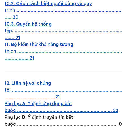
10.2. Cách tách biệt người dùng và quy
trình ..........................................................................
..... 20
10.3. Quyền hệ thống
tệp..............................................................................
....... 21
11. Bộ kiểm thử khả năng tương
thích ..........................................................................
................. 21
12. Liên hệ với chúng
tôi ..............................................................................
................................... 21
Phụ lục A: Ý định ứng dụng bắt
buộc ................................................................... 22
Phụ lục B: Ý định truyền tin bắt
buộc ....................................................................... 0