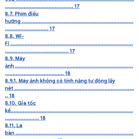
............................................ 17
8.7. Phím điều
hướng ........................................................................
............................ 17
8.8. Wi-
Fi ...............................................................................
......................................... 17
8.9. Máy
ảnh ............................................................................
...................................... 18
8.9.1. Máy ảnh không có tính năng tự động lấy
nét .............................................................................
.. 18
8.10. Gia tốc
kế...............................................................................
...................... 18
8.11. La
bàn ............................................................................