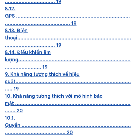
................................. 19
8.12.
GPS ...........................................................................
........................................... 19
8.13. Điện
thoại...........................................................................
................................. 19
8.14. Điều khiển âm
lượng..........................................................................
........................ 19
9. Khả năng tương thích về hiệu
suất............................................................................
..... 19
10. Khả năng tương thích với mô hình bảo
mật ............................................................................
....... 20
10.1.
Quyền ........................................................................
........................................ 20