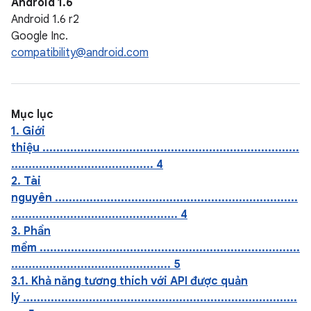
Android 1.6
Android 1.6 r2
Google Inc.
compatibility@android.com
Mục lục
1. Giới
thiệu ..........................................................................
......................................... 4
2. Tài
nguyên ......................................................................
................................................ 4
3. Phần
mềm ...........................................................................
.............................................. 5
3.1. Khả năng tương thích với API được quản
lý ...............................................................................