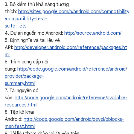
3. Bộ kiểm thử khả năng tương
thích:
http://sites.google.com/a/android.com/compatibility
/compatibility-test-
suite--cts
4. Dự án nguồn mở Android:
http://source.android.com/
5. Định nghĩa và tài liệu về
API:
http://developer.android.com/reference/packages.ht
ml
6. Trình cung cấp nội
dung:
http://code.google.com/android/reference/android/
provider/package-
summary.html
7. Tài nguyên có
sẵn:
http://code.google.com/android/reference/available-
resources.html
8. Tệp kê khai
Android:
http://code.google.com/android/devel/bblocks-
manifest.html
9. Tài liệu tham khảo về Quyền trên