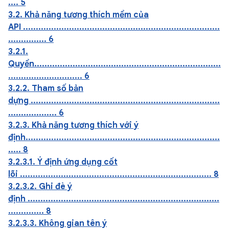
.... 5
3.2. Khả năng tương thích mềm của
API .............................................................................
............... 6
3.2.1.
Quyền.........................................................................
............................. 6
3.2.2. Tham số bản
dựng ..........................................................................
................... 6
3.2.3. Khả năng tương thích với ý
định............................................................................
..... 8
3.2.3.1. Ý định ứng dụng cốt
lõi ........................................................................... 8
3.2.3.2. Ghi đè ý
định ...........................................................................
.............. 8
3.2.3.3. Không gian tên ý