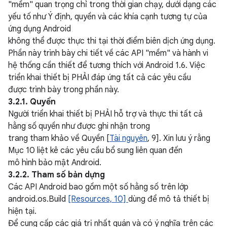
"mềm" quan trọng chỉ trong thời gian chạy, dưới dạng các
yếu tố như Ý định, quyền và các khía cạnh tương tự của
ứng dụng Android
không thể được thực thi tại thời điểm biên dịch ứng dụng.
Phần này trình bày chi tiết về các API "mềm" và hành vi
hệ thống cần thiết để tương thích với Android 1.6. Việc
triển khai thiết bị PHẢI đáp ứng tất cả các yêu cầu
được trình bày trong phần này.
3.2.1. Quyền
Người triển khai thiết bị PHẢI hỗ trợ và thực thi tất cả
hằng số quyền như được ghi nhận trong
trang tham khảo về Quyền [
Tài nguyên
, 9]. Xin lưu ý rằng
Mục 10 liệt kê các yêu cầu bổ sung liên quan đến
mô hình bảo mật Android.
3.2.2. Tham số bản dựng
Các API Android bao gồm một số hằng số trên lớp
android.os.Build
[Resources, 10]
dùng để mô tả thiết bị
hiện tại.
Để cung cấp các giá trị nhất quán và có ý nghĩa trên các