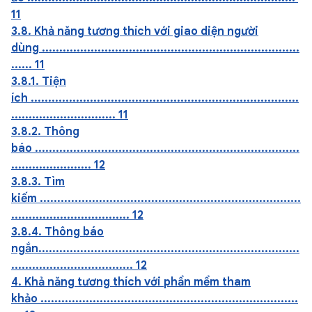
11
3.8. Khả năng tương thích với giao diện người
dùng ..........................................................................
...... 11
3.8.1. Tiện
ích .............................................................................
.............................. 11
3.8.2. Thông
báo ............................................................................
....................... 12
3.8.3. Tìm
kiếm ...........................................................................
.................................. 12
3.8.4. Thông báo
ngắn...........................................................................
................................... 12
4. Khả năng tương thích với phần mềm tham
khảo ..........................................................................