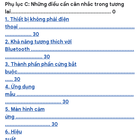
Phụ lục C: Những điều cần cân nhắc trong tương
lai................................................................ 0
1. Thiết bị không phải điện
thoại ..........................................................................
................. 30
2. Khả năng tương thích với
Bluetooth ..................................................................
........................ 30
3. Thành phần phần cứng bắt
buộc...........................................................................
..... 30
4. Ứng dụng
mẫu ...........................................................................
.................................... 30
5. Màn hình cảm
ứng ............................................................................
............................. 30
6. Hiệu
suất............................................................................