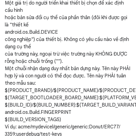
Một giá trị do người triển khai thiết bị chọn để xác định
cấu hình
hoặc bản sửa đổi cụ thể của phần thân (đôi khi được gọi
là "thiết kế
android.os.Build.DEVICE
công nghiệp") của thiết bị. Không có yêu cầu nào về định
dạng cụ thể
của trường này, ngoại trừ việc trường này KHÔNG ĐƯỢC
rỗng hoặc chuỗi trống ("").
Một chuỗi nhận dạng duy nhất bản dựng này. Tên này PHẢI
hợp lý và con người có thể đọc được. Tên này PHẢI tuân
theo mẫu sau:
$(PRODUCT_BRAND)/$(PRODUCT_NAME)/$(PRODUCT_DEV
$(TARGET_BOOTLOADER_BOARD_NAME):$(PLATFORM_VE
$(BUILD_ID)/$(BUILD_NUMBER):$(TARGET_BUILD_VARIANT
android.os.Build.FINGERPRINT
$(BUILD_VERSION_TAGS)
Ví dụ: acme/mydevicel/generic/generic:Donut/ERC77/
3359:userdebug/test-keys