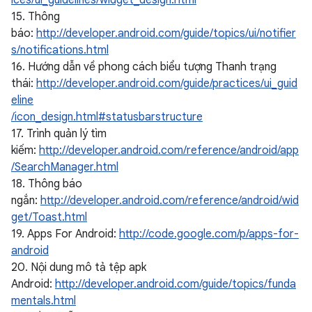
ices/ui_guidelines/widget_design.html
15. Thông
báo:
http://developer.android.com/guide/topics/ui/notifier
s/notifications.html
16. Hướng dẫn về phong cách biểu tượng Thanh trạng
thái:
http://developer.android.com/guide/practices/ui_guid
eline
/icon_design.html#statusbarstructure
17. Trình quản lý tìm
kiếm:
http://developer.android.com/reference/android/app
/SearchManager.html
18. Thông báo
ngắn:
http://developer.android.com/reference/android/wid
get/Toast.html
19. Apps For Android:
http://code.google.com/p/apps-for-
android
20. Nội dung mô tả tệp apk
Android:
http://developer.android.com/guide/topics/funda
mentals.html