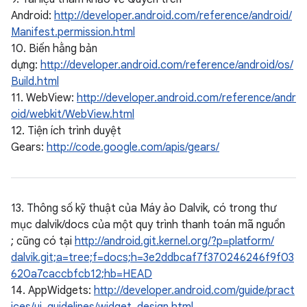
Android:
http://developer.android.com/reference/android/
Manifest.permission.html
10. Biến hằng bản
dựng:
http://developer.android.com/reference/android/os/
Build.html
11. WebView:
http://developer.android.com/reference/andr
oid/webkit/WebView.html
12. Tiện ích trình duyệt
Gears:
http://code.google.com/apis/gears/
13. Thông số kỹ thuật của Máy ảo Dalvik, có trong thư
mục dalvik/docs của một quy trình thanh toán mã nguồn
; cũng có tại
http://android.git.kernel.org/?p=platform/
dalvik.git;a=tree;f=docs;h=3e2ddbcaf7f370246246f9f03
620a7caccbfcb12;hb=HEAD
14. AppWidgets:
http://developer.android.com/guide/pract