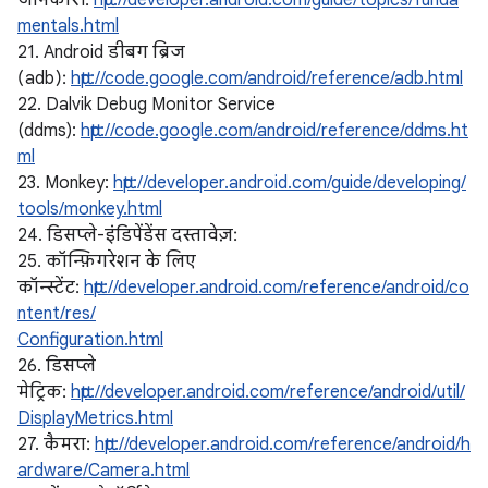
जानकारी:
http://developer.android.com/guide/topics/funda
mentals.html
21. Android डीबग ब्रिज
(adb):
http://code.google.com/android/reference/adb.html
22. Dalvik Debug Monitor Service
(ddms):
http://code.google.com/android/reference/ddms.ht
ml
23. Monkey:
http://developer.android.com/guide/developing/
tools/monkey.html
24. डिसप्ले-इंडिपेंडेंस दस्तावेज़:
25. कॉन्फ़िगरेशन के लिए
कॉन्स्टेंट:
http://developer.android.com/reference/android/co
ntent/res/
Configuration.html
26. डिसप्ले
मेट्रिक:
http://developer.android.com/reference/android/util/
DisplayMetrics.html
27. कैमरा:
http://developer.android.com/reference/android/h
ardware/Camera.html