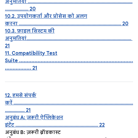
अनुमतियां .....................................................................................
................... 20
10.2. उपयोगकर्ता और प्रोसेस को अलग
करना ................................................................................... 20
10.3. फ़ाइल सिस्टम की
अनुमतियां.....................................................................................
21
11. Compatibility Test
Suite ..........................................................................
................. 21
12. हमसे संपर्क
करें .................................................................................................
................ 21
अनुबंध A: ज़रूरी ऐप्लिकेशन
इंटेंट ................................................................... 22
अनुबंध B: ज़रूरी ब्रॉडकास्ट