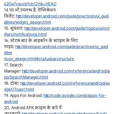
620a7caccbfcb12;hb=HEAD
14 पर भी उपलब्ध है. ऐप्लिकेशन
विजेट:
http://developer.android.com/guide/practices/ui_guid
elines/widget_design.html
15. सूचनाएं:
http://developer.android.com/guide/topics/ui/not
ifiers/notifications.html
16. स्टेटस बार के आइकॉन के स्टाइल के लिए
गाइड:
http://developer.android.com/guide/practices/ui_guid
eline
/icon_design.html#statusbarstructure
17. Search
Manager:
http://developer.android.com/reference/android/a
pp/SearchManager.html
18. टोस्ट:
http://developer.android.com/reference/android/wi
dget/Toast.html
19. Apps For Android:
http://code.google.com/p/apps-for-
android
20. Android APK फ़ाइल के बारे में