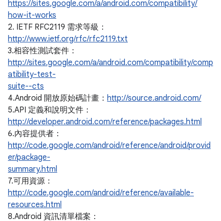
https://sites.google.com/a/android.com/compatibility/
how-it-works
2. IETF RFC2119 需求等級：
http://www.ietf.org/rfc/rfc2119.txt
3.相容性測試套件：
http://sites.google.com/a/android.com/compatibility/comp
atibility-test-
suite--cts
4.Android 開放原始碼計畫：
http://source.android.com/
5.API 定義和說明文件：
http://developer.android.com/reference/packages.html
6.內容提供者：
http://code.google.com/android/reference/android/provid
er/package-
summary.html
7.可用資源：
http://code.google.com/android/reference/available-
resources.html
8.Android 資訊清單檔案：