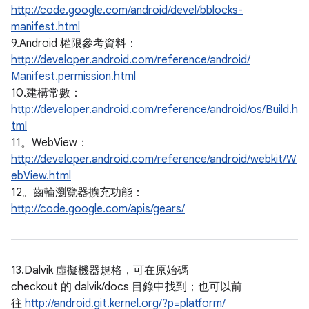
http://code.google.com/android/devel/bblocks-
manifest.html
9.Android 權限參考資料：
http://developer.android.com/reference/android/
Manifest.permission.html
10.建構常數：
http://developer.android.com/reference/android/os/Build.h
tml
11。WebView：
http://developer.android.com/reference/android/webkit/W
ebView.html
12。齒輪瀏覽器擴充功能：
http://code.google.com/apis/gears/
13.Dalvik 虛擬機器規格，可在原始碼
checkout 的 dalvik/docs 目錄中找到；也可以前
往
http://android.git.kernel.org/?p=platform/