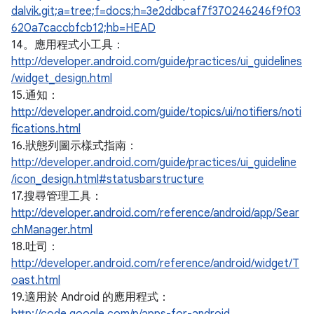
dalvik.git;a=tree;f=docs;h=3e2ddbcaf7f370246246f9f03
620a7caccbfcb12;hb=HEAD
14。應用程式小工具：
http://developer.android.com/guide/practices/ui_guidelines
/widget_design.html
15.通知：
http://developer.android.com/guide/topics/ui/notifiers/noti
fications.html
16.狀態列圖示樣式指南：
http://developer.android.com/guide/practices/ui_guideline
/icon_design.html#statusbarstructure
17.搜尋管理工具：
http://developer.android.com/reference/android/app/Sear
chManager.html
18.吐司：
http://developer.android.com/reference/android/widget/T
oast.html
19.適用於 Android 的應用程式：