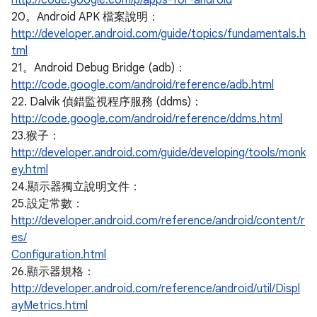
http://code.google.com/p/apps-for-android
20。Android APK 檔案說明：
http://developer.android.com/guide/topics/fundamentals.h
tml
21。Android Debug Bridge (adb)：
http://code.google.com/android/reference/adb.html
22. Dalvik 偵錯監視程序服務 (ddms)：
http://code.google.com/android/reference/ddms.html
23.猴子：
http://developer.android.com/guide/developing/tools/monk
ey.html
24.顯示器獨立說明文件：
25.設定常數：
http://developer.android.com/reference/android/content/r
es/
Configuration.html
26.顯示器規格：
http://developer.android.com/reference/android/util/Displ
ayMetrics.html