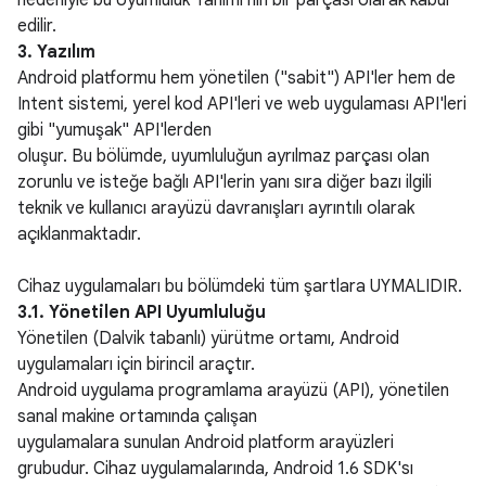
nedeniyle bu Uyumluluk Tanımı'nın bir parçası olarak kabul
edilir.
3. Yazılım
Android platformu hem yönetilen ("sabit") API'ler hem de
Intent sistemi, yerel kod API'leri ve web uygulaması API'leri
gibi "yumuşak" API'lerden
oluşur. Bu bölümde, uyumluluğun ayrılmaz parçası olan
zorunlu ve isteğe bağlı API'lerin yanı sıra diğer bazı ilgili
teknik ve kullanıcı arayüzü davranışları ayrıntılı olarak
açıklanmaktadır.
Cihaz uygulamaları bu bölümdeki tüm şartlara UYMALIDIR.
3.1. Yönetilen API Uyumluluğu
Yönetilen (Dalvik tabanlı) yürütme ortamı, Android
uygulamaları için birincil araçtır.
Android uygulama programlama arayüzü (API), yönetilen
sanal makine ortamında çalışan
uygulamalara sunulan Android platform arayüzleri
grubudur. Cihaz uygulamalarında, Android 1.6 SDK'sı