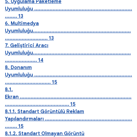
5. Uygulama Paketleme
Uyumluluğu ................................................................
........ 13
6. Multimedya
Uyumluluğu................................................................
............................ 13
7. Geliştirici Aracı
Uyumluluğu................................................................
..................... 14
8. Donanım
Uyumluluğu ................................................................
.............................. 15
8.1.
Ekran .........................................................................
.......................................... 15
8.1.1. Standart Görüntülü Reklam
Yapılandırmaları .........................................................
........ 15
8.1.2. Standart Olmayan Görüntü