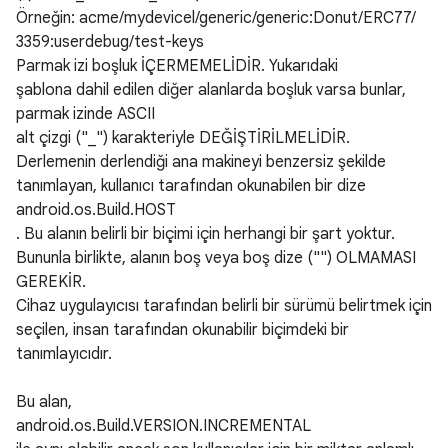
Örneğin: acme/mydevicel/generic/generic:Donut/ERC77/
3359:userdebug/test-keys
Parmak izi boşluk İÇERMEMELİDİR. Yukarıdaki
şablona dahil edilen diğer alanlarda boşluk varsa bunlar,
parmak izinde ASCII
alt çizgi ("_") karakteriyle DEĞİŞTİRİLMELİDİR.
Derlemenin derlendiği ana makineyi benzersiz şekilde
tanımlayan, kullanıcı tarafından okunabilen bir dize
android.os.Build.HOST
. Bu alanın belirli bir biçimi için herhangi bir şart yoktur.
Bununla birlikte, alanın boş veya boş dize ("") OLMAMASI
GEREKİR.
Cihaz uygulayıcısı tarafından belirli bir sürümü belirtmek için
seçilen, insan tarafından okunabilir biçimdeki bir
tanımlayıcıdır.
Bu alan,
android.os.Build.VERSION.INCREMENTAL