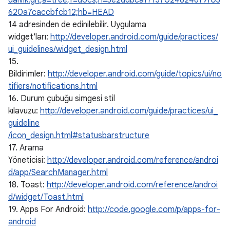
dalvik.git;a=tree;f=docs;h=3e2ddbcaf7f370246246f9f03
620a7caccbfcb12;hb=HEAD
14 adresinden de edinilebilir. Uygulama
widget'ları:
http://developer.android.com/guide/practices/
ui_guidelines/widget_design.html
15.
Bildirimler:
http://developer.android.com/guide/topics/ui/no
tifiers/notifications.html
16. Durum çubuğu simgesi stil
kılavuzu:
http://developer.android.com/guide/practices/ui_
guideline
/icon_design.html#statusbarstructure
17. Arama
Yöneticisi:
http://developer.android.com/reference/androi
d/app/SearchManager.html
18. Toast:
http://developer.android.com/reference/androi
d/widget/Toast.html
19. Apps For Android:
http://code.google.com/p/apps-for-
android