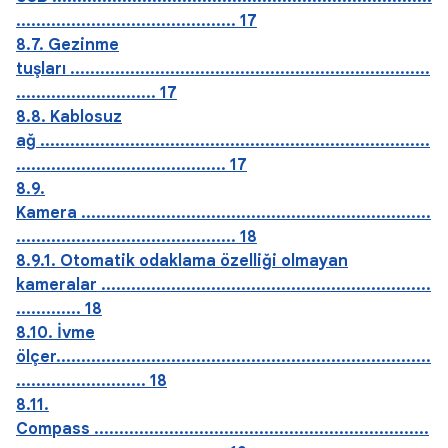
............................................ 17
8.7. Gezinme
tuşları ........................................................................
............................ 17
8.8. Kablosuz
ağ ..............................................................................
.......................................... 17
8.9.
Kamera ......................................................................
............................................ 18
8.9.1. Otomatik odaklama özelliği olmayan
kameralar ..................................................................
............. 18
8.10. İvme
ölçer...........................................................................
.......................... 18
8.11.
Compass ...................................................................