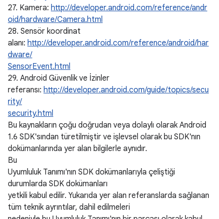
27. Kamera:
http://developer.android.com/reference/andr
oid/hardware/Camera.html
28. Sensör koordinat
alanı:
http://developer.android.com/reference/android/har
dware/
SensorEvent.html
29. Android Güvenlik ve İzinler
referansı:
http://developer.android.com/guide/topics/secu
rity/
security.html
Bu kaynakların çoğu doğrudan veya dolaylı olarak Android
1.6 SDK'sından türetilmiştir ve işlevsel olarak bu SDK'nın
dokümanlarında yer alan bilgilerle aynıdır.
Bu
Uyumluluk Tanımı'nın SDK dokümanlarıyla çeliştiği
durumlarda SDK dokümanları
yetkili kabul edilir. Yukarıda yer alan referanslarda sağlanan
tüm teknik ayrıntılar, dahil edilmeleri