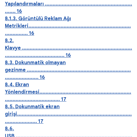
Yapılandırmaları .........................................................
....... 16
8.1.3. Görüntülü Reklam Ağı
Metrikleri...................................................................
............... 16
8.2.
Klavye ........................................................................
....................................... 16
8.3. Dokunmatik olmayan
gezinme ....................................................................
...................... 16
8.4. Ekran
Yönlendirmesi............................................................
.................................... 17
8.5. Dokunmatik ekran
girişi...........................................................................
..................... 17
8.6.
USB ............................................................................