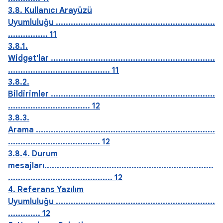
3.8. Kullanıcı Arayüzü
Uyumluluğu ................................................................
................ 11
3.8.1.
Widget'lar ..................................................................
......................................... 11
3.8.2.
Bildirimler ..................................................................
................................. 12
3.8.3.
Arama ........................................................................
..................................... 12
3.8.4. Durum
mesajları....................................................................
.......................................... 12
4. Referans Yazılım
Uyumluluğu ................................................................
............. 12