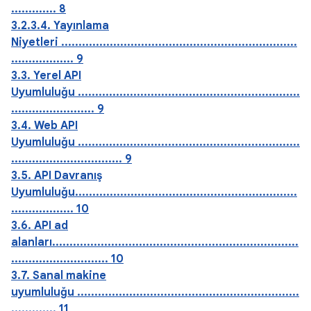
............. 8
3.2.3.4. Yayınlama
Niyetleri ....................................................................
.................. 9
3.3. Yerel API
Uyumluluğu ................................................................
........................ 9
3.4. Web API
Uyumluluğu ................................................................
................................ 9
3.5. API Davranış
Uyumluluğu................................................................
.................. 10
3.6. API ad
alanları.......................................................................
............................ 10
3.7. Sanal makine
uyumluluğu ................................................................
............. 11