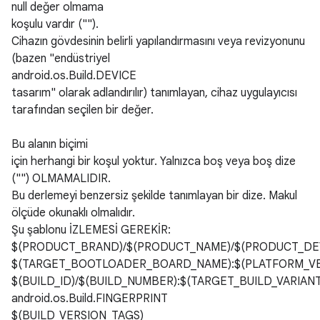
null değer olmama
koşulu vardır ("").
Cihazın gövdesinin belirli yapılandırmasını veya revizyonunu
(bazen "endüstriyel
android.os.Build.DEVICE
tasarım" olarak adlandırılır) tanımlayan, cihaz uygulayıcısı
tarafından seçilen bir değer.
Bu alanın biçimi
için herhangi bir koşul yoktur. Yalnızca boş veya boş dize
("") OLMAMALIDIR.
Bu derlemeyi benzersiz şekilde tanımlayan bir dize. Makul
ölçüde okunaklı olmalıdır.
Şu şablonu İZLEMESİ GEREKİR:
$(PRODUCT_BRAND)/$(PRODUCT_NAME)/$(PRODUCT_DEV
$(TARGET_BOOTLOADER_BOARD_NAME):$(PLATFORM_VE
$(BUILD_ID)/$(BUILD_NUMBER):$(TARGET_BUILD_VARIANT
android.os.Build.FINGERPRINT
$(BUILD_VERSION_TAGS)