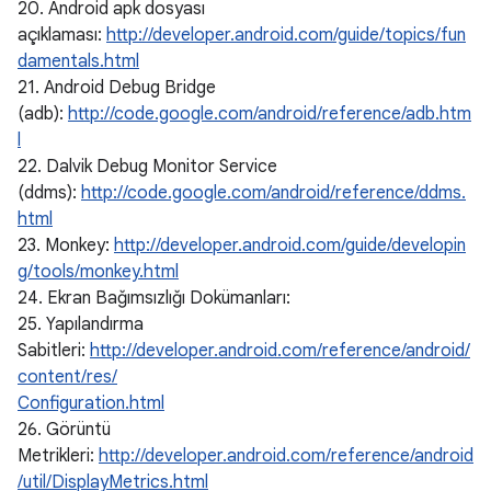
20. Android apk dosyası
açıklaması:
http://developer.android.com/guide/topics/fun
damentals.html
21. Android Debug Bridge
(adb):
http://code.google.com/android/reference/adb.htm
l
22. Dalvik Debug Monitor Service
(ddms):
http://code.google.com/android/reference/ddms.
html
23. Monkey:
http://developer.android.com/guide/developin
g/tools/monkey.html
24. Ekran Bağımsızlığı Dokümanları:
25. Yapılandırma
Sabitleri:
http://developer.android.com/reference/android/
content/res/
Configuration.html
26. Görüntü
Metrikleri:
http://developer.android.com/reference/android
/util/DisplayMetrics.html