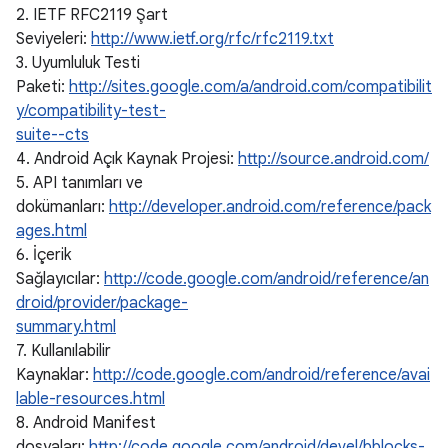
2. IETF RFC2119 Şart
Seviyeleri:
http://www.ietf.org/rfc/rfc2119.txt
3. Uyumluluk Testi
Paketi:
http://sites.google.com/a/android.com/compatibilit
y/compatibility-test-
suite--cts
4. Android Açık Kaynak Projesi:
http://source.android.com/
5. API tanımları ve
dokümanları:
http://developer.android.com/reference/pack
ages.html
6. İçerik
Sağlayıcılar:
http://code.google.com/android/reference/an
droid/provider/package-
summary.html
7. Kullanılabilir
Kaynaklar:
http://code.google.com/android/reference/avai
lable-resources.html
8. Android Manifest
dosyaları:
http://code.google.com/android/devel/bblocks-