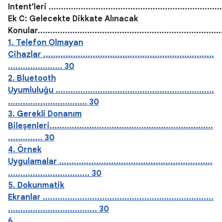
Intent'leri .....................................................................
Ek C: Gelecekte Dikkate Alınacak
Konular.........................................................................
1. Telefon Olmayan
Cihazlar .....................................................................
...................... 30
2. Bluetooth
Uyumluluğu ................................................................
................................ 30
3. Gerekli Donanım
Bileşenleri..................................................................
.............. 30
4. Örnek
Uygulamalar ..............................................................
................................. 30
5. Dokunmatik
Ekranlar .....................................................................
.................................... 30
6.