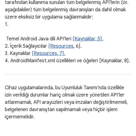
tarafından kullanıma sunulan tüm belgelenmiş API'lerin (ör.
aşağıdakiler) tüm belgelenmiş davranışları da dahil olmak
üzere eksiksiz bir uygulama sağlanmalıdır:
1.
Temel Android Java dili API'leri
[Kaynaklar, 5].
2. İçerik Sağlayıcılar
[Resources
, 6].
3. Kaynaklar
[Resources, 7].
4. AndroidManifest.xml özellikleri ve öğeleri [Kaynaklar, 8].
Cihaz uygulamalarında, bu Uyumluluk Tanımı'nda özellikle
izin verildiği durumlar hariç olmak üzere yönetilen API'ler
atlanmamalı, API arayüzleri veya imzaları değiştirilmemeli,
belgelenen davranıştan sapılmamalı veya hiçbir işlem
içermemelidir.