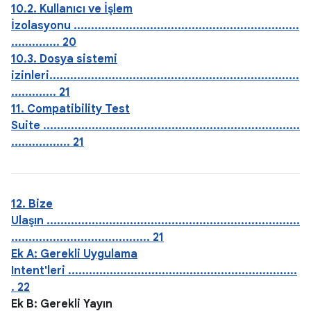
10.2. Kullanıcı ve İşlem
İzolasyonu .................................................................
.............. 20
10.3. Dosya sistemi
izinleri........................................................................
............. 21
11. Compatibility Test
Suite ..........................................................................
................. 21
12. Bize
Ulaşın .........................................................................
........................................ 21
Ek A: Gerekli Uygulama
Intent'leri ..................................................................
. 22
Ek B: Gerekli Yayın