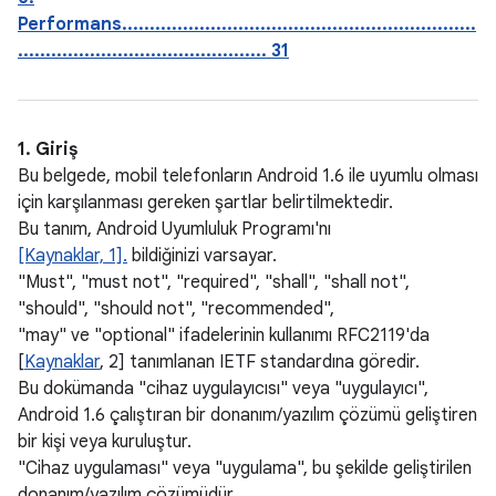
Performans................................................................
............................................. 31
1. Giriş
Bu belgede, mobil telefonların Android 1.6 ile uyumlu olması
için karşılanması gereken şartlar belirtilmektedir.
Bu tanım, Android Uyumluluk Programı'nı
[Kaynaklar, 1].
bildiğinizi varsayar.
"Must", "must not", "required", "shall", "shall not",
"should", "should not", "recommended",
"may" ve "optional" ifadelerinin kullanımı RFC2119'da
[
Kaynaklar
, 2] tanımlanan IETF standardına göredir.
Bu dokümanda "cihaz uygulayıcısı" veya "uygulayıcı",
Android 1.6 çalıştıran bir donanım/yazılım çözümü geliştiren
bir kişi veya kuruluştur.
"Cihaz uygulaması" veya "uygulama", bu şekilde geliştirilen
donanım/yazılım çözümüdür.