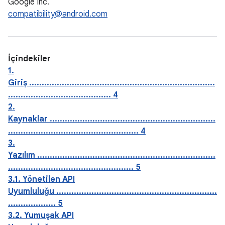
Google Inc.
compatibility@android.com
İçindekiler
1.
Giriş ..........................................................................
......................................... 4
2.
Kaynaklar ..................................................................
.................................................... 4
3.
Yazılım .......................................................................
.................................................. 5
3.1. Yönetilen API
Uyumluluğu ................................................................
................... 5
3.2. Yumuşak API