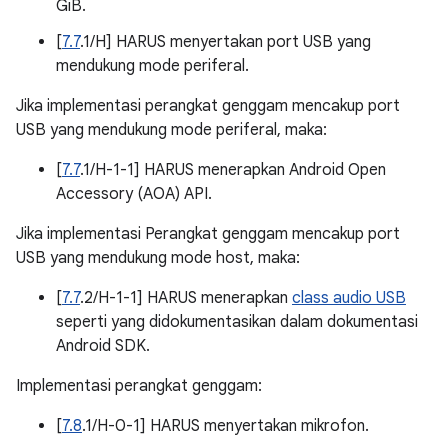
GiB.
[
7.7
.1/H] HARUS menyertakan port USB yang
mendukung mode periferal.
Jika implementasi perangkat genggam mencakup port
USB yang mendukung mode periferal, maka:
[
7.7
.1/H-1-1] HARUS menerapkan Android Open
Accessory (AOA) API.
Jika implementasi Perangkat genggam mencakup port
USB yang mendukung mode host, maka:
[
7.7
.2/H-1-1] HARUS menerapkan
class audio USB
seperti yang didokumentasikan dalam dokumentasi
Android SDK.
Implementasi perangkat genggam:
[
7.8
.1/H-0-1] HARUS menyertakan mikrofon.