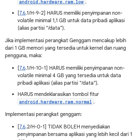
android.hardware.ram.low
.
[
7.6
.1/H-9-2] HARUS memiliki penyimpanan non-
volatile minimal 1,1 GB untuk data pribadi aplikasi
(alias partisi "/data").
Jika implementasi perangkat Genggam mencakup lebih
dari 1 GB memori yang tersedia untuk kernel dan ruang
pengguna, maka:
[
7.6
.1/H-10-1] HARUS memiliki penyimpanan non-
volatile minimal 4 GB yang tersedia untuk data
pribadi aplikasi (alias partisi "/data").
HARUS mendeklarasikan tombol fitur
android.hardware.ram.normal
.
Implementasi perangkat genggam:
[
7.6
.2/H-0-1] TIDAK BOLEH menyediakan
penyimpanan bersama aplikasi yang lebih kecil dari 1