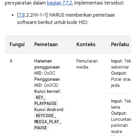
persyaratan dalam
bagian 7.7.2
, implementasi tersebut:
[
7.8
.2.2/H-1-1] HARUS memberikan pemetaan
software berikut untuk kode HID:
Fungsi
Pemetaan
Konteks
Perilaku
A
Halaman
Pemutaran
Input
: Tekan
penggunaan
media
sebentar
HID
: 0x0C
Output
:
Penggunaan
Putar atau
HID
: 0x0CD
jeda
Kunci kernel
:
KEY
_
Input
: Tekan
PLAYPAUSE
lama
Kunci Android
:
Output
:
KEYCODE
_
Luncurkan
MEDIA
_
PLAY
_
perintah
PAUSE
suara