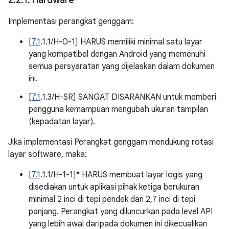
2
.
2
.
1
.
Hardware
Implementasi perangkat genggam:
[
7.1
.1.1/H-0-1] HARUS memiliki minimal satu layar
yang kompatibel dengan Android yang memenuhi
semua persyaratan yang dijelaskan dalam dokumen
ini.
[
7.1
.1.3/H-SR] SANGAT DISARANKAN untuk memberi
pengguna kemampuan mengubah ukuran tampilan
(kepadatan layar).
Jika implementasi Perangkat genggam mendukung rotasi
layar software, maka:
[
7.1
.1.1/H-1-1]* HARUS membuat layar logis yang
disediakan untuk aplikasi pihak ketiga berukuran
minimal 2 inci di tepi pendek dan 2,7 inci di tepi
panjang. Perangkat yang diluncurkan pada level API
yang lebih awal daripada dokumen ini dikecualikan