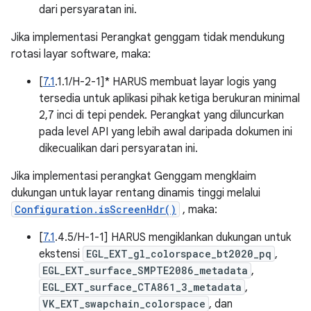
dari persyaratan ini.
Jika implementasi Perangkat genggam tidak mendukung
rotasi layar software, maka:
[
7.1
.1.1/H-2-1]* HARUS membuat layar logis yang
tersedia untuk aplikasi pihak ketiga berukuran minimal
2,7 inci di tepi pendek. Perangkat yang diluncurkan
pada level API yang lebih awal daripada dokumen ini
dikecualikan dari persyaratan ini.
Jika implementasi perangkat Genggam mengklaim
dukungan untuk layar rentang dinamis tinggi melalui
Configuration.isScreenHdr()
, maka:
[
7.1
.4.5/H-1-1] HARUS mengiklankan dukungan untuk
ekstensi
EGL_EXT_gl_colorspace_bt2020_pq
,
EGL_EXT_surface_SMPTE2086_metadata
,
EGL_EXT_surface_CTA861_3_metadata
,
VK_EXT_swapchain_colorspace
, dan