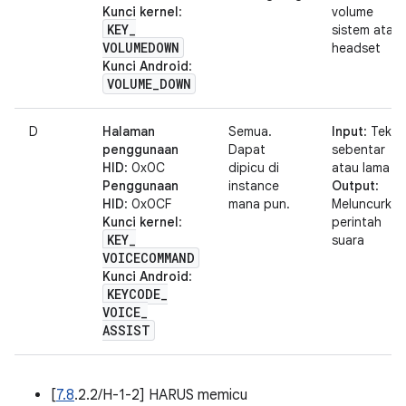
Kunci kernel
:
volume
KEY
_
sistem atau
VOLUMEDOWN
headset
Kunci Android
:
VOLUME
_
DOWN
D
Halaman
Semua.
Input
: Tekan
penggunaan
Dapat
sebentar
HID
: 0x0C
dipicu di
atau lama
Penggunaan
instance
Output
:
HID
: 0x0CF
mana pun.
Meluncurkan
Kunci kernel
:
perintah
KEY
_
suara
VOICECOMMAND
Kunci Android
:
KEYCODE
_
VOICE
_
ASSIST
[
7.8
.2.2/H-1-2] HARUS memicu