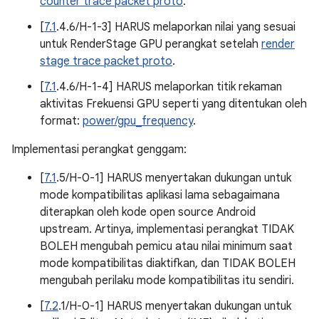
counter trace packet proto
.
[
7.1
.4.6/H-1-3] HARUS melaporkan nilai yang sesuai
untuk RenderStage GPU perangkat setelah
render
stage trace packet proto
.
[
7.1
.4.6/H-1-4] HARUS melaporkan titik rekaman
aktivitas Frekuensi GPU seperti yang ditentukan oleh
format:
power/gpu_frequency
.
Implementasi perangkat genggam:
[
7.1
.5/H-0-1] HARUS menyertakan dukungan untuk
mode kompatibilitas aplikasi lama sebagaimana
diterapkan oleh kode open source Android
upstream. Artinya, implementasi perangkat TIDAK
BOLEH mengubah pemicu atau nilai minimum saat
mode kompatibilitas diaktifkan, dan TIDAK BOLEH
mengubah perilaku mode kompatibilitas itu sendiri.
[
7.2
.1/H-0-1] HARUS menyertakan dukungan untuk