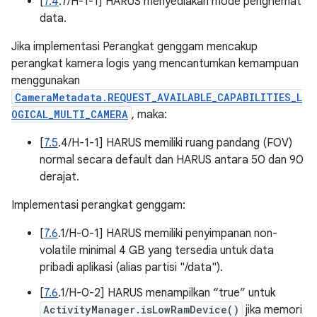
[
7.4
.7/H-1-1] HARUS menyediakan mode penghemat
data.
Jika implementasi Perangkat genggam mencakup
perangkat kamera logis yang mencantumkan kemampuan
menggunakan
CameraMetadata.REQUEST_AVAILABLE_CAPABILITIES_L
OGICAL_MULTI_CAMERA
, maka:
[
7.5
.4/H-1-1] HARUS memiliki ruang pandang (FOV)
normal secara default dan HARUS antara 50 dan 90
derajat.
Implementasi perangkat genggam:
[
7.6
.1/H-0-1] HARUS memiliki penyimpanan non-
volatile minimal 4 GB yang tersedia untuk data
pribadi aplikasi (alias partisi "/data").
[
7.6
.1/H-0-2] HARUS menampilkan “true” untuk
ActivityManager.isLowRamDevice()
jika memori