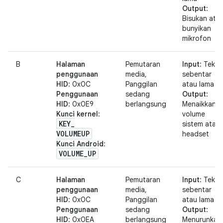
Output
:
Bisukan ata
bunyikan
mikrofon
B
Halaman
Pemutaran
Input
: Tekan
penggunaan
media,
sebentar
HID
: 0x0C
Panggilan
atau lama
Penggunaan
sedang
Output
:
HID
: 0x0E9
berlangsung
Menaikkan
Kunci kernel
:
volume
KEY
_
sistem atau
VOLUMEUP
headset
Kunci Android
:
VOLUME
_
UP
C
Halaman
Pemutaran
Input
: Tekan
penggunaan
media,
sebentar
HID
: 0x0C
Panggilan
atau lama
Penggunaan
sedang
Output
:
HID
: 0x0EA
berlangsung
Menurunkan