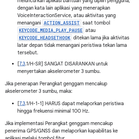
meluncurkan aplikasi bantuan yang dipilih pengguna,
dengan kata lain aplikasi yang menerapkan
VoiceInteractionService, atau aktivitas yang
menangani
ACTION_ASSIST
saat tombol
KEYCODE_MEDIA_PLAY_PAUSE
atau
KEYCODE_HEADSETHOOK
ditekan lama jika aktivitas
latar depan tidak menangani peristiwa tekan lama
tersebut.
[
7.3
.1/H-SR] SANGAT DISARANKAN untuk
menyertakan akselerometer 3 sumbu.
Jika penerapan Perangkat genggam mencakup
akselerometer 3 sumbu, maka:
[
7.3
.1/H-1-1] HARUS dapat melaporkan peristiwa
hingga frekuensi minimal 100 Hz.
Jika implementasi Perangkat genggam mencakup
penerima GPS/GNSS dan melaporkan kapabilitas ke
aplikasi melalui tombol fitur