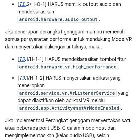
[
7.8
.2/H-0-1] HARUS memiliki output audio dan
mendeklarasikan
android.hardware.audio.output
.
Jika penerapan perangkat genggam mampu memenuhi
semua persyaratan performa untuk mendukung Mode VR
dan menyertakan dukungan untuknya, maka:
[
7.9
.1/H-1-1] HARUS mendeklarasikan tombol fitur
android.hardware.vr.high_performance
.
[
7.9
.1/H-1-2] HARUS menyertakan aplikasi yang
menerapkan
android.service.vr.VrListenerService
yang
dapat diaktifkan oleh aplikasi VR melalui
android.app.Activity#setVrModeEnabled
.
Jika implementasi Perangkat genggam menyertakan satu
atau beberapa port USB-C dalam mode host dan
mengimplementasikan (kelas audio USB), selain