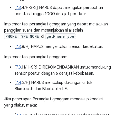
[
7.3
.4/H-3-2] HARUS dapat mengukur perubahan
orientasi hingga 1000 derajat per detik.
Implementasi perangkat genggam yang dapat melakukan
panggilan suara dan menunjukkan nilai selain
PHONE_TYPE_NONE
di
getPhoneType
:
[
7.3
.8/H] HARUS menyertakan sensor kedekatan.
Implementasi perangkat genggam:
[
7.3
.11/H-SR] DIREKOMENDASIKAN untuk mendukung
sensor postur dengan 6 derajat kebebasan.
[
7.4
.3/H] HARUS mencakup dukungan untuk
Bluetooth dan Bluetooth LE.
Jika penerapan Perangkat genggam mencakup koneksi
yang diukur, maka: