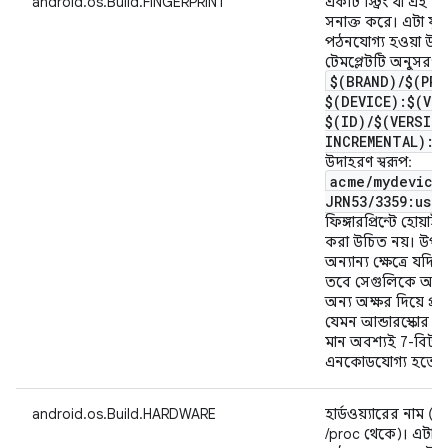
android.os.Build.FINGERPRINT
একটি স্ট্রিং যা এই ব
সনাক্ত করে। এটা যুক
পঠনযোগ্য হওয়া উচ
টেমপ্লেটটি অনুসরণ
$(BRAND)
/
$(PRO
$(DEVICE):$(VE
$(ID)
/
$(VERSIO
INCREMENTAL):$
উদাহরণ স্বরূপ:
acme
/
mydevice
JRN53
/
3359:use
ফিঙ্গারপ্রিন্টে হোয়াই
করা উচিত নয়। উপরের 
অন্যান্য ক্ষেত্রে যদি 
তবে সেগুলিকে অবশ্যই 
অন্য অক্ষর দিয়ে প্র
যেমন আন্ডারস্কোর ("_
মান অবশ্যই 7-বিট A
এনকোডযোগ্য হতে হ
android.os.Build.HARDWARE
হার্ডওয়্যারের নাম (ক
/proc থেকে)। এটা যু