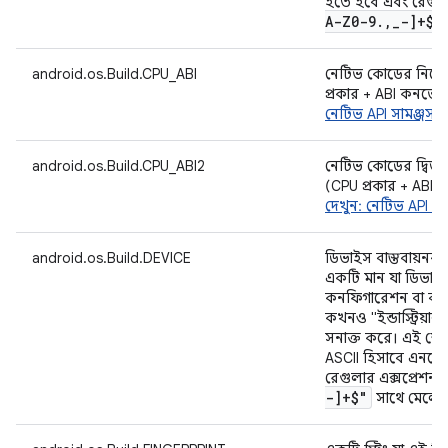
হতে হবে এবং রেগুলা
A-Z0-9
.
,
_
-]+$"
android.os.Build.CPU_ABI
নেটিভ কোডের নির্দ
প্রকার + ABI কনভে
নেটিভ API সামঞ্জস্য
android.os.Build.CPU_ABI2
নেটিভ কোডের দ্বিতীয
(CPU প্রকার + ABI
দেখুন: নেটিভ API সাম
android.os.Build.DEVICE
ডিভাইস বাস্তবায়নকারী
একটি মান যা ডিভাইসের
কনফিগারেশন বা ব
কখনও "ইন্ডাস্ট্রিয়া
সনাক্ত করে। এই ক্ষে
ASCII হিসাবে এনকো
রেগুলার এক্সপ্রেশন
-]+$"
সাথে মেলে।