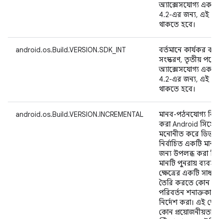
অ্যাক্সেসযোগ্য একটি
4.2-এর জন্য, এই ক্ষেত
থাকতে হবে।
android.os.Build.VERSION.SDK_INT
বর্তমানে কার্যকর কর
সংস্করণ, তৃতীয় পক্ষ
অ্যাক্সেসযোগ্য একটি
4.2-এর জন্য, এই ক্ষেত
থাকতে হবে।
android.os.Build.VERSION.INCREMENTAL
মানব-পঠনযোগ্য বিন্য
করা Android সিস্টেমে
মনোনীত করে ডিভাইস ব
নির্বাচিত একটি মান
জন্য উপলব্ধ করা বিভি
মানটি পুনরায় ব্যবহ
ক্ষেত্রের একটি সাধার
তৈরি করতে কোন বিল্ড 
পরিবর্তন শনাক্তকারী
নির্দেশ করা। এই ক্ষেত্র
কোন প্রয়োজনীয়তা নে