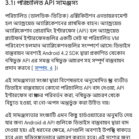
3
.
1। পরিচালিত API সামঞ্জস্য
পরিচালিত (ডালভিক-ভিত্তিক) এক্সিকিউশন এনভায়রনমেন্ট
হল অ্যান্ড্রয়েড অ্যাপ্লিকেশনের প্রাথমিক বাহন। অ্যান্ড্রয়েড
অ্যাপ্লিকেশান প্রোগ্রামিং ইন্টারফেস (API) হল অ্যান্ড্রয়েড
প্ল্যাটফর্ম ইন্টারফেসগুলির একটি সেট যা পরিচালিত VM
পরিবেশে চলমান অ্যাপ্লিকেশনগুলির সংস্পর্শে আসে৷ ডিভাইস
বাস্তবায়ন অবশ্যই Android 4.2 SDK দ্বারা প্রকাশিত যেকোন
নথিভুক্ত API এর সমস্ত নথিভুক্ত আচরণ সহ সম্পূর্ণ বাস্তবায়ন
প্রদান করবে [
সম্পদ, 4
]।
এই সামঞ্জস্যতা সংজ্ঞা দ্বারা বিশেষভাবে অনুমোদিত স্থান ব্যতীত
ডিভাইস বাস্তবায়নে কোনো পরিচালিত API বাদ দেওয়া, API
ইন্টারফেস বা স্বাক্ষর পরিবর্তন করা, নথিভুক্ত আচরণ থেকে
বিচ্যুত হওয়া, বা নো-অপস অন্তর্ভুক্ত করা উচিত নয়।
এই সামঞ্জস্যতার সংজ্ঞাটি এমন কিছু হার্ডওয়্যারের অনুমতি দেয়
যার জন্য Android এ API গুলিকে ডিভাইস বাস্তবায়ন দ্বারা বাদ
দেওয়া হয়। এই ধরনের ক্ষেত্রে, APIগুলি অবশ্যই উপস্থিত থাকতে
হবে এবং যুক্তিসঙ্গতভাবে আচরণ করতে হবে। এই দৃশ্যের জন্য