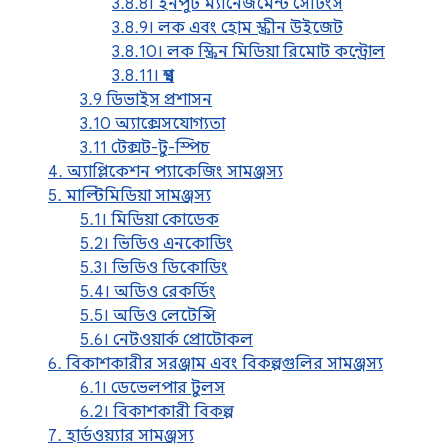
3.8.8। ইনপুট ম্যানেজমেন্ট সেটিংস
3.8.9। লক এবং হোম স্ক্রীন উইজেট
3.8.10। লক স্ক্রিন মিডিয়া রিমোট কন্ট্রোল
3.8.11। স্বপ্ন
3.9 ডিভাইস প্রশাসন
3.10 অ্যাক্সেসযোগ্যতা
3.11 টেক্সট-টু-স্পিচ
4. অ্যাপ্লিকেশন প্যাকেজিং সামঞ্জস্য
5. মাল্টিমিডিয়া সামঞ্জস্য
5.1। মিডিয়া কোডেক
5.2। ভিডিও এনকোডিং
5.3। ভিডিও ডিকোডিং
5.4। অডিও রেকর্ডিং
5.5। অডিও লেটেন্সি
5.6। নেটওয়ার্ক প্রোটোকল
6. বিকাশকারীর সরঞ্জাম এবং বিকল্পগুলির সামঞ্জস্য
6.1। ডেভেলপার টুলস
6.2। বিকাশকারী বিকল্প
7. হার্ডওয়্যার সামঞ্জস্য