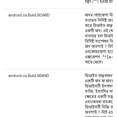
স্ট্রিং ("") হওয়া উচি
android.os.Build.BOARD
মানব-পাঠযোগ্য বিন্যা
ব্যবহৃত নির্দিষ্ট অভ্যন
করে ডিভাইস বাস্তবায়ন
একটি মান। এই ক্ষেত্র
ব্যবহার হল ডিভাইসট
নির্দিষ্ট সংশোধন নির্
মান অবশ্যই 7-বিট A
এনকোডযোগ্য হতে হ
"^[a-z
এক্সপ্রেশন
সাথে মেলে।
android.os.Build.BRAND
ডিভাইস বাস্তবায়নকারী
একটি মান যা মানব-পা
ডিভাইসটি উৎপাদনকারী
ব্যক্তি, ইত্যাদির না
ক্ষেত্রের একটি সম্ভা
এবং/অথবা বাহককে ন
ডিভাইসটি বিক্রি করে
অবশ্যই 7-বিট ASCI