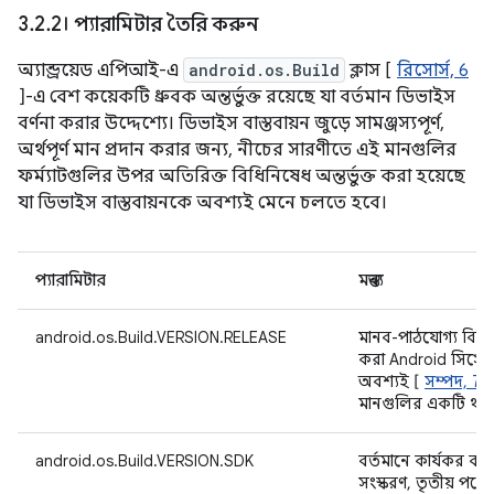
3
.
2
.
2। প্যারামিটার তৈরি করুন
অ্যান্ড্রয়েড এপিআই-এ
android.os.Build
ক্লাস [
রিসোর্স, 6
]-এ বেশ কয়েকটি ধ্রুবক অন্তর্ভুক্ত রয়েছে যা বর্তমান ডিভাইস
বর্ণনা করার উদ্দেশ্যে। ডিভাইস বাস্তবায়ন জুড়ে সামঞ্জস্যপূর্ণ,
অর্থপূর্ণ মান প্রদান করার জন্য, নীচের সারণীতে এই মানগুলির
ফর্ম্যাটগুলির উপর অতিরিক্ত বিধিনিষেধ অন্তর্ভুক্ত করা হয়েছে
যা ডিভাইস বাস্তবায়নকে অবশ্যই মেনে চলতে হবে।
প্যারামিটার
মন্তব্য
android.os.Build.VERSION.RELEASE
মানব-পাঠযোগ্য বিন্য
করা Android সিস্টেমে
অবশ্যই [
সম্পদ, 7
]-
মানগুলির একটি থা
android.os.Build.VERSION.SDK
বর্তমানে কার্যকর কর
সংস্করণ, তৃতীয় পক্ষ