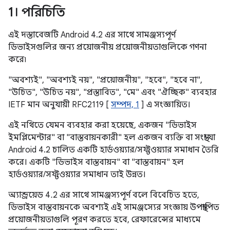
1। পরিচিতি
এই দস্তাবেজটি Android 4.2 এর সাথে সামঞ্জস্যপূর্ণ
ডিভাইসগুলির জন্য প্রয়োজনীয় প্রয়োজনীয়তাগুলিকে গণনা
করে৷
"অবশ্যই", "অবশ্যই নয়", "প্রয়োজনীয়", "হবে", "হবে না",
"উচিত", "উচিত নয়", "প্রস্তাবিত", "মে" এবং "ঐচ্ছিক" ব্যবহার
IETF মান অনুযায়ী RFC2119 [
সম্পদ, 1
] এ সংজ্ঞায়িত।
এই নথিতে যেমন ব্যবহার করা হয়েছে, একজন "ডিভাইস
ইমপ্লিমেন্টার" বা "বাস্তবায়নকারী" হল একজন ব্যক্তি বা সংস্থা যা
Android 4.2 চালিত একটি হার্ডওয়্যার/সফ্টওয়্যার সমাধান তৈরি
করে। একটি "ডিভাইস বাস্তবায়ন" বা "বাস্তবায়ন" হল
হার্ডওয়্যার/সফ্টওয়্যার সমাধান তাই উন্নত।
অ্যান্ড্রয়েড 4.2 এর সাথে সামঞ্জস্যপূর্ণ বলে বিবেচিত হতে,
ডিভাইস বাস্তবায়নকে অবশ্যই এই সামঞ্জস্যের সংজ্ঞায় উপস্থাপিত
প্রয়োজনীয়তাগুলি পূরণ করতে হবে, রেফারেন্সের মাধ্যমে