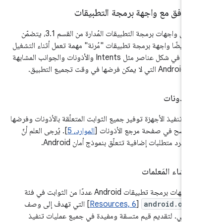
التوافق مع واجهة برمجة التطبيقات
بالإضافة إلى واجهات برمجة التطبيقات المُدارة من القسم 3.1، يتضمّن
Android أيضًا واجهة برمجة تطبيقات "مُرنة" مهمة تعمل أثناء التشغيل
فقط، وذلك في شكل عناصر مثل Intents والأذونات والجوانب المشابهة
لتطبيقات Android التي لا ي
الأذونات
.
على جهات تنفيذ الأجهزة توفير جميع الثوابت المتعلّقة بالأذونات 
]. يُرجى العلم أنّ
الموارد، 5
كما هو موضح في صفحة مرجع الأذو
القسم 9 
إنشاء المَعلمات
.
تتضمّن واجهات برمجة تطبيقات Android عددًا من الثو
] التي تهدف إلى وصف
Resources, 6
[
android.os.B
الجهاز الحالي. لتقديم قيم متسقة ومفيدة في جميع عمليات 