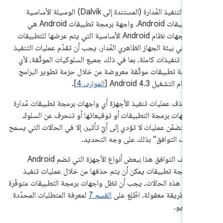
تشكّل بيئة التنفيذ المُدارة (المستندة إلى Dalvik) الوسيلة الأساسية
لتشغيل تطبيقات Android. واجهة برمجة تطبيقات Android هي
مجموعة واجهات نظام Android الأساسية التي يتم عرضها للتطبيقات
التي تعمل في بيئة الجهاز الظاهري المُدار. يجب أن تقدّم عمليات ا
على الأجهزة تنفيذات كاملة، بما في ذلك جميع السلوكيات الموثَّق
واجهة برمجة تطبيقات موثَّقة معروضة من خلال حزمة تطوير ال
].
الموارد، 4
يجب ألا تحذف عمليات تنفيذ الأجهزة أي واجهات برمجة تطبيقات م
أو تغيّر واجهات برمجة التطبيقات أو توقيعاتها أو تنحرف عن 
المُوثَّق أو تتضمّن عمليات لا تؤدي إلى أيّ تأثير، إلا في الحالات الت
فيها "تعريف التوافق" بذلك على وجه الت
يسمح تعريف التوافق هذا ببعض أنواع الأجهزة التي تضم Android
واجهات برمجة تطبيقات يمكن أن يتم حذفها من خلال عمليات 
الأجهزة. في هذه الحالات، يجب أن تظل واجهات برمجة التطبيقات مت
لمعرفة المتطلبات المحدّدة
القسم 7
وأن تعمل بطريقة معقولة. اطّل
لهذا السي