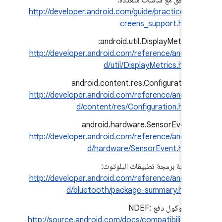
التوافق مع شاشات متعددة:
http://developer.android.com/guide/practices/s
creens_support.html
‫android.util.DisplayMetrics: ‏
http://developer.android.com/reference/androi
d/util/DisplayMetrics.html
‫android.content.res.Configuration:
http://developer.android.com/reference/androi
d/content/res/Configuration.html
‫android.hardware.SensorEvent:
http://developer.android.com/reference/androi
d/hardware/SensorEvent.html
واجهة برمجة تطبيقات البلوتوث:
http://developer.android.com/reference/androi
d/bluetooth/package-summary.html
بروتوكول دفع NDEF:
http://source.android.com/docs/compatibility/n