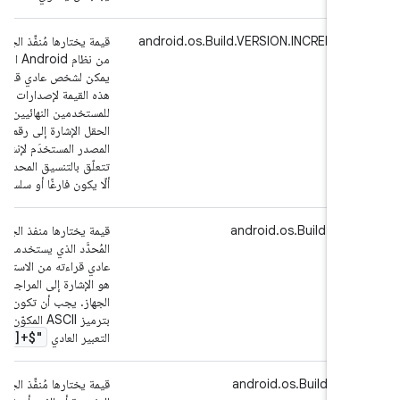
نفِّذ الجهاز لتحديد الإصدار المحدّد
android.os.Build.VERSION.INCREMEN
 تنفيذه حاليًا، بتنسيق
قراءته يجب عدم إعادة استخدام
يمة لإصدارات مختلفة يتم توفيرها
يين. من الاستخدامات الشائعة لهذا
 رقم الإصدار أو معرّف تغيير تحكّم
َم لإنشاء الإصدار. ما مِن متطلبات
محدد لهذا الحقل، باستثناء أنّه يجب
ون فارغًا أو سلسلة ملف فارغة ("").
منفذ الجهاز لتحديد الجهاز الداخلي
android.os.Build.BO
ستخدمه الجهاز، بتنسيق يمكن لشخص
 الاستخدامات المحتملة لهذا الحقل
المراجعة المحدّدة للوحة التي تشغّل
كون قيمة هذا الحقل قابلة للترميز
أن تتطابق مع
Z0-9
.
,
_
-]+$"
التعبير العادي
ُنفِّذ الجهاز لتحديد اسم الشركة أو
android.os.Build.BR