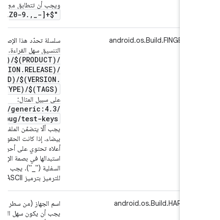
يجب أن تتطابق مع التعبير العادي
Z0-9
.
,
_
-]+$"
.
 الإصدار بشكل فريد يجب أن يكون
android.os.Build.FINGERPR
لقراءة. يجب أن يتّبع هذا النموذج:
$(BRAND)
/
$(PRODUCT)
/
):$(VERSION
.
RELEASE)
/
$(ID)
/
$(VERSION
.
TAL):$(TYPE)
/
$(TAGS)
على سبيل المثال:
mydevice
/
generic:4
.
3
/
:userdebug
/
test-keys
ضمّن الملف المرجعي أحرف مسافات
 الحقول الأخرى المضمّنة في النمط
ي على أحرف مسافات بيضاء، يجب
مة الإصدار بحرف آخر، مثل الشرطة
يجب أن تكون قيمة هذا الحقل قابلة
للترميز بترميز ASCII المكوّن من 7 بتات.
android.os.Build.HARDW
ل الفهم بالنسبة إلى المستخدمين.