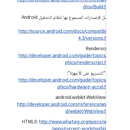
http://developer.android.com/reference/androi
d/os/Build.html
سلاسل الإصدارات المسموح بها لنظام التشغيل Android
4.3:
http://source.android.com/docs/compatibility/
4.3/versions.html
Renderscript:
http://developer.android.com/guide/topics/gra
phics/renderscript.html
ميزة "التسريع على الأجهزة":
http://developer.android.com/guide/topics/gra
phics/hardware-accel.html
فئة android.webkit.WebView:
http://developer.android.com/reference/androi
d/webkit/WebView.html
HTML5:
http://www.whatwg.org/specs/web-
apps/current-work/multipage/