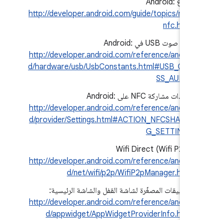
شعاع Android:
http://developer.android.com/guide/topics/nfc/
nfc.html
مكبّر صوت USB في Android:
http://developer.android.com/reference/androi
d/hardware/usb/UsbConstants.html#USB_CLA
SS_AUDIO
إعدادات مشاركة NFC على Android:
http://developer.android.com/reference/androi
d/provider/Settings.html#ACTION_NFCSHARIN
G_SETTINGS
‫Wifi Direct (Wifi P2P):
http://developer.android.com/reference/androi
d/net/wifi/p2p/WifiP2pManager.html
التطبيقات المصغّرة لشاشة القفل والشاشة الرئيسية:
http://developer.android.com/reference/androi
d/appwidget/AppWidgetProviderInfo.html