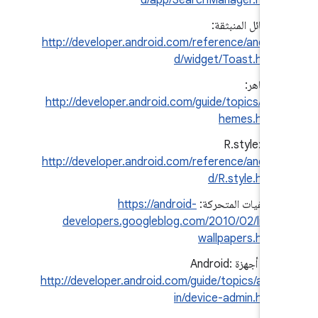
d/app/SearchManager.html
الرسائل المنبثقة:
http://developer.android.com/reference/androi
d/widget/Toast.html
المظاهر:
http://developer.android.com/guide/topics/ui/t
hemes.html
فئة R.style:
http://developer.android.com/reference/androi
d/R.style.html
https://android-
الخلفيات المتحركة:
developers.googleblog.com/2010/02/live-
wallpapers.html
إدارة أجهزة Android:
http://developer.android.com/guide/topics/adm
in/device-admin.html