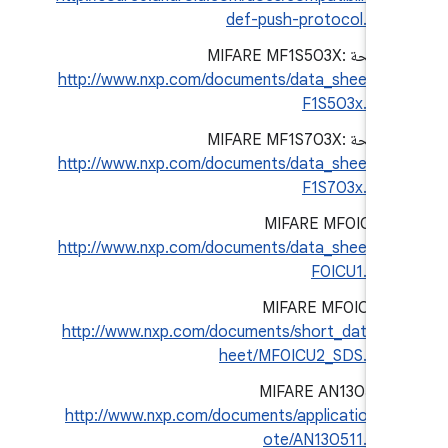
def-push-protocol.pdf
شريحة MIFARE MF1S503X:
http://www.nxp.com/documents/data_sheet/M
F1S503x.pdf
شريحة MIFARE MF1S703X:
http://www.nxp.com/documents/data_sheet/M
F1S703x.pdf
‫MIFARE MF0ICU1:
http://www.nxp.com/documents/data_sheet/M
F0ICU1.pdf
‫MIFARE MF0ICU2:
http://www.nxp.com/documents/short_data_s
heet/MF0ICU2_SDS.pdf
MIFARE AN130511:
http://www.nxp.com/documents/application_n
ote/AN130511.pdf