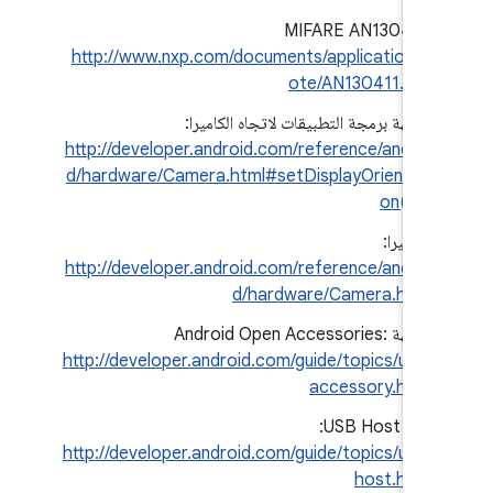
MIFARE AN130411:
http://www.nxp.com/documents/application_n
ote/AN130411.pdf
واجهة برمجة التطبيقات لاتجاه الكاميرا:
http://developer.android.com/reference/androi
d/hardware/Camera.html#setDisplayOrientati
on(int)
الكاميرا:
http://developer.android.com/reference/androi
d/hardware/Camera.html
واجهة Android Open Accessories:
http://developer.android.com/guide/topics/usb/
accessory.html
USB Host API: ‏
http://developer.android.com/guide/topics/usb/
host.html