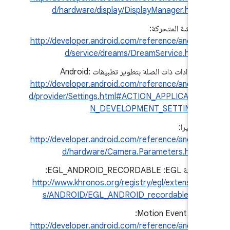
d/hardware/display/DisplayManager.html
الشاشة المتحركة:
http://developer.android.com/reference/androi
d/service/dreams/DreamService.html
الإعدادات ذات الصلة بتطوير تطبيقات Android:
http://developer.android.com/reference/androi
d/provider/Settings.html#ACTION_APPLICATIO
N_DEVELOPMENT_SETTINGS
الكاميرا:
http://developer.android.com/reference/androi
d/hardware/Camera.Parameters.html
إضافة EGL‏:‏ EGL_ANDROID_RECORDABLE:‏
http://www.khronos.org/registry/egl/extension
s/ANDROID/EGL_ANDROID_recordable.txt
Motion Event API: ‏
http://developer.android.com/reference/androi