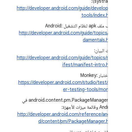
وsystrace):
http://developer.android.com/guide/developing/
tools/index.html
وصف ملف apk لنظام التشغيل Android:
http://developer.android.com/guide/topics/fun
damentals.html
ملفات البيان:
http://developer.android.com/guide/topics/man
ifest/manifest-intro.html
أداة اختبار Monkey:
https://developer.android.com/studio/test/oth
er-testing-tools/monkey
فئة android.content.pm.PackageManager في
Android وقائمة ميزات الأجهزة:
http://developer.android.com/reference/androi
d/content/pm/PackageManager.html