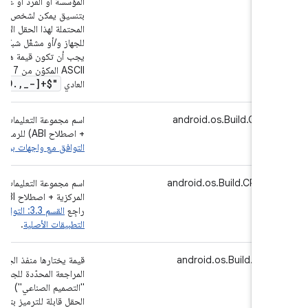
الفرد أو غير ذلك الذي أنتج الجهاز،
خص عادي قراءته من الاستخدامات
ا الحقل الإشارة إلى المصنّع الأصلي
شغّل شبكة الجوّال الذي باع الجهاز.
ة هذا الحقل قابلة للترميز بترميز
وأن تتطابق مع التعبير
-z
A-Z0-9
.
,
_
-]+$"
العادي
مات (نوع وحدة المعالجة المركزية
android.os.Build.CPU_
+ اصطلاح ABI) للرمز الأصلي راجِع
 واجهات برمجة التطبيقات الأصلية
ليمات الثانية (نوع وحدة المعالجة
android.os.Build.CPU_A
رمز البرمجي الأصلي
لتوافق مع واجهات برمجة
راجِع
.
التطبيقات الأصلية
ا منفذ الجهاز لتحديد الإعدادات أو
android.os.Build.DEV
دّدة للجسم (يُشار إليها أحيانًا باسم
ي") للجهاز يجب أن تكون قيمة هذا