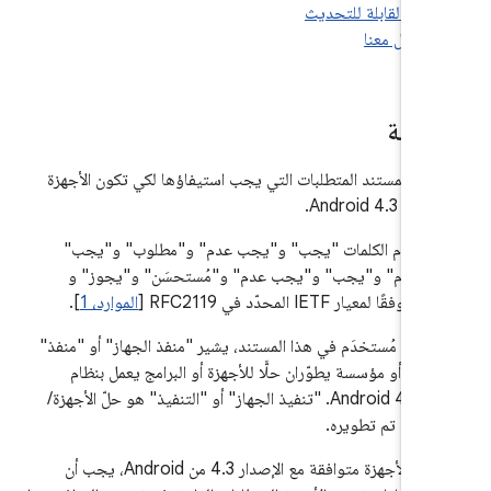
مقدّ
يسرد هذا المستند المتطلبات التي يجب استيفاؤها لكي تكون ال
متوافقة مع A
يتم استخدام الكلمات "يجب" و"يجب عدم" و"مطلوب" و
و"يجب عدم" و"يجب" و"يجب عدم" و"مُستحسَن" و"يج
].
الموارد، 1
"اختياري" وفقًا لمعيار IETF المحدّد 
وفقًا لما هو مُستخدَم في هذا المستند، يشير "منفذ الجهاز" أو 
إلى شخص أو مؤسسة يطوّران حلًّا للأجهزة أو البرامج يعمل
التشغيل Android 4.3. "تنفيذ الجهاز" أو "التنفيذ" هو حلّ الأجهزة/
البرامج الذي تم ت
لكي تُعتبر الأجهزة متوافقة مع الإصدار 4.3 من Android، يجب أن