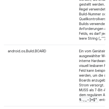
gestellt werden. Di
Regel verwendet, 
Build-Nummer oder
Quellkontrollversi
Builds verwendet w
Anforderungen an 
Felds, es darf jed
leere String („"") s
android.os.Build.BOARD
Ein vom Geräteimp
ausgewählter Wert,
interne Hardware d
visuell lesbaren F
Feld kann beispiel
werden, um die spe
Boards anzugeben,
Strom versorgt. De
MUSS als 7-Bit-ASC
dem regulären Au
9
.
,
_
-]+$"
entsp