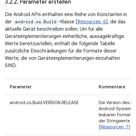
3
.
2
.
2
.
Parameter erstellen
Die Android APIs enthalten eine Reihe von Konstanten in
der
android.os.Build
-Klasse [
Resources, 6
], die das
aktuelle Gerät beschreiben sollen. Um für alle
Geräteimplementierungen einheitliche, aussagekräftige
Werte bereitzustellen, enthält die folgende Tabelle
zusätzliche Einschränkungen für die Formate dieser
Werte, die von Geräteimplementierungen einzuhalten
SIND.
Parameter
Kommentare
android.os.Build.VERSION.RELEASE
Die Version des de
Android-Systems i
lesbaren Format. 
der Stringwerte ha
[
Ressourcen, 7
] de