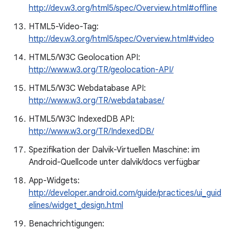
http://dev.w3.org/html5/spec/Overview.html#offline
HTML5-Video-Tag:
http://dev.w3.org/html5/spec/Overview.html#video
HTML5/W3C Geolocation API:
http://www.w3.org/TR/geolocation-API/
HTML5/W3C Webdatabase API:
http://www.w3.org/TR/webdatabase/
HTML5/W3C IndexedDB API:
http://www.w3.org/TR/IndexedDB/
Spezifikation der Dalvik-Virtuellen Maschine: im
Android-Quellcode unter dalvik/docs verfügbar
App-Widgets:
http://developer.android.com/guide/practices/ui_guid
elines/widget_design.html
Benachrichtigungen: