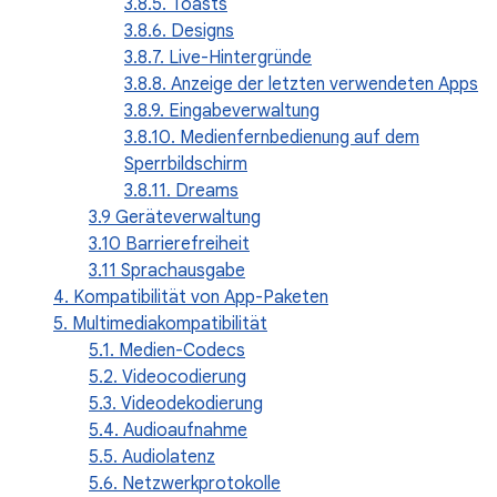
3.8.5. Toasts
3.8.6. Designs
3.8.7. Live-Hintergründe
3.8.8. Anzeige der letzten verwendeten Apps
3.8.9. Eingabeverwaltung
3.8.10. Medienfernbedienung auf dem
Sperrbildschirm
3.8.11. Dreams
3.9 Geräteverwaltung
3.10 Barrierefreiheit
3.11 Sprachausgabe
4. Kompatibilität von App-Paketen
5. Multimediakompatibilität
5.1. Medien-Codecs
5.2. Videocodierung
5.3. Videodekodierung
5.4. Audioaufnahme
5.5. Audiolatenz
5.6. Netzwerkprotokolle