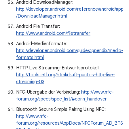
Android DownloadManager:
http://developer.android.com/reference/android/app
/DownloadManager.html
Android File Transfer:
http://www.android.com/filetransfer
Android-Medienformate:
http://developer.android.com/guide/appendix/media-
formats.html
HTTP Live Streaming-Entwurfsprotokoll:
http://tools.ietf.org/html/draft-pantos-http-live-
streaming-03
NFC-Übergabe der Verbindung:
http://www.nfc-
forum.org/specs/spec_list/#conn_handover
Bluetooth Secure Simple Pairing Using NFC:
http://www.nfc-
forum.org/resources/AppDocs/NFCForum_AD_BTS