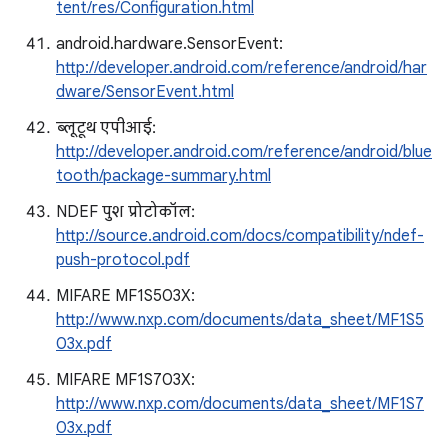
tent/res/Configuration.html
android.hardware.SensorEvent:
http://developer.android.com/reference/android/har
dware/SensorEvent.html
ब्लूटूथ एपीआई:
http://developer.android.com/reference/android/blue
tooth/package-summary.html
NDEF पुश प्रोटोकॉल:
http://source.android.com/docs/compatibility/ndef-
push-protocol.pdf
MIFARE MF1S503X:
http://www.nxp.com/documents/data_sheet/MF1S5
03x.pdf
MIFARE MF1S703X:
http://www.nxp.com/documents/data_sheet/MF1S7
03x.pdf