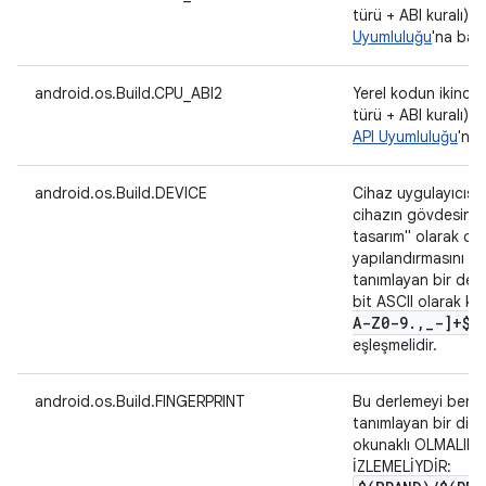
türü + ABI kuralı).
3
Uyumluluğu
'na bakı
android.os.Build.CPU_ABI2
Yerel kodun ikinci 
türü + ABI kuralı) a
API Uyumluluğu
'na 
android.os.Build.DEVICE
Cihaz uygulayıcısı 
cihazın gövdesinin
tasarım" olarak da ad
yapılandırmasını v
tanımlayan bir değe
bit ASCII olarak ko
A-Z0-9
.
,
_
-]+$"
eşleşmelidir.
android.os.Build.FINGERPRINT
Bu derlemeyi benze
tanımlayan bir diz
okunaklı OLMALIDI
İZLEMELİYDİR: