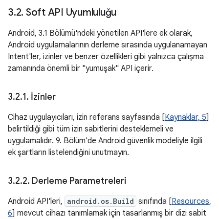
3
.
2
.
Soft API Uyumluluğu
Android, 3.1 Bölümü'ndeki yönetilen API'lere ek olarak,
Android uygulamalarının derleme sırasında uygulanamayan
Intent'ler, izinler ve benzer özellikleri gibi yalnızca çalışma
zamanında önemli bir "yumuşak" API içerir.
3
.
2
.
1
.
İzinler
Cihaz uygulayıcıları, izin referans sayfasında [
Kaynaklar, 5
]
belirtildiği gibi tüm izin sabitlerini desteklemeli ve
uygulamalıdır. 9. Bölüm'de Android güvenlik modeliyle ilgili
ek şartların listelendiğini unutmayın.
3
.
2
.
2
.
Derleme Parametreleri
Android API'leri,
android.os.Build
sınıfında [
Resources,
6
] mevcut cihazı tanımlamak için tasarlanmış bir dizi sabit