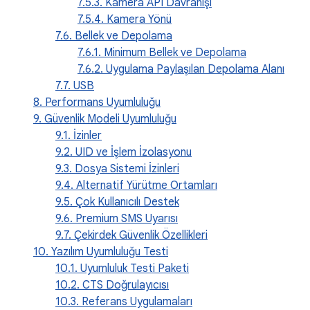
7.5.3. Kamera API Davranışı
7.5.4. Kamera Yönü
7.6. Bellek ve Depolama
7.6.1. Minimum Bellek ve Depolama
7.6.2. Uygulama Paylaşılan Depolama Alanı
7.7. USB
8. Performans Uyumluluğu
9. Güvenlik Modeli Uyumluluğu
9.1. İzinler
9.2. UID ve İşlem İzolasyonu
9.3. Dosya Sistemi İzinleri
9.4. Alternatif Yürütme Ortamları
9.5. Çok Kullanıcılı Destek
9.6. Premium SMS Uyarısı
9.7. Çekirdek Güvenlik Özellikleri
10. Yazılım Uyumluluğu Testi
10.1. Uyumluluk Testi Paketi
10.2. CTS Doğrulayıcısı
10.3. Referans Uygulamaları