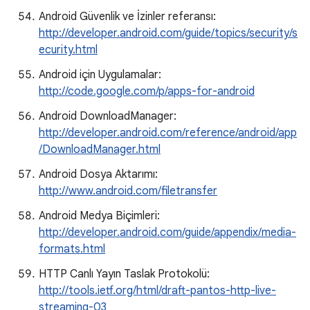
Android Güvenlik ve İzinler referansı:
http://developer.android.com/guide/topics/security/s
ecurity.html
Android için Uygulamalar:
http://code.google.com/p/apps-for-android
Android DownloadManager:
http://developer.android.com/reference/android/app
/DownloadManager.html
Android Dosya Aktarımı:
http://www.android.com/filetransfer
Android Medya Biçimleri:
http://developer.android.com/guide/appendix/media-
formats.html
HTTP Canlı Yayın Taslak Protokolü:
http://tools.ietf.org/html/draft-pantos-http-live-
streaming-03