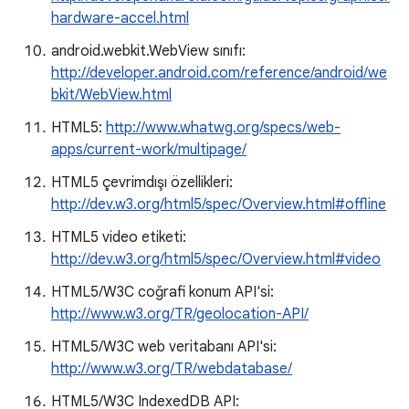
hardware-accel.html
android.webkit.WebView sınıfı:
http://developer.android.com/reference/android/we
bkit/WebView.html
HTML5:
http://www.whatwg.org/specs/web-
apps/current-work/multipage/
HTML5 çevrimdışı özellikleri:
http://dev.w3.org/html5/spec/Overview.html#offline
HTML5 video etiketi:
http://dev.w3.org/html5/spec/Overview.html#video
HTML5/W3C coğrafi konum API'si:
http://www.w3.org/TR/geolocation-API/
HTML5/W3C web veritabanı API'si:
http://www.w3.org/TR/webdatabase/
HTML5/W3C IndexedDB API: