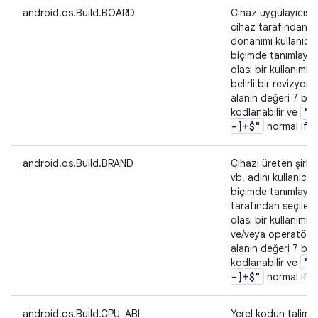
android.os.Build.BOARD
Cihaz uygulayıcısı 
cihaz tarafından kul
donanımı kullanıcı 
biçimde tanımlayan
olası bir kullanımı,
belirli bir revizyon
alanın değeri 7 bit
"^
kodlanabilir ve
-]+$"
normal ifade
android.os.Build.BRAND
Cihazı üreten şirke
vb. adını kullanıcı 
biçimde tanımlayan,
tarafından seçilen 
olası bir kullanımı,
ve/veya operatörü 
alanın değeri 7 bit
"^
kodlanabilir ve
-]+$"
normal ifade
android.os.Build.CPU_ABI
Yerel kodun talimat