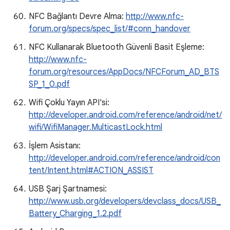
NFC Bağlantı Devre Alma:
http://www.nfc-
forum.org/specs/spec_list/#conn_handover
NFC Kullanarak Bluetooth Güvenli Basit Eşleme:
http://www.nfc-
forum.org/resources/AppDocs/NFCForum_AD_BTS
SP_1_0.pdf
Wifi Çoklu Yayın API'si:
http://developer.android.com/reference/android/net/
wifi/WifiManager.MulticastLock.html
İşlem Asistanı:
http://developer.android.com/reference/android/con
tent/Intent.html#ACTION_ASSIST
USB Şarj Şartnamesi:
http://www.usb.org/developers/devclass_docs/USB_
Battery_Charging_1.2.pdf