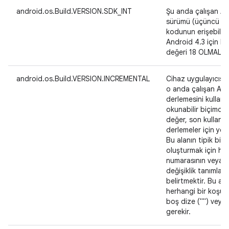
android.os.Build.VERSION.SDK_INT
Şu anda çalışan An
sürümü (üçüncü ta
kodunun erişebilec
Android 4.3 için bu
değeri 18 OLMALIDI
android.os.Build.VERSION.INCREMENTAL
Cihaz uygulayıcısı 
o anda çalışan Andr
derlemesini kullanı
okunabilir biçimde 
değer, son kullanıcı
derlemeler için y
Bu alanın tipik bir 
oluşturmak için ha
numarasının veya 
değişiklik tanımlayıc
belirtmektir. Bu alan
herhangi bir koşul 
boş dize ("") veya
gerekir.