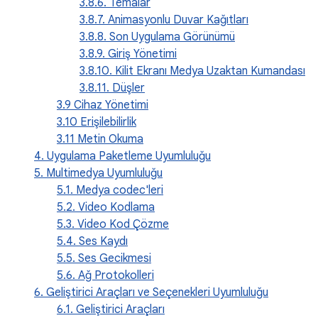
3.8.6. Temalar
3.8.7. Animasyonlu Duvar Kağıtları
3.8.8. Son Uygulama Görünümü
3.8.9. Giriş Yönetimi
3.8.10. Kilit Ekranı Medya Uzaktan Kumandası
3.8.11. Düşler
3.9 Cihaz Yönetimi
3.10 Erişilebilirlik
3.11 Metin Okuma
4. Uygulama Paketleme Uyumluluğu
5. Multimedya Uyumluluğu
5.1. Medya codec'leri
5.2. Video Kodlama
5.3. Video Kod Çözme
5.4. Ses Kaydı
5.5. Ses Gecikmesi
5.6. Ağ Protokolleri
6. Geliştirici Araçları ve Seçenekleri Uyumluluğu
6.1. Geliştirici Araçları