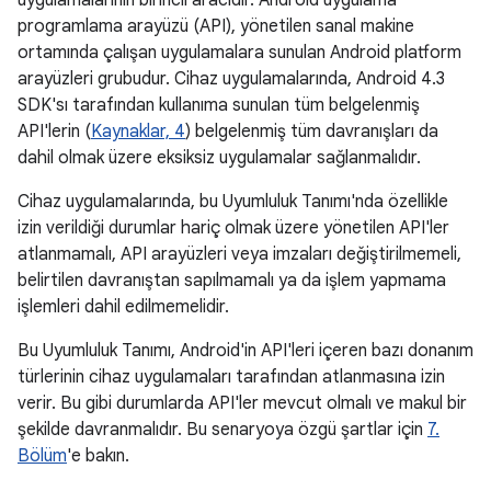
uygulamalarının birincil aracıdır. Android uygulama
programlama arayüzü (API), yönetilen sanal makine
ortamında çalışan uygulamalara sunulan Android platform
arayüzleri grubudur. Cihaz uygulamalarında, Android 4.3
SDK'sı tarafından kullanıma sunulan tüm belgelenmiş
API'lerin (
Kaynaklar, 4
) belgelenmiş tüm davranışları da
dahil olmak üzere eksiksiz uygulamalar sağlanmalıdır.
Cihaz uygulamalarında, bu Uyumluluk Tanımı'nda özellikle
izin verildiği durumlar hariç olmak üzere yönetilen API'ler
atlanmamalı, API arayüzleri veya imzaları değiştirilmemeli,
belirtilen davranıştan sapılmamalı ya da işlem yapmama
işlemleri dahil edilmemelidir.
Bu Uyumluluk Tanımı, Android'in API'leri içeren bazı donanım
türlerinin cihaz uygulamaları tarafından atlanmasına izin
verir. Bu gibi durumlarda API'ler mevcut olmalı ve makul bir
şekilde davranmalıdır. Bu senaryoya özgü şartlar için
7.
Bölüm
'e bakın.