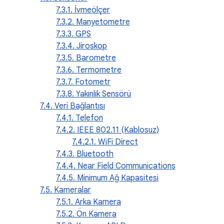
7.3.1. İvmeölçer
7.3.2. Manyetometre
7.3.3. GPS
7.3.4. Jiroskop
7.3.5. Barometre
7.3.6. Termometre
7.3.7. Fotometr
7.3.8. Yakınlık Sensörü
7.4. Veri Bağlantısı
7.4.1. Telefon
7.4.2. IEEE 802.11 (Kablosuz)
7.4.2.1. WiFi Direct
7.4.3. Bluetooth
7.4.4. Near Field Communications
7.4.5. Minimum Ağ Kapasitesi
7.5. Kameralar
7.5.1. Arka Kamera
7.5.2. Ön Kamera