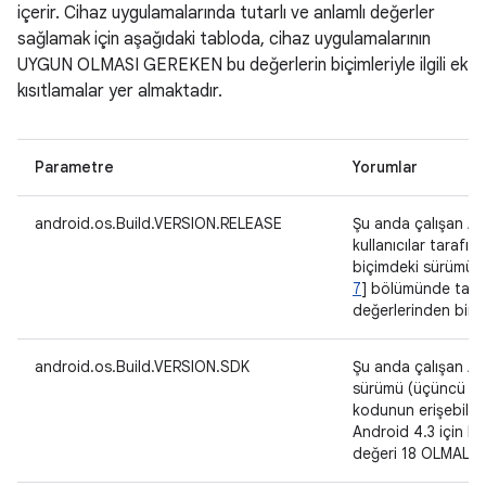
içerir. Cihaz uygulamalarında tutarlı ve anlamlı değerler
sağlamak için aşağıdaki tabloda, cihaz uygulamalarının
UYGUN OLMASI GEREKEN bu değerlerin biçimleriyle ilgili ek
kısıtlamalar yer almaktadır.
Parametre
Yorumlar
android.os.Build.VERSION.RELEASE
Şu anda çalışan An
kullanıcılar tarafın
biçimdeki sürümü. 
7
] bölümünde tanı
değerlerinden biri 
android.os.Build.VERSION.SDK
Şu anda çalışan An
sürümü (üçüncü ta
kodunun erişebilec
Android 4.3 için bu
değeri 18 OLMALIDI