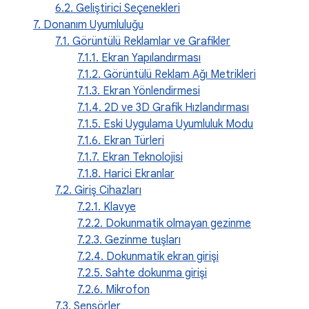
6.2. Geliştirici Seçenekleri
7. Donanım Uyumluluğu
7.1. Görüntülü Reklamlar ve Grafikler
7.1.1. Ekran Yapılandırması
7.1.2. Görüntülü Reklam Ağı Metrikleri
7.1.3. Ekran Yönlendirmesi
7.1.4. 2D ve 3D Grafik Hızlandırması
7.1.5. Eski Uygulama Uyumluluk Modu
7.1.6. Ekran Türleri
7.1.7. Ekran Teknolojisi
7.1.8. Harici Ekranlar
7.2. Giriş Cihazları
7.2.1. Klavye
7.2.2. Dokunmatik olmayan gezinme
7.2.3. Gezinme tuşları
7.2.4. Dokunmatik ekran girişi
7.2.5. Sahte dokunma girişi
7.2.6. Mikrofon
7.3. Sensörler