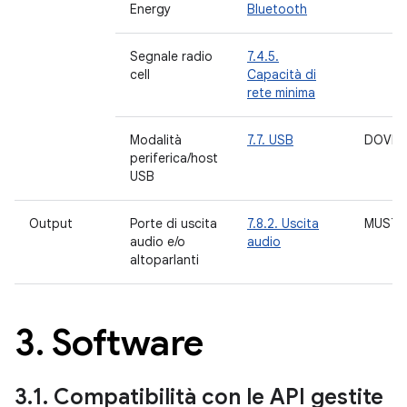
Energy
Bluetooth
Segnale radio
7.4.5.
cell
Capacità di
rete minima
Modalità
7.7. USB
DOVRE
periferica/host
USB
Output
Porte di uscita
7.8.2. Uscita
MUST
audio e/o
audio
altoparlanti
3
.
Software
3
.
1
.
Compatibilità con le API gestite