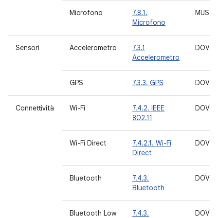
Microfono
7.8.1.
MUST
Microfono
Sensori
Accelerometro
7.3.1
DOVRE
Accelerometro
GPS
7.3.3. GPS
DOVRE
Connettività
Wi-Fi
7.4.2. IEEE
DOVRE
802.11
Wi-Fi Direct
7.4.2.1. Wi-Fi
DOVRE
Direct
Bluetooth
7.4.3.
DOVRE
Bluetooth
Bluetooth Low
7.4.3.
DOVRE