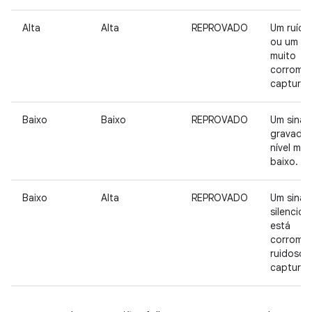
Alta
Alta
REPROVADO
Um ruído
ou um sin
muito
corrompi
capturad
Baixo
Baixo
REPROVADO
Um sinal 
gravado
nível mui
baixo.
Baixo
Alta
REPROVADO
Um sinal
silencio
está
corromp
ruidoso 
capturad