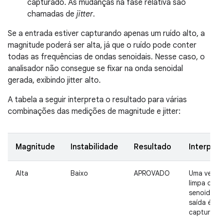
capturado. As mudanças na fase relativa são
chamadas de
jitter
.
Se a entrada estiver capturando apenas um ruído alto, a
magnitude poderá ser alta, já que o ruído pode conter
todas as frequências de ondas senoidais. Nesse caso, o
analisador não consegue se fixar na onda senoidal
gerada, exibindo jitter alto.
A tabela a seguir interpreta o resultado para várias
combinações das medições de magnitude e jitter:
Magnitude
Instabilidade
Resultado
Interpr
Alta
Baixo
APROVADO
Uma ver
limpa da
senoidal
saída é
capturad