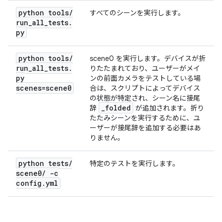
python tools
/
すべてのシーンを実行します。
run
_
all
_
tests
.
py
python tools
/
scene0 を実行します。デバイスが折
run
_
all
_
tests
.
りたたまれており、ユーザーがメイ
py
ンの前面カメラをテストしている場
scenes=scene0
合は、スクリプトによってデバイス
の状態が特定され、シーン名に接尾
_
folded
辞
が追加されます。折り
たたみシーンを実行するために、ユ
ーザーが接尾辞を追加する必要はあ
りません。
python tests
/
特定のテストを実行します。
scene0
/
-c
config
.
yml