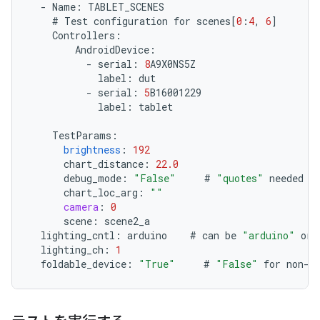
-
Name
:
TABLET_SCENES
#
Test
configuration
for
scenes
[
0
:
4
,
6
]
Controllers
:
AndroidDevice
:
-
serial
:
8
A9X0NS5Z
label
:
dut
-
serial
:
5
B16001229
label
:
tablet
TestParams
:
brightness
:
192
chart_distance
:
22.0
debug_mode
:
"False"
#
"quotes"
needed
chart_loc_arg
:
""
camera
:
0
scene
:
scene2_a
lighting_cntl
:
arduino
#
can
be
"arduino"
or
lighting_ch
:
1
foldable_device
:
"True"
#
"False"
for
non
-
f