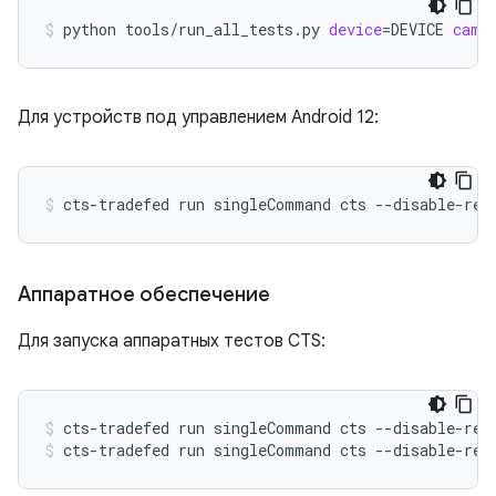
python
tools/run_all_tests.py
device
=
DEVICE
came
Для устройств под управлением Android 12:
cts-tradefed
run
singleCommand
cts
--disable-reb
Аппаратное обеспечение
Для запуска аппаратных тестов CTS:
cts-tradefed
run
singleCommand
cts
--disable-reb
cts-tradefed
run
singleCommand
cts
--disable-reb