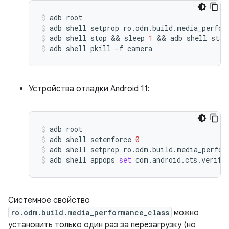
adb
root
adb
shell
setprop
ro.odm.build.media_perfor
adb
shell
stop
 && 
sleep
1
 && 
adb
shell
star
adb
shell
pkill
-f
camera
Устройства отладки Android 11:
adb
root
adb
shell
setenforce
0
adb
shell
setprop
ro.odm.build.media_perfor
adb
shell
appops
set
com.android.cts.verifi
Системное свойство
ro.odm.build.media_performance_class
можно
установить только один раз за перезагрузку (но