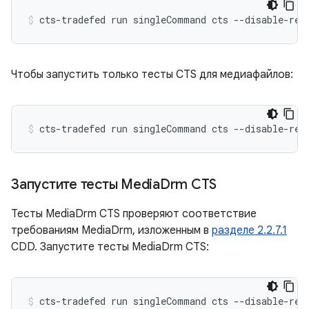
cts-tradefed
run
singleCommand
cts
--disable-reb
Чтобы запустить только тесты CTS для медиафайлов:
cts-tradefed
run
singleCommand
cts
--disable-reb
Запустите тесты Media
Drm CTS
Тесты MediaDrm CTS проверяют соответствие
требованиям MediaDrm, изложенным в
разделе 2.2.7.1
CDD. Запустите тесты MediaDrm CTS:
cts-tradefed
run
singleCommand
cts
--disable-reb