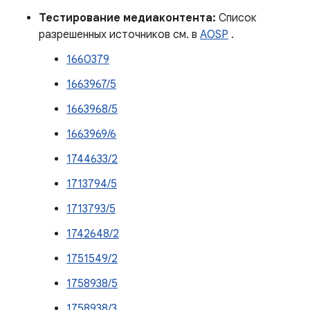
Тестирование медиаконтента:
Список
разрешенных источников см. в
AOSP
.
1660379
1663967/5
1663968/5
1663969/6
1744633/2
1713794/5
1713793/5
1742648/2
1751549/2
1758938/5
1758938/3