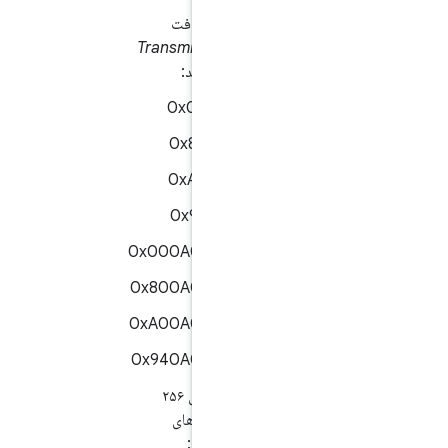
اپلت نباید هنگام دریافت
APDU های زیر در
Transmit
هیچ داده‌ای را برگرداند:
0x00060000
0x80060000
0xA0060000
0x94060000
0x000A000001AA
0x800A000001AA
0xA00A000001AA
0x940A000001AA
این اپلت باید داده‌های ۲۵۶
بایتی را برای APDUهای
فرستنده
زیر برگرداند: