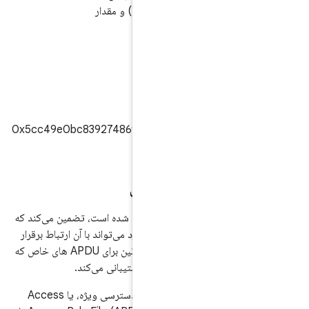
رمزگذاری پایه (BER) و مقدار
طول برچسب (TLV)
قالب‌بندی شده باشد.
Cts
Oma
0x5cc49e0bc83927486fbb3a17ed37276
نترل دسترسی
 عنصر امن پیکربندی شده است، تضمین می‌کند که
یک اپلت دسترسی دارد می‌تواند با آن ارتباط برقرار
کند. علاوه بر این، اندروید از پیکربندی قوانین برای APDU های خاص که
برای قبولی در این تست‌ها، قوانین کنترل دسترسی ویژه، یا Access