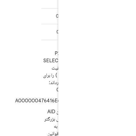
۳۲۷۶۷
0x9000
0x00C27FFF00
۲۰۴۸
0x9000
0x00CF080000
۲۰۴۸
0x9000
0x94C2080000
این اپلت باید مقدار P2
دریافتی در دستور SELECT
+ کلمه وضعیت موفقیت
(یعنی
0x009000
) را برای
APDU داده شده برگرداند:
0x00F4000000
A000000476416E64726F6964435
در صورت انتخاب، این AID
باید یک پاسخ انتخابی بزرگتر
از ۲ بایت برگرداند که به
درستی با استفاده از قوانین