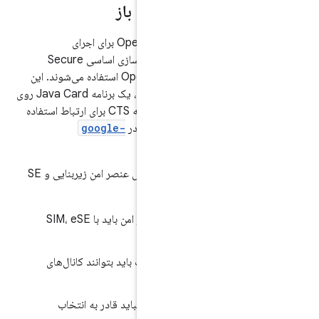
باز
موارد آزمایشی Open Mobile API (OMAPI) برای اجرای
دستورالعمل‌های API و تأیید تطابق پیاده‌سازی اساسی Secure
Elements با مشخصات Open Mobile API استفاده می‌شوند. این
موارد آزمایشی نیاز به نصب یک اپلت ویژه، یک برنامه Java Card روی
Secure Element، دارند که توسط برنامه CTS برای ارتباط استفاده
ز اپلت نمونه موجود در
google-
فاده کنید.
برای قبولی در آزمون‌های OMAPI، سرویس عنصر امن زیربنایی و SE
ارد زیر باشند:
نام همه دستگاه‌های خواننده عناصر امن باید با SIM، eSE
ننده بدون سیم‌کارت باید بتوانند کانال‌های
.
CtsOmapiTest
نباید قادر به انتخاب