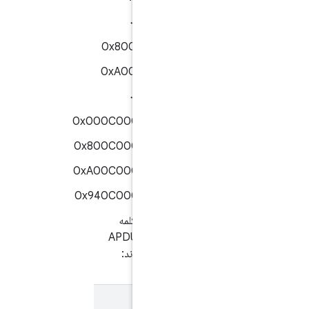
۰x۰۰۰۸۰۰۰۰۰۰
0x8008000000
0xA008000000
۰x۹۴۰۸۰۰۰۰۰۰
0x000C000001AA00
0x800C000001AA00
0xA00C000001AA00
0x940C000001AA00
اپلت باید پاسخ‌های کلمه
وضعیت زیر را برای APDU
ارسال
مربوطه برگرداند:
کلمه