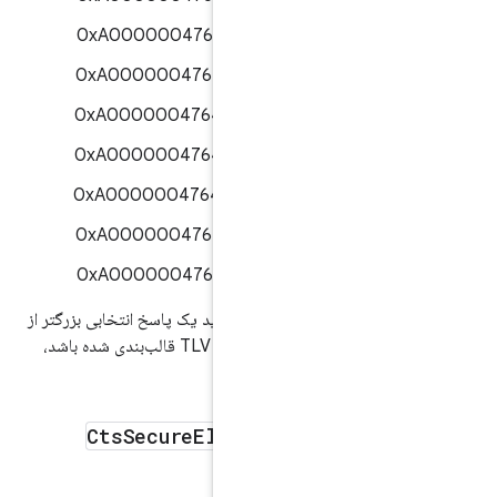
0xA000000476416E64726F696
0xA000000476416E64726F696
0xA000000476416E64726F696
0xA000000476416E64726F696
0xA000000476416E64726F696
0xA000000476416E64726F696
0xA000000476416E64726F696
در صورت انتخاب، هر یک از این AIDها باید یک پاسخ انتخابی بزرگتر از
۲ بایت که به درستی با استفاده از BER و TLV قالب‌بندی شده باشد،
Cts
Secure
Element
Access