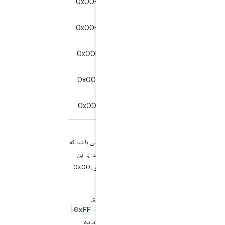
0x00F30C0C01AA00
0x6280
بله*
0x00F30D0C01AA00
0x6284
بله*
0x00F30E0C01AA00
0x6286
بله*
0x00F30F0C01AA00
0x6300
بله*
0x00F3100C01AA00
0x6381
بله*
*پاسخ باید حاوی داده‌هایی باشد که
مشابه APDU ورودی باشد، با این
تفاوت که بایت اول به جای 0x00،
0x01 است.
این اپلت باید پاسخ‌های
قطعه‌بندی‌شده‌ای را با
0xFF
به عنوان آخرین بایت داده