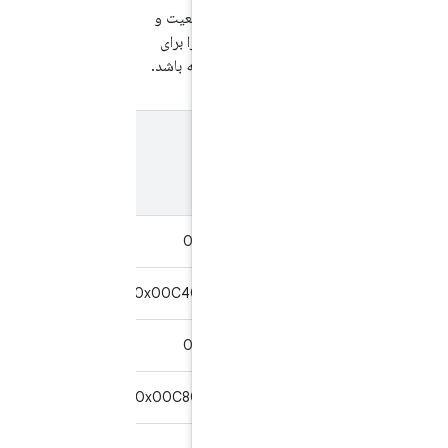
برگرداند و کلمات وضعیت و
طول پاسخ مربوطه را برای
APDUهای زیر داشته باشد.
طول
کلمه
ای پی دی یو
پاسخ
وضعیت
(بایت)
۲۰۴۸
0x9000
0x00C2080000
۲۰۴۸
0x9000
0x00C4080002123400
۲۰۴۸
0x9000
0x00C6080000
۲۰۴۸
0x9000
0x00C8080002123400