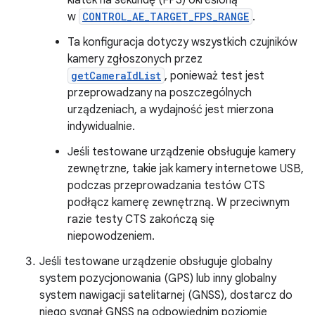
klatek na sekundę (FPS) określoną
w
CONTROL_AE_TARGET_FPS_RANGE
.
Ta konfiguracja dotyczy wszystkich czujników
kamery zgłoszonych przez
getCameraIdList
, ponieważ test jest
przeprowadzany na poszczególnych
urządzeniach, a wydajność jest mierzona
indywidualnie.
Jeśli testowane urządzenie obsługuje kamery
zewnętrzne, takie jak kamery internetowe USB,
podczas przeprowadzania testów CTS
podłącz kamerę zewnętrzną. W przeciwnym
razie testy CTS zakończą się
niepowodzeniem.
Jeśli testowane urządzenie obsługuje globalny
system pozycjonowania (GPS) lub inny globalny
system nawigacji satelitarnej (GNSS), dostarcz do
niego sygnał GNSS na odpowiednim poziomie