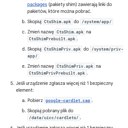
packages
(pakiety shim) zawierają linki do
pakietów, które można pobrać.
Skopiuj
CtsShim.apk
do
/system/app/
Zmień nazwę
CtsShim.apk
na
CtsShimPrebuilt.apk
.
Skopiuj
CtsShimPriv.apk
do
/system/priv-
app/
Zmień nazwę
CtsShimPriv.apk
na
CtsShimPrivPrebuilt.apk
.
Jeśli urządzenie zgłasza więcej niż 1 bezpieczny
element:
Pobierz
google-cardlet.cap
.
Skopiuj pobrany plik do
/data/uicc/cardlets/
.