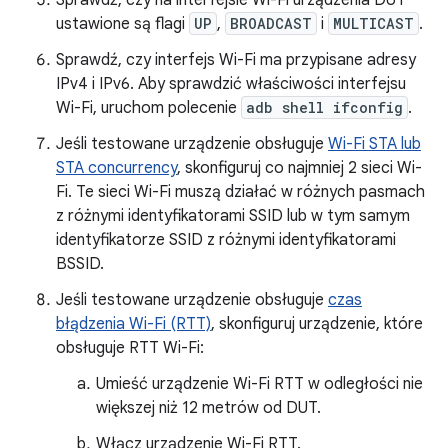
Sprawdź, czy na interfejsie Wi-Fi urządzenia DUT
ustawione są flagi
UP
,
BROADCAST
i
MULTICAST
.
Sprawdź, czy interfejs Wi-Fi ma przypisane adresy
IPv4 i IPv6. Aby sprawdzić właściwości interfejsu
Wi-Fi, uruchom polecenie
adb shell ifconfig
.
Jeśli testowane urządzenie obsługuje
Wi-Fi STA lub
STA concurrency
, skonfiguruj co najmniej 2 sieci Wi-
Fi. Te sieci Wi-Fi muszą działać w różnych pasmach
z różnymi identyfikatorami SSID lub w tym samym
identyfikatorze SSID z różnymi identyfikatorami
BSSID.
Jeśli testowane urządzenie obsługuje
czas
błądzenia Wi-Fi (RTT)
, skonfiguruj urządzenie, które
obsługuje RTT Wi-Fi:
Umieść urządzenie Wi-Fi RTT w odległości nie
większej niż 12 metrów od DUT.
Włącz urządzenie Wi-Fi RTT.