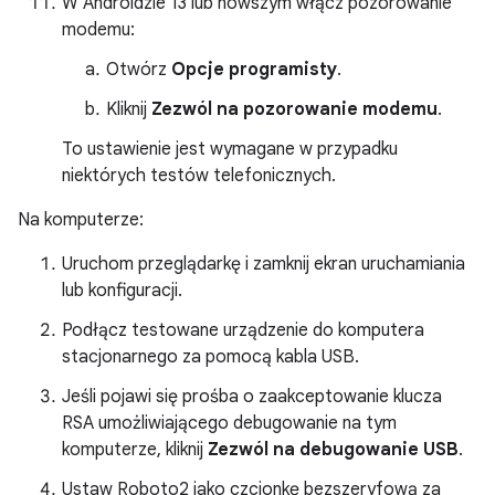
W Androidzie 13 lub nowszym włącz pozorowanie
modemu:
Otwórz
Opcje programisty
.
Kliknij
Zezwól na pozorowanie modemu
.
To ustawienie jest wymagane w przypadku
niektórych testów telefonicznych.
Na komputerze:
Uruchom przeglądarkę i zamknij ekran uruchamiania
lub konfiguracji.
Podłącz testowane urządzenie do komputera
stacjonarnego za pomocą kabla USB.
Jeśli pojawi się prośba o zaakceptowanie klucza
RSA umożliwiającego debugowanie na tym
komputerze, kliknij
Zezwól na debugowanie USB
.
Ustaw Roboto2 jako czcionkę bezszeryfową za