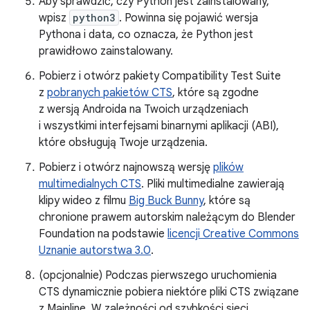
Aby sprawdzić, czy Python jest zainstalowany,
wpisz
python3
. Powinna się pojawić wersja
Pythona i data, co oznacza, że Python jest
prawidłowo zainstalowany.
Pobierz i otwórz pakiety Compatibility Test Suite
z
pobranych pakietów CTS
, które są zgodne
z wersją Androida na Twoich urządzeniach
i wszystkimi interfejsami binarnymi aplikacji (ABI),
które obsługują Twoje urządzenia.
Pobierz i otwórz najnowszą wersję
plików
multimedialnych CTS
. Pliki multimedialne zawierają
klipy wideo z filmu
Big Buck Bunny
, które są
chronione prawem autorskim należącym do Blender
Foundation na podstawie
licencji Creative Commons
Uznanie autorstwa 3.0
.
(opcjonalnie) Podczas pierwszego uruchomienia
CTS dynamicznie pobiera niektóre pliki CTS związane
z Mainline. W zależności od szybkości sieci