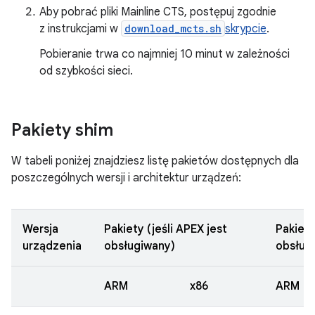
Aby pobrać pliki Mainline CTS, postępuj zgodnie
z instrukcjami w
download_mcts.sh
skrypcie
.
Pobieranie trwa co najmniej 10 minut w zależności
od szybkości sieci.
Pakiety shim
W tabeli poniżej znajdziesz listę pakietów dostępnych dla
poszczególnych wersji i architektur urządzeń:
Wersja
Pakiety (jeśli APEX jest
Pakiety
urządzenia
obsługiwany)
obsług
ARM
x86
ARM