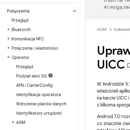
treści na T
AI mogą zaw
Połączenia
Przegląd
Bluetooth
AOSP
Dokumen
Komunikacja NFC
Upraw
Połączenia i wiadomości
Operator
UICC
Przegląd
Podział sieci 5G
W Androidzie 5
APN i Carrier
Config
właścicieli apl
Identyfikacja operatora
na karcie UICC 
Wdrożenie planów danych
z kilkoma specja
Identyfikatory urządzeń
Android 7.0 roz
e
SIM
co znacznie zwi