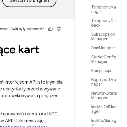
TelephonyMa
nager
TelephonyCall
back
 wskazówki były pomocne?
Subscription
Manager
ące kart
SmsManager
CarrierConfig
Manager
Kompilacja
BugreportMa
 interfejsom API istotnym dla
nager
tuje certyfikaty przechowywane
NetworkStats
tami do wykonywania połączeń
Manager
ImsMmTelMan
ager
guł uprawnień operatora UICC,
sów API. Dokumentację
ImsRcsManag
er