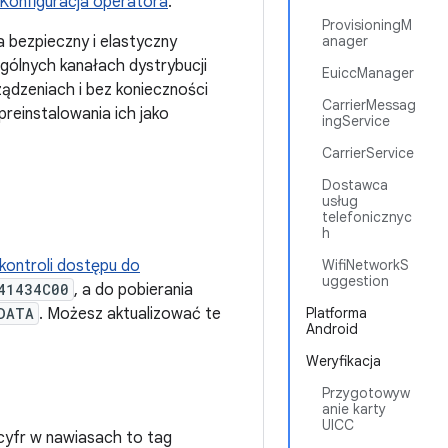
Konfiguracja operatora
.
ProvisioningM
 bezpieczny i elastyczny
anager
gólnych kanałach dystrybucji
EuiccManager
ządzeniach i bez konieczności
CarrierMessag
preinstalowania ich jako
ingService
CarrierService
Dostawca
usług
telefonicznyc
h
kontroli dostępu do
WifiNetworkS
uggestion
41434C00
, a do pobierania
DATA
. Możesz aktualizować te
Platforma
Android
Weryfikacja
Przygotowyw
anie karty
UICC
 cyfr w nawiasach to tag