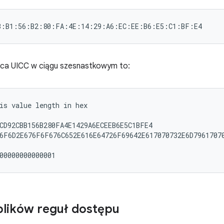
ca UICC w ciągu szesnastkowym to:
is value length in hex

CD92CBB156B280FA4E1429A6ECEEB6E5C1BFE4

6F6D2E676F6F676C652E616E64726F69642E617070732E6D79617070
lików reguł dostępu