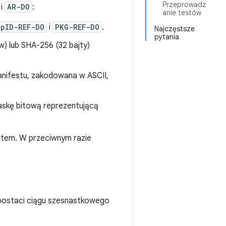
Przeprowadz
i
AR-DO
:
anie testów
ppID-REF-DO
i
PKG-REF-DO
.
Najczęstsze
pytania
) lub SHA-256 (32 bajty)
manifestu, zakodowana w ASCII,
maskę bitową reprezentującą
katem. W przeciwnym razie
 postaci ciągu szesnastkowego