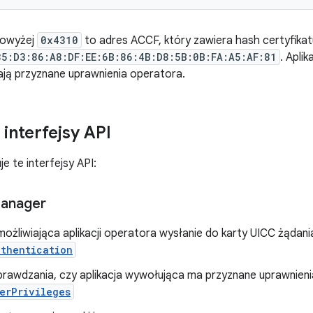
powyżej
0x4310
to adres ACCF, który zawiera hash certyfikat
85:D3:86:A8:DF:EE:6B:86:4B:D8:5B:0B:FA:A5:AF:81
. Apli
ją przyznane uprawnienia operatora.
interfejsy API
e te interfejsy API:
anager
ożliwiająca aplikacji operatora wysłanie do karty UICC żądan
uthentication
rawdzania, czy aplikacja wywołująca ma przyznane uprawnieni
erPrivileges