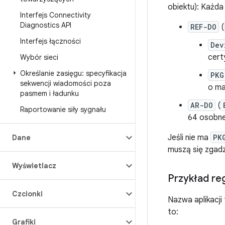
obiektu): Każda
Interfejs Connectivity
Diagnostics API
REF-DO
(
Interfejs łączności
Dev
cert
Wybór sieci
Określanie zasięgu: specyfikacja
PKG
sekwencji wiadomości poza
o ma
pasmem i ładunku
AR-DO
(
Raportowanie siły sygnału
64 osobne
Jeśli nie ma
PK
Dane
muszą się zgadz
Wyświetlacz
Przykład re
Czcionki
Nazwa aplikacji
to:
Grafiki