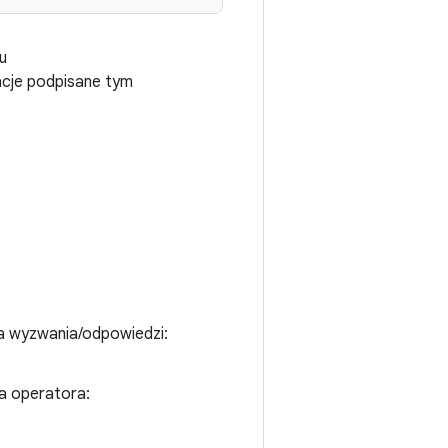
u
kacje podpisane tym
ia wyzwania/odpowiedzi:
a operatora: