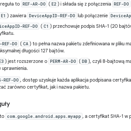
 reguła to
REF-AR-DO
(
E2
) i składa się z połączenia
REF-DO
E1
) zawiera
DeviceAppID-REF-DO
lub połączenie
DeviceA
iceAppID-REF-DO
(
C1
) przechowuje podpis SHA-1 (20 bajtów
yfikatu.
-REF-DO
(
CA
) to pełna nazwa pakietu zdefiniowana w pliku 
ksymalnej długości 127 bajtów.
E3
) jest rozszerzone o
PERM-AR-DO
(
DB
), czyli 8-bajtową 
 uprawnienia.
G-REF-DO
, dostęp uzyskuje każda aplikacja podpisana certyfi
ać zarówno certyfikat, jak i nazwa pakietu.
guły
 to
com.google.android.apps.myapp
, a certyfikat SHA-1 w