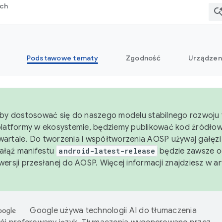
rch
Podstawowe tematy
Zgodność
Urządzen
aby dostosować się do naszego modelu stabilnego rozwoju 
platformy w ekosystemie, będziemy publikować kod źródło
artale. Do tworzenia i współtworzenia AOSP używaj gałęz
Gałąź manifestu
android-latest-release
będzie zawsze o
wersji przesłanej do AOSP. Więcej informacji znajdziesz w a
Google używa technologii AI do tłumaczenia