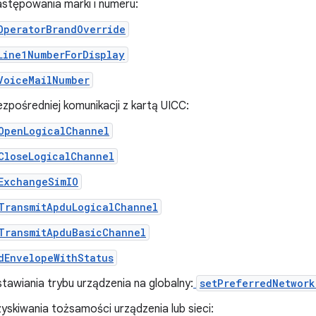
stępowania marki i numeru:
OperatorBrandOverride
Line1NumberForDisplay
VoiceMailNumber
zpośredniej komunikacji z kartą UICC:
OpenLogicalChannel
CloseLogicalChannel
ExchangeSimIO
TransmitApduLogicalChannel
TransmitApduBasicChannel
dEnvelopeWithStatus
tawiania trybu urządzenia na globalny:
setPreferredNetwor
skiwania tożsamości urządzenia lub sieci: