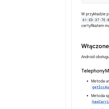
W przykładzie 
61:ED:37:7E:
certyfikatem ma
Włączone 
Android obsługuj
Telephony
M
Metoda um
getIccA
Metoda sp
hasCarri