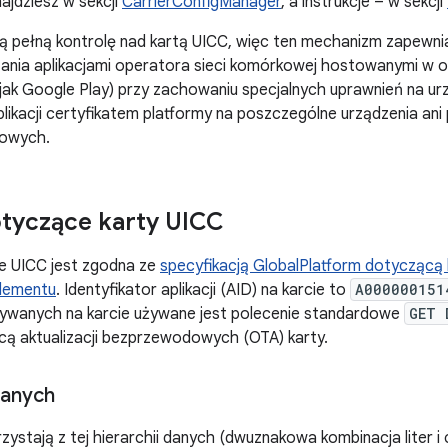
najdziesz w sekcji
CarrierConfigManager
, a instrukcje – w sekcji
 pełną kontrolę nad kartą UICC, więc ten mechanizm zapewnia
ania aplikacjami operatora sieci komórkowej hostowanymi w o
ch jak Google Play) przy zachowaniu specjalnych uprawnień na ur
likacji certyfikatem platformy na poszczególne urządzenia ani 
mowych.
tyczące karty UICC
ie UICC jest zgodna ze
specyfikacją GlobalPlatform dotyczącą 
lementu
. Identyfikator aplikacji (AID) na karcie to
A000000151
ywanych na karcie używane jest polecenie standardowe
GET 
cą aktualizacji bezprzewodowych (OTA) karty.
danych
zystają z tej hierarchii danych (dwuznakowa kombinacja liter i