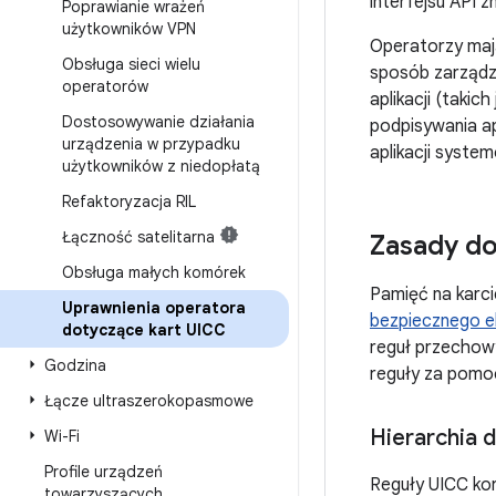
interfejsu API z
Poprawianie wrażeń
użytkowników VPN
Operatorzy mają
Obsługa sieci wielu
sposób zarządz
operatorów
aplikacji (taki
Dostosowywanie działania
podpisywania ap
urządzenia w przypadku
aplikacji syste
użytkowników z niedopłatą
Refaktoryzacja RIL
Łączność satelitarna
Zasady do
Obsługa małych komórek
Pamięć na karc
Uprawnienia operatora
bezpiecznego e
dotyczące kart UICC
reguł przechow
Godzina
reguły za pomo
Łącze ultraszerokopasmowe
Hierarchia 
Wi-Fi
Profile urządzeń
Reguły UICC kor
towarzyszących