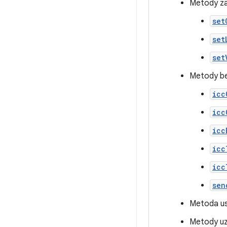
Metody za
set
set
set
Metody be
icc
icc
icc
icc
icc
sen
Metoda us
Metody uzy