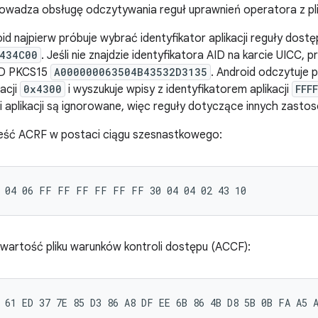
owadza obsługę odczytywania reguł uprawnień operatora z pli
id najpierw próbuje wybrać identyfikator aplikacji reguły dost
434C00
. Jeśli nie znajdzie identyfikatora AID na karcie UICC, 
AID PKCS15
A000000063504B43532D3135
. Android odczytuje p
acji
0x4300
i wyszukuje wpisy z identyfikatorem aplikacji
FFFF
i aplikacji są ignorowane, więc reguły dotyczące innych zast
eść ACRF w postaci ciągu szesnastkowego:
wartość pliku warunków kontroli dostępu (ACCF):