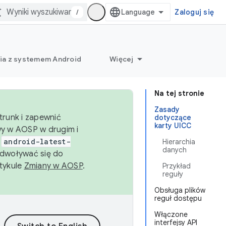
/
Zaloguj się
ia z systemem Android
Więcej
Na tej stronie
Zasady
trunk i zapewnić
dotyczące
karty UICC
wy w AOSP w drugim i
i
android-latest-
Hierarchia
danych
dwoływać się do
rtykule
Zmiany w AOSP
.
Przykład
reguły
Obsługa plików
reguł dostępu
Włączone
interfejsy API