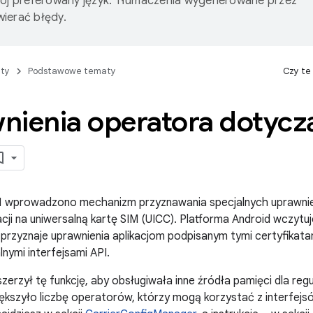
wój preferowany język. Tłumaczenia wygenerowane przez
ierać błędy.
ty
Podstawowe tematy
Czy te
nienia operatora dotycz
.1 wprowadzono mechanizm przyznawania specjalnych uprawnień
ikacji na uniwersalną kartę SIM (UICC). Platforma Android wczy
i przyznaje uprawnienia aplikacjom podpisanym tymi certyfika
lnymi interfejsami API.
szerzył tę funkcję, aby obsługiwała inne źródła pamięci dla re
ększyło liczbę operatorów, którzy mogą korzystać z interfej