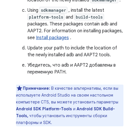
location of the newly installed
.
Using
sdkmanager
, install the latest
platform-tools
and
build-tools
packages. These packages contain adb and
AAPT2. For information on installing packages,
see
Install packages
.
Update your path to include the location of
the newly installed adb and AAPT2 tools.
Убедитесь, что adb и AAPT2 добавлены в
переменную PATH.
Примечание:
В качестве альтернативы, если вы
используете Android Studio на своем настольном
компьютере CTS, вы можете установить параметры
Android SDK Platform-Tools
и
Android SDK Build-
Tools,
чтобы установить инструменты сборки
платформы и SDK.