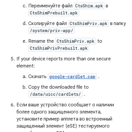
Переименуйте файл
CtsShim.apk
в
CtsShimPrebuilt.apk
Скопируйте файл
CtsShimPriv.apk
в папку
/system/priv-app/
Rename the
CtsShimPriv.apk
to
CtsShimPrivPrebuilt.apk
If your device reports more than one secure
element:
Скачать
google-cardlet.cap
.
Copy the downloaded file to
/data/uicc/cardlets/
.
Если ваше устройство сообщает о наличии
более одного защищенного элемента,
установите пример апплета во встроенный
защищенный элемент (eSE) тестируемого