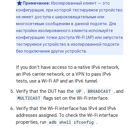
Примечание:
Изолированный клиент — это
конфигурация, при которой тестируемое устройство
не имеет доступа к широковещательным или
многосетевым сообщениям в данной подсети. Для
настройки изолированного клиента используйте
конфигурацию точки доступа Wi-Fi (AP) или запустите
тестируемое устройство в изолированной подсети
без подключения других устройств.
If you don't have access to a native IPv6 network,
an IPv6 carrier network, or a VPN to pass IPv6
tests, use a Wi-Fi AP and an IPv6 tunnel.
Verify that the DUT has the
UP
,
BROADCAST
, and
MULTICAST
flags set on the Wi-Fi interface.
Verify that the Wi-Fi interface has IPv4 and IPv6
addresses assigned. To check the Wi-Fi interface
properties, run
adb shell ifconfig
.