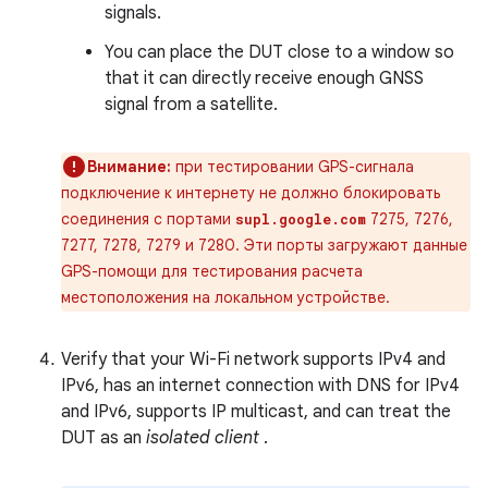
signals.
You can place the DUT close to a window so
that it can directly receive enough GNSS
signal from a satellite.
Внимание:
при тестировании GPS-сигнала
подключение к интернету не должно блокировать
соединения с портами
7275, 7276,
supl.google.com
7277, 7278, 7279 и 7280. Эти порты загружают данные
GPS-помощи для тестирования расчета
местоположения на локальном устройстве.
Verify that your Wi-Fi network supports IPv4 and
IPv6, has an internet connection with DNS for IPv4
and IPv6, supports IP multicast, and can treat the
DUT as an
isolated client
.