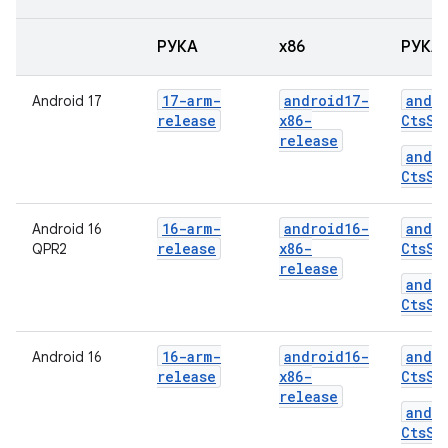
РУКА
x86
РУКА
17-arm-
android17-
andr
Android 17
release
x86-
CtsSh
release
andr
CtsSh
16-arm-
android16-
andr
Android 16
release
x86-
CtsSh
QPR2
release
andr
CtsSh
16-arm-
android16-
andr
Android 16
release
x86-
CtsSh
release
andr
CtsSh