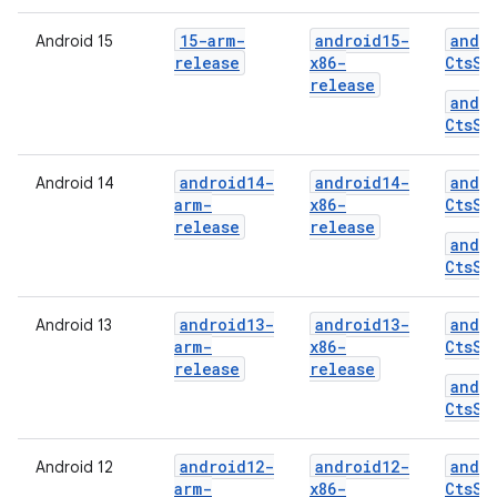
15-arm-
android15-
andr
Android 15
release
x86-
CtsSh
release
andr
CtsSh
android14-
android14-
andr
Android 14
arm-
x86-
CtsSh
release
release
andr
CtsSh
android13-
android13-
andr
Android 13
arm-
x86-
CtsSh
release
release
andr
CtsSh
android12-
android12-
andr
Android 12
arm-
x86-
CtsSh