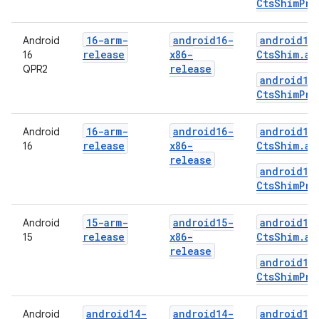
CtsShimPri
16-arm-
android16-
android16
Android
release
x86-
CtsShim.ap
16
release
QPR2
android16
CtsShimPri
16-arm-
android16-
android16
Android
release
x86-
CtsShim.ap
16
release
android16
CtsShimPri
15-arm-
android15-
android15
Android
release
x86-
CtsShim.ap
15
release
android15
CtsShimPri
android14-
android14-
android14
Android