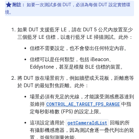
附註：
如要一次測試多個 DUT，必須為每個 DUT 設定實體環
境。
如果 DUT 支援藍牙 LE，請在 DUT 5 公尺內放置至少
三個藍牙 LE 信標，以進行藍牙 LE 掃描測試。此外：
信標不需要設定，也不會發出任何特定內容。
信標可以是任何類型，包括 iBeacon、
Eddystone，甚至是模擬 BLE 信標的裝置。
將 DUT 放在場景前方，例如牆壁或天花板，距離應等
於 DUT 的最短對焦距離。此外：
場景必須有充足的光線，才能讓受測感應器達到
並維持
CONTROL_AE_TARGET_FPS_RANGE
中指
定每秒影格數 (FPS) 的設定上限。
這項設定適用於
getCameraIdList
回報的所
有攝影機感應器，因為測試會逐一疊代列出的裝
置，並個別測量效能。