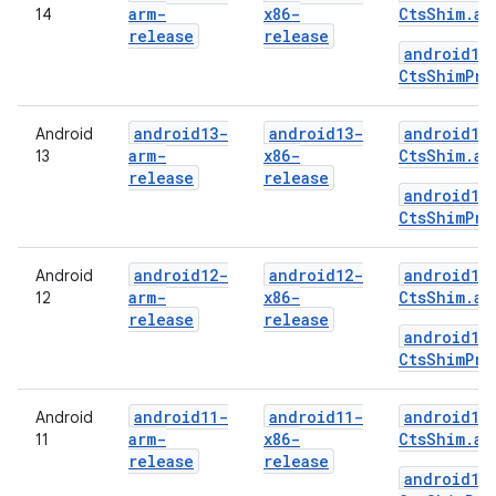
arm-
x86-
CtsShim.ap
14
release
release
android14
CtsShimPri
android13-
android13-
android13
Android
arm-
x86-
CtsShim.ap
13
release
release
android13
CtsShimPri
android12-
android12-
android12
Android
arm-
x86-
CtsShim.ap
12
release
release
android12
CtsShimPri
android11-
android11-
android11
Android
arm-
x86-
CtsShim.ap
11
release
release
android11