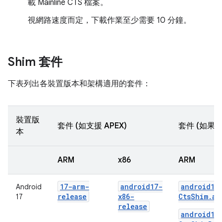
載 Mainline CTS 檔案。
視網路速度而定，下載作業至少需要 10 分鐘。
Shim 套件
下表列出各裝置版本和架構適用的套件：
裝置版
套件 (如支援 APEX)
套件 (如果系
本
ARM
x86
ARM
17-arm-
android17-
android17
Android
release
x86-
CtsShim.ap
17
release
android17