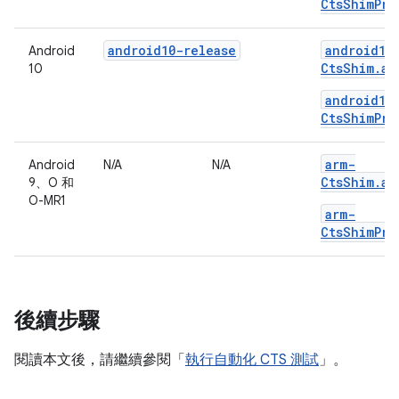
CtsShimPri
android10-release
android10
Android
CtsShim.ap
10
android10
CtsShimPri
arm-
Android
N/A
N/A
CtsShim.ap
9、O 和
O-MR1
arm-
CtsShimPri
後續步驟
閱讀本文後，請繼續參閱「
執行自動化 CTS 測試
」。