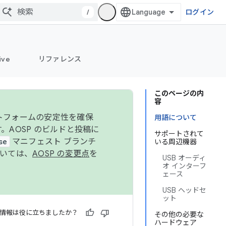
/
ログイン
ive
リファレンス
このページの内
容
ットフォームの安定性を確保
用語について
す。AOSP のビルドと投稿に
サポートされて
se
マニフェスト ブランチ
いる周辺機器
ついては、
AOSP の変更点
を
USB オーディ
オ インターフ
ェース
USB ヘッドセ
ット
情報は役に立ちましたか？
その他の必要な
ハードウェア