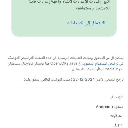
اتّبِع
إرشادات الإعدادات
لإنشاء واجهة إعدادات قابلة
للاستخدام ومتوافقة.
الانتقال إلى الإعدادات
يخضع كل من المحتوى وعيّنات التعليمات البرمجية في هذه الصفحة للتراخيص الموضحّة
في
ترخيص استخدام المحتوى
. إنّ Java وOpenJDK هما علامتان تجاريتان مسجَّلتان
لشركة Oracle و/أو الشركات التابعة لها.
تاريخ التعديل الأخير: 2024-12-22 (حسب التوقيت العالمي المتفَّق عليه)
الإصدار
مستودع Android
المتطلّبات
التنزيل