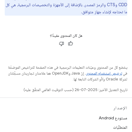
CDD وCTS والرمز المصدر، بالإضافة إلى الأجهزة والتخصيصات البرمجية، هي كل
ما تحتاجه لإنشاء جهاز متوافق.
هل كان المحتوى مفيدًا؟
يخضع كل من المحتوى وعيّنات التعليمات البرمجية في هذه الصفحة للتراخيص الموضحّة
في
ترخيص استخدام المحتوى
. إنّ Java وOpenJDK هما علامتان تجاريتان مسجَّلتان
لشركة Oracle و/أو الشركات التابعة لها.
تاريخ التعديل الأخير: 2025-07-26 (حسب التوقيت العالمي المتفَّق عليه)
الإصدار
مستودع Android
المتطلّبات