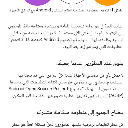
الشكل 1:
تزدهر المنظومة المتكاملة لنظام التشغيل Android مع توافق الأجهزة
الهاتف الجوّال هو بوابة شخصية للغاية ومستمرة ومتاحة دائمًا للوصول
إلى الإنترنت. لم نقابل حتى الآن مستخدمًا لا يريد تخصيصه من خلال
توسيع وظائفه. لهذا السبب، تم تصميم Android كمنصة فعّالة لتشغيل
التطبيقات التي يتم شراؤها بعد البيع.
يفوق عدد المطوّرين عددنا جميعًا
.
لا يمكن لأيّ من مصنعي الأجهزة كتابة كلّ البرامج التي قد يحتاجها
المستخدم. نحتاج إلى مطوّرين خارجيين لكتابة التطبيقات التي يريدها
المستخدمون، لذا يهدف "مشروع Android Open Source Project
(AOSP)" إلى تسهيل تطوير التطبيقات وجعلها مفتوحة قدر الإمكان.
يحتاج الجميع إلى منظومة متكاملة مشتركة
كل سطر تعليمات برمجية يكتبها المطوّرون لحلّ مشكلة خطأ هو سطر