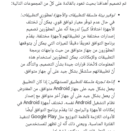
تم تصميم أهدافنا بحيث تعود بالفائدة على كلّ من المجموعات التالية:
توفير بيئة متّسقة للتطبيقات والأجهزة لمطوّري التطبيقات:
في حال عدم توفّر معيار توافق قوي، يمكن أن تختلف
الأجهزة اختلافًا كبيرًا لدرجة أنّه على المطوّرين تصميم
إصدارات مختلفة من تطبيقاتهم لأجهزة مختلفة. يقدّم
برنامج التوافق تعريفًا دقيقًا للميزات التي يمكن أن يتوقعها
المطوّرون من جهاز متوافق من حيث واجهات برمجة
التطبيقات والإمكانات. يمكن للمطوّرين استخدام هذه
المعلومات لاتّخاذ قرارات جيدة بشأن التصميم، والتأكّد من
أنّ تطبيقاتهم ستُشغّل بشكل جيد على أي جهاز متوافق.
إتاحة تجربة متّسقة للتطبيق للمستهلكين:
إذا كان التطبيق
يعمل بشكل جيد على جهاز Android متوافق، من المفترض
أن يعمل بشكل جيد على أي جهاز آخر متوافق مع إصدار
نظام التشغيل Android نفسه. تختلف أجهزة Android في
إمكانات الأجهزة والبرامج، لذا يقدّم برنامج التوافق أيضًا
الأدوات اللازمة لأنظمة التوزيع مثل Google Play لتنفيذ
الفلترة المناسبة. ويعني ذلك أنّه لن تظهر للمستخدمين
سوى التطبيقات التي يمكنهم تشغيلها.