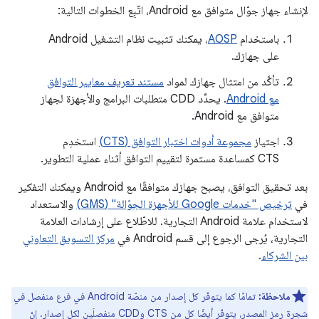
لإنشاء جهاز جوّال متوافق مع Android، اتّبِع الخطوات التالية:
باستخدام
AOSP
، يمكنك تثبيت نظام التشغيل Android
على جهازك.
تأكَّد من امتثال جهازك لمواد
مستند تعريف معايير التوافق
مع Android
. يحدِّد CDD متطلبات البرامج والأجهزة لجهاز
متوافق مع Android.
اجتياز
مجموعة أدوات اختبار التوافق (CTS)
استخدِم
CTS كمساعدة مستمرة لتقييم التوافق أثناء عملية التطوير.
بعد تحقيق التوافق، يصبح جهازك متوافقًا مع Android ويمكنك التفكير
في
ترخيص "خدمات Google للأجهزة الجوّالة" (GMS)
والاستعداد
لاستخدام علامة Android التجارية. للاطّلاع على إرشادات العلامة
التجارية، يُرجى الرجوع إلى قسم Android في
مركز التسويق التعاوني
بين الشركاء
.
ملاحظة:
تمامًا كما يتوفّر كل إصدار من منصّة Android في فرع منفصل في
شجرة رمز المصدر، يتوفّر أيضًا كل من CTS وCDD منفصلَين لكل إصدار. إنّ