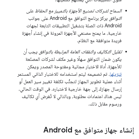
السماح لشركات تصنيع الأجهزة بالتمييز مع الحفاظ على
التوافق
يركز برنامج التوافق مع Android على جوانب
Android ذات الصلة بتشغيل التطبيقات التابعة لجهات
خارجية، ما يمنح مصنعي الأجهزة المرونة في إنشاء أجهزة
فريدة متوافقة مع النظام.
تقليل التكاليف والنفقات العامة المرتبطة بالتوافق
يجب أن
يكون ضمان التوافق سهلًا وغير مكلف لشركات المصنّعة
للأجهزة. أداة الاختبار مجانية ومفتوحة المصدر ويمكن
تنزيلها
. تم تصميمه ليتم استخدامه للاختبار الذاتي المستمر
أثناء عملية تطوير الجهاز لتجنُّب تكلفة تغيير سير العمل أو
إرسال جهازك إلى جهة خارجية لاختباره. في الوقت الحالي،
ليس هناك اعتمادات مطلوبة، وبالتالي لا تُفرض أي تكاليف
ورسوم مقابل ذلك.
إنشاء جهاز متوافق مع Android