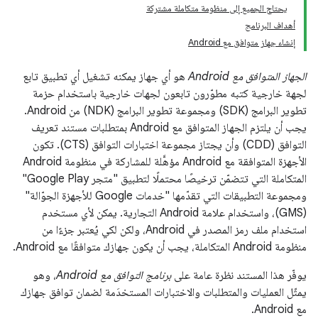
يحتاج الجميع إلى منظومة متكاملة مشتركة
أهداف البرنامج
إنشاء جهاز متوافق مع Android
الجهاز المتوافق مع Android
هو أي جهاز يمكنه تشغيل أي تطبيق تابع
لجهة خارجية كتبه مطوّرون تابعون لجهات خارجية باستخدام حزمة
تطوير البرامج (SDK) ومجموعة تطوير البرامج (NDK) من Android.
يجب أن يلتزم الجهاز المتوافق مع Android بمتطلبات مستند تعريف
التوافق (CDD) وأن يجتاز مجموعة اختبارات التوافق (CTS). تكون
الأجهزة المتوافقة مع Android مؤهَّلة للمشاركة في منظومة Android
المتكاملة التي تتضمّن ترخيصًا محتملًا لتطبيق "متجر Google Play"
ومجموعة التطبيقات التي تقدّمها "خدمات Google للأجهزة الجوّالة"
(GMS)، واستخدام علامة Android التجارية. يمكن لأي مستخدم
استخدام ملف رمز المصدر في Android، ولكن لكي يُعتبر جزءًا من
منظومة Android المتكاملة، يجب أن يكون جهازك متوافقًا مع Android.
يوفّر هذا المستند نظرة عامة على
برنامج التوافق مع Android
، وهو
يمثّل العمليات والمتطلبات والاختبارات المستخدَمة لضمان توافق جهازك
مع Android.