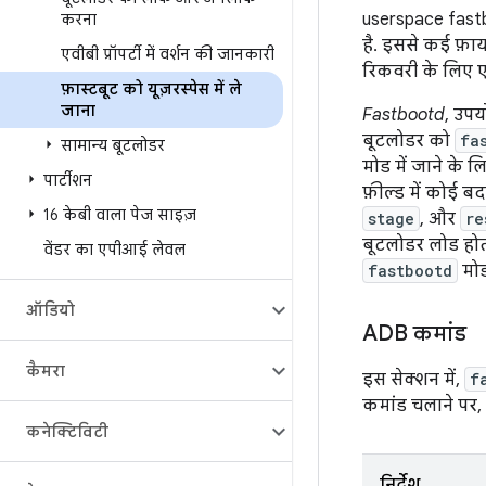
userspace fastbo
करना
है. इससे कई फ़ा
एवीबी प्रॉपर्टी में वर्शन की जानकारी
रिकवरी के लिए ए
फ़ास्टबूट को यूज़रस्पेस में ले
जाना
Fastbootd
, उपय
बूटलोडर को
fa
सामान्य बूटलोडर
मोड में जाने के 
पार्टीशन
फ़ील्ड में कोई ब
16 केबी वाला पेज साइज़
stage
, और
re
बूटलोडर लोड होता
वेंडर का एपीआई लेवल
fastbootd
मोड
ऑडियो
ADB कमांड
कैमरा
इस सेक्शन में,
f
कमांड चलाने पर,
कनेक्टिविटी
निर्देश