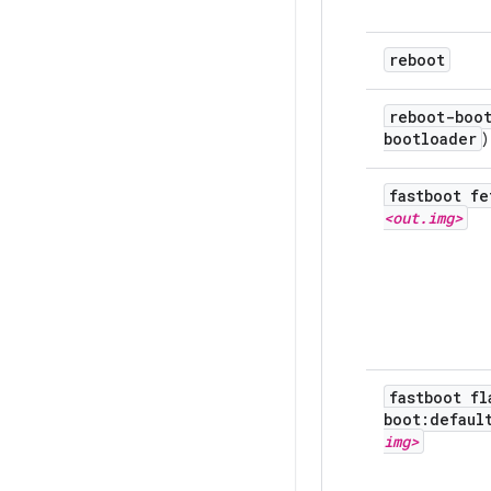
reboot
reboot-boo
bootloader
)
fastboot fe
<out
.
img>
fastboot fl
boot:defau
img>