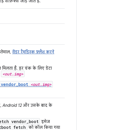
ह सफ़िक्स जोड़े जाते हैं.
्तेमाल,
वेंडर रैमडिस्क फ़्लैश करने
 मिलता है. हर चंक के लिए डेटा
<out.img>
र
h vendor_boot
<out.img>
ए,
Android 12
और उसके बाद के
etch vendor_boot
इमेज
tboot fetch
को कॉल किया गया