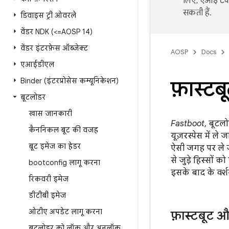
लिए, एआई टेक्
सकती हैं.
डिवाइस ट्री ओवरले
वेंडर NDK (<=AOSP 14)
वेंडर इंटरफ़ेस ऑब्जेक्ट
AOSP
Docs
एआईडीएल
Binder (इंटरप्रोसेस कम्यूनिकेशन)
फ़ास्टबू
बूटलोडर
खास जानकारी
Fastboot
, बूटल
कैननिकल बूट की वजह
यूज़रस्पेस में ल
बूट इमेज का हेडर
ऐसी जगह पर ले जा
से जुड़े हिस्सों
bootconfig लागू करना
इसके बाद के वर्श
रिकवरी इमेज
डीटीबी इमेज
ओटीए अपडेट लागू करना
फ़ास्टबूट 
बूटलोडर को लॉक और अनलॉक