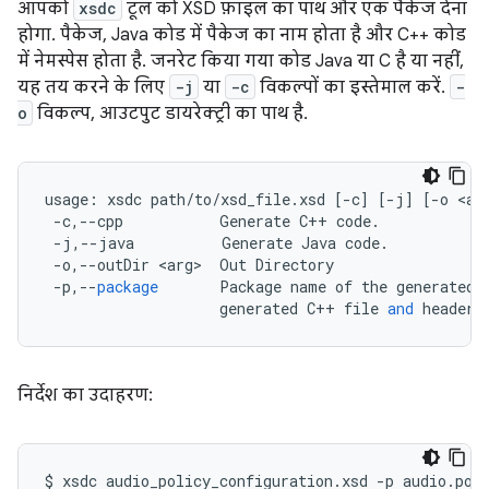
आपको
xsdc
टूल को XSD फ़ाइल का पाथ और एक पैकेज देना
होगा. पैकेज, Java कोड में पैकेज का नाम होता है और C++ कोड
में नेमस्पेस होता है. जनरेट किया गया कोड Java या C है या नहीं,
यह तय करने के लिए
-j
या
-c
विकल्पों का इस्तेमाल करें.
-
o
विकल्प, आउटपुट डायरेक्ट्री का पाथ है.
usage
:
xsdc
path
/
to
/
xsd_file
.
xsd
[
-
c
]
[
-
j
]
[
-
o
<
ar
-
c
,
--
cpp
Generate
C
++
code
.
-
j
,
--
java
Generate
Java
code
.
-
o
,
--
outDir
<
arg
>
Out
Directory
-
p
,
--
package
Package
name
of
the
generated
generated
C
++
file
and
header
निर्देश का उदाहरण:
$
xsdc
audio_policy_configuration.xsd
-p
audio.pol