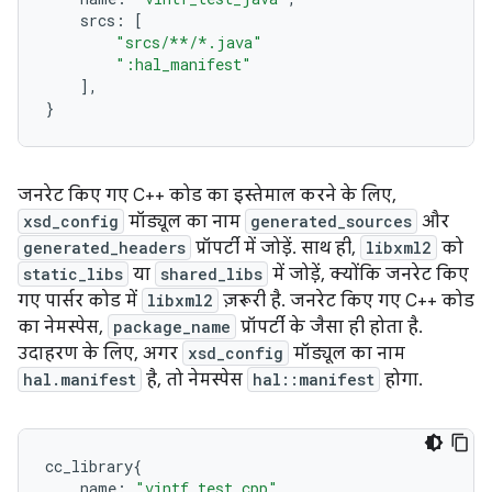
srcs
:
[
"srcs/**/*.java"
":hal_manifest"
],
}
जनरेट किए गए C++ कोड का इस्तेमाल करने के लिए,
xsd_config
मॉड्यूल का नाम
generated_sources
और
generated_headers
प्रॉपर्टी में जोड़ें. साथ ही,
libxml2
को
static_libs
या
shared_libs
में जोड़ें, क्योंकि जनरेट किए
गए पार्सर कोड में
libxml2
ज़रूरी है. जनरेट किए गए C++ कोड
का नेमस्पेस,
package_name
प्रॉपर्टी के जैसा ही होता है.
उदाहरण के लिए, अगर
xsd_config
मॉड्यूल का नाम
hal.manifest
है, तो नेमस्पेस
hal::manifest
होगा.
cc_library
{
name
:
"vintf_test_cpp"
,