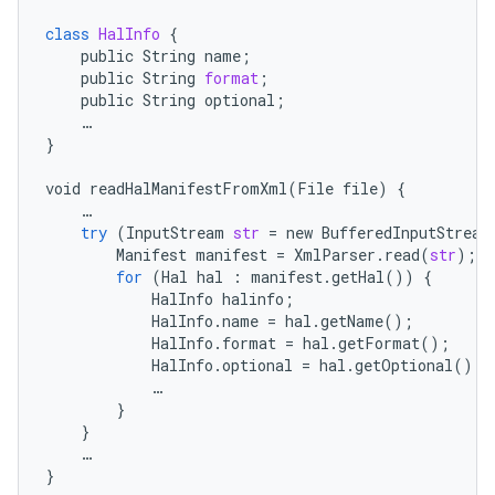
class
HalInfo
{
public
String
name
;
public
String
format
;
public
String
optional
;
…
}
void
readHalManifestFromXml
(
File
file
)
{
…
try
(
InputStream
str
=
new
BufferedInputStream
Manifest
manifest
=
XmlParser
.
read
(
str
);
for
(
Hal
hal
:
manifest
.
getHal
())
{
HalInfo
halinfo
;
HalInfo
.
name
=
hal
.
getName
();
HalInfo
.
format
=
hal
.
getFormat
();
HalInfo
.
optional
=
hal
.
getOptional
();
…
}
}
…
}