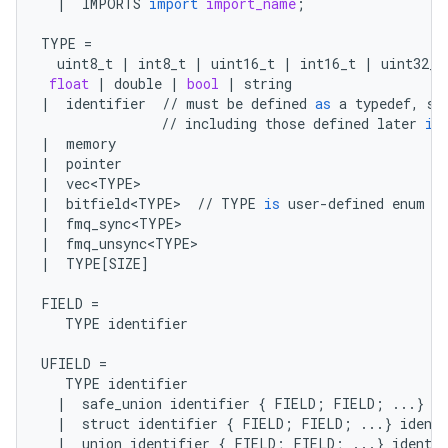
|
IMPORTS
import
import_name
;
TYPE
=
uint8_t
|
int8_t
|
uint16_t
|
int16_t
|
uint32_t
float
|
double
|
bool
|
string
|
identifier
//
must
be
defined
as
a
typedef
,
st
//
including
those
defined
later
in
|
memory
|
pointer
|
vec<TYPE>
|
bitfield<TYPE>
//
TYPE
is
user
-
defined
enum
|
fmq_sync<TYPE>
|
fmq_unsync<TYPE>
|
TYPE
[
SIZE
]
FIELD
=
TYPE
identifier
UFIELD
=
TYPE
identifier
|
safe_union
identifier
{
FIELD
;
FIELD
;
...
}
id
|
struct
identifier
{
FIELD
;
FIELD
;
...
}
identi
|
union
identifier
{
FIELD
;
FIELD
;
...
}
identif