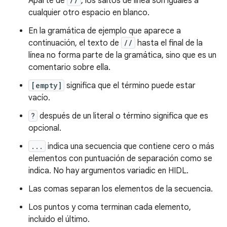
Aparte de
//
, los saltos de línea son iguales a
cualquier otro espacio en blanco.
En la gramática de ejemplo que aparece a
continuación, el texto de
//
hasta el final de la
línea no forma parte de la gramática, sino que es un
comentario sobre ella.
[empty]
significa que el término puede estar
vacío.
?
después de un literal o término significa que es
opcional.
...
indica una secuencia que contiene cero o más
elementos con puntuación de separación como se
indica. No hay argumentos variadic en HIDL.
Las comas separan los elementos de la secuencia.
Los puntos y coma terminan cada elemento,
incluido el último.