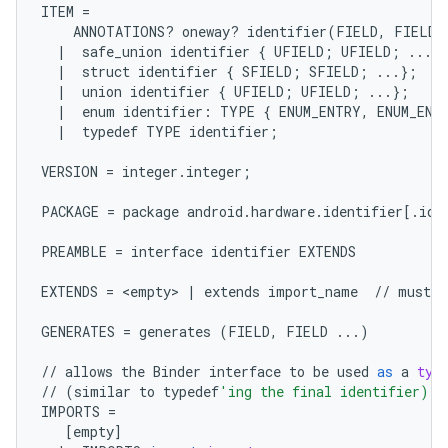
ITEM
=
ANNOTATIONS
?
oneway
?
identifier
(
FIELD
,
FIELD
|
safe_union
identifier
{
UFIELD
;
UFIELD
;
...
}
|
struct
identifier
{
SFIELD
;
SFIELD
;
...
};
/
|
union
identifier
{
UFIELD
;
UFIELD
;
...
};
|
enum
identifier
:
TYPE
{
ENUM_ENTRY
,
ENUM_ENT
|
typedef
TYPE
identifier
;
VERSION
=
integer
.
integer
;
PACKAGE
=
package
android
.
hardware
.
identifier
[
.
ide
PREAMBLE
=
interface
identifier
EXTENDS
EXTENDS
=
 <
empty
> 
|
extends
import_name
//
must
b
GENERATES
=
generates
(
FIELD
,
FIELD
...
)
//
allows
the
Binder
interface
to
be
used
as
a
typ
//
(
similar
to
typedef
'ing the final identifier)
IMPORTS
=
[
empty
]