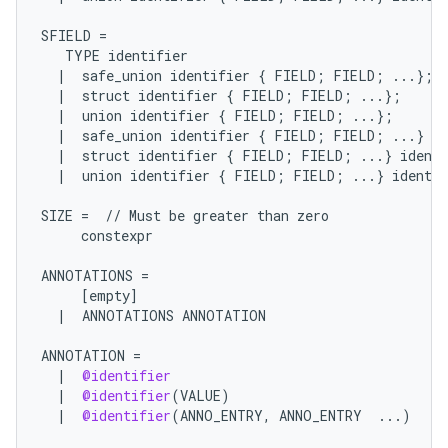
SFIELD
=
TYPE
identifier
|
safe_union
identifier
{
FIELD
;
FIELD
;
...
};
|
struct
identifier
{
FIELD
;
FIELD
;
...
};
|
union
identifier
{
FIELD
;
FIELD
;
...
};
|
safe_union
identifier
{
FIELD
;
FIELD
;
...
}
id
|
struct
identifier
{
FIELD
;
FIELD
;
...
}
identi
|
union
identifier
{
FIELD
;
FIELD
;
...
}
identif
SIZE
=
//
Must
be
greater
than
zero
constexpr
ANNOTATIONS
=
[
empty
]
|
ANNOTATIONS
ANNOTATION
ANNOTATION
=
|
@identifier
|
@identifier
(
VALUE
)
|
@identifier
(
ANNO_ENTRY
,
ANNO_ENTRY
...
)