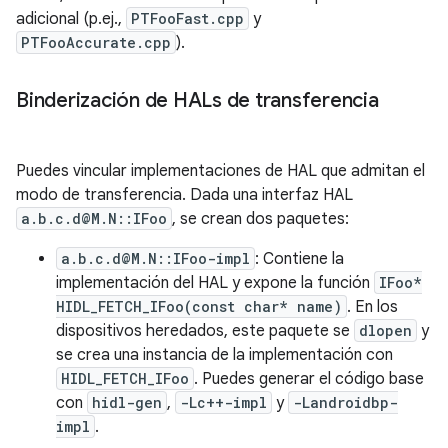
adicional (p.ej.,
PTFooFast.cpp
y
PTFooAccurate.cpp
).
Binderización de HALs de transferencia
Puedes vincular implementaciones de HAL que admitan el
modo de transferencia. Dada una interfaz HAL
a.b.c.d@M.N::IFoo
, se crean dos paquetes:
a.b.c.d@M.N::IFoo-impl
: Contiene la
implementación del HAL y expone la función
IFoo*
HIDL_FETCH_IFoo(const char* name)
. En los
dispositivos heredados, este paquete se
dlopen
y
se crea una instancia de la implementación con
HIDL_FETCH_IFoo
. Puedes generar el código base
con
hidl-gen
,
-Lc++-impl
y
-Landroidbp-
impl
.