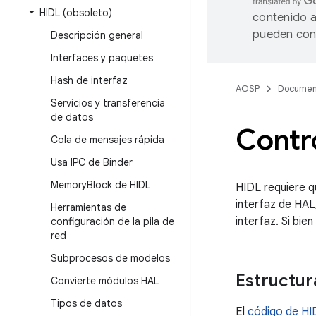
HIDL (obsoleto)
contenido a
pueden cont
Descripción general
Interfaces y paquetes
Hash de interfaz
AOSP
Documen
Servicios y transferencia
de datos
Contro
Cola de mensajes rápida
Usa IPC de Binder
Memory
Block de HIDL
HIDL requiere q
interfaz de HAL,
Herramientas de
interfaz. Si bi
configuración de la pila de
red
Subprocesos de modelos
Estructur
Convierte módulos HAL
Tipos de datos
El
código de HI