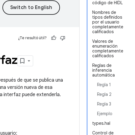
código de HIDL
Nombres de
tipos definidos
por el usuario
completamente
calificados
¿Te resultó útil?
Valores de
enumeración
completamente
rfaz
calificados
Reglas de
inferencia
automática
Después de que se publica una
Regla 1
 una versión nueva de esa
ra interfaz puede extenderla.
Regla 2
Regla 3
Ejemplo
types.hal
 usuario:
Control de