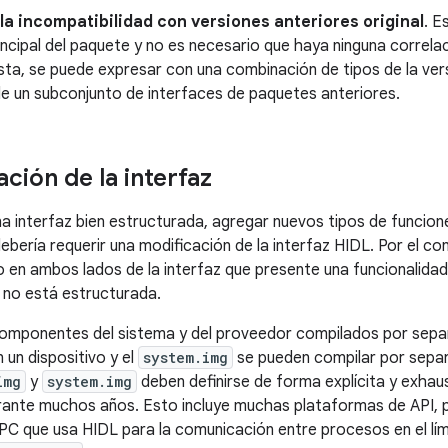
la incompatibilidad con versiones anteriores original
. E
incipal del paquete y no es necesario que haya ninguna correla
sta, se puede expresar con una combinación de tipos de la vers
de un subconjunto de interfaces de paquetes anteriores.
ción de la interfaz
a interfaz bien estructurada, agregar nuevos tipos de funcion
debería requerir una modificación de la interfaz HIDL. Por el co
 en ambos lados de la interfaz que presente una funcionalidad 
az no está estructurada.
omponentes del sistema y del proveedor compilados por separ
 un dispositivo y el
system.img
se pueden compilar por separ
img
y
system.img
deben definirse de forma explícita y exhau
ante muchos años. Esto incluye muchas plataformas de API, per
C que usa HIDL para la comunicación entre procesos en el lím