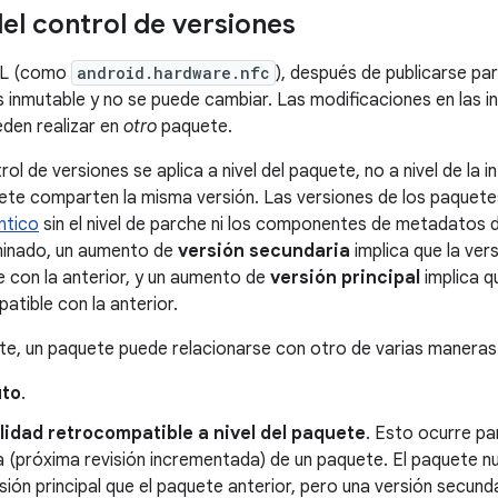
del control de versiones
DL (como
android.hardware.nfc
), después de publicarse pa
es inmutable y no se puede cambiar. Las modificaciones en las 
den realizar en
otro
paquete.
rol de versiones se aplica a nivel del paquete, no a nivel de la i
te comparten la misma versión. Las versiones de los paquete
ntico
sin el nivel de parche ni los componentes de metadatos 
inado, un aumento de
versión secundaria
implica que la ver
 con la anterior, y un aumento de
versión principal
implica q
atible con la anterior.
e, un paquete puede relacionarse con otro de varias maneras
uto
.
lidad retrocompatible a nivel del paquete
. Esto ocurre pa
 (próxima revisión incrementada) de un paquete. El paquete n
ión principal que el paquete anterior, pero una versión secund