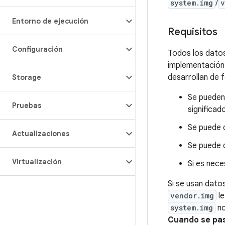
system.img
/
v
Entorno de ejecución
Requisitos
Configuración
Todos los datos
implementación 
desarrollan de 
Storage
Se pueden
Pruebas
significad
Se puede d
Actualizaciones
Se puede d
Virtualización
Si es nece
Si se usan datos
vendor.img
le
system.img
no
Cuando se pas