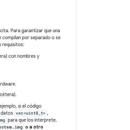
cita. Para garantizar que una
se compilan por separado o se
 requisitos:
era) con nombres y
ardware.
cétera).
ejemplo, si el código
o datos
vec<uint8_t>
,
img
para que los interprete.
ystem.img
o a otro