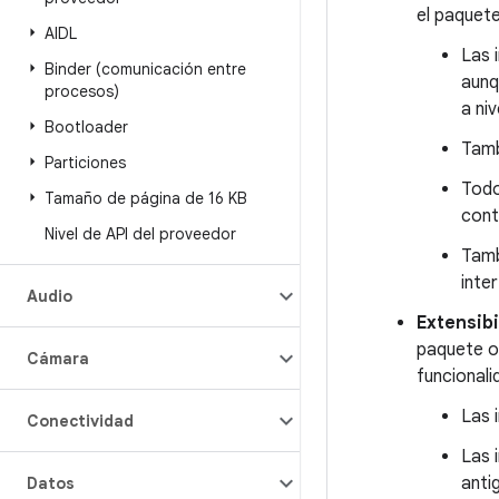
el paquete
AIDL
Las 
Binder (comunicación entre
aunq
procesos)
a ni
Bootloader
Tamb
Particiones
Todo
Tamaño de página de 16 KB
cont
Nivel de API del proveedor
Tamb
inte
Audio
Extensibi
paquete o
Cámara
funcionali
Las 
Conectividad
Las 
anti
Datos