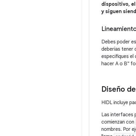
dispositivo, e
y siguen siend
Lineamient
Debes poder esc
deberías tener 
especifiques e
hacer A o B" fo
Diseño de
HIDL incluye pa
Las interfaces 
comienzan con
nombres. Por ej