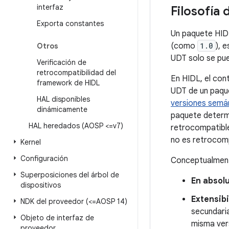
interfaz
Filosofía 
Exporta constantes
Un paquete HI
(como
1.0
), 
Otros
UDT solo se pue
Verificación de
retrocompatibilidad del
En HIDL, el cont
framework de HIDL
UDT de un paque
HAL disponibles
versiones semá
dinámicamente
paquete determ
HAL heredados (AOSP <=v7)
retrocompatible
no es retrocomp
Kernel
Configuración
Conceptualment
Superposiciones del árbol de
En absol
dispositivos
Extensibi
NDK del proveedor (<=AOSP 14)
secundaria
Objeto de interfaz de
misma vers
proveedor