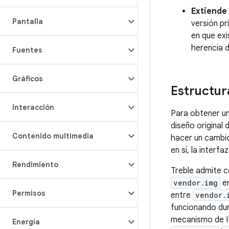
Extiende 
Pantalla
versión pr
en que exi
herencia 
Fuentes
Gráficos
Estructura
Interacción
Para obtener un
diseño original 
Contenido multimedia
hacer un cambio
en sí, la interf
Rendimiento
Treble admite c
vendor.img
en
Permisos
entre
vendor.
funcionando dur
mecanismo de IP
Energía