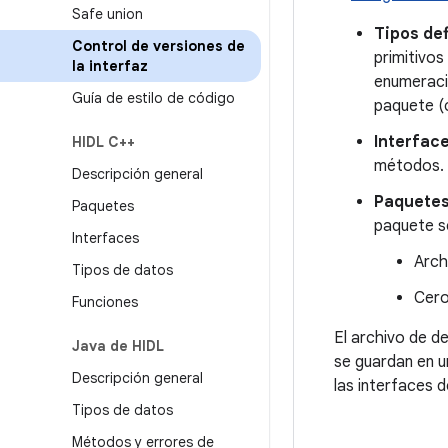
Safe union
Tipos def
Control de versiones de
primitivo
la interfaz
enumeracio
Guía de estilo de código
paquete (c
Interfac
HIDL C++
métodos. 
Descripción general
Paquete
Paquetes
paquete se
Interfaces
Arch
Tipos de datos
Cero
Funciones
El archivo de d
Java de HIDL
se guardan en u
Descripción general
las interfaces d
Tipos de datos
Métodos y errores de