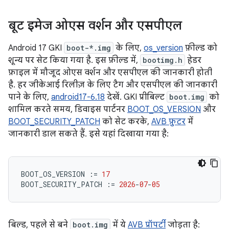
बूट इमेज ओएस वर्शन और एसपीएल
Android 17 GKI
boot-*.img
के लिए,
os_version
फ़ील्ड को
शून्य पर सेट किया गया है. इस फ़ील्ड में,
bootimg.h
हेडर
फ़ाइल में मौजूद ओएस वर्शन और एसपीएल की जानकारी होती
है. हर जीकेआई रिलीज़ के लिए टैग और एसपीएल की जानकारी
पाने के लिए,
android17-6.18
देखें. GKI प्रीबिल्ट
boot.img
को
शामिल करते समय, डिवाइस पार्टनर
BOOT_OS_VERSION
और
BOOT_SECURITY_PATCH
को सेट करके,
AVB फ़ुटर
में
जानकारी डाल सकते हैं. इसे यहां दिखाया गया है:
BOOT_OS_VERSION
:=
17
BOOT_SECURITY_PATCH
:=
2026
-
07
-
05
बिल्ड, पहले से बने
boot.img
में ये
AVB प्रॉपर्टी
जोड़ता है: