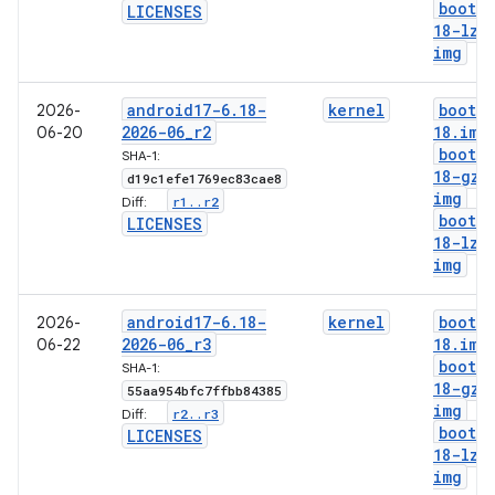
boot-6
LICENSES
18-lz4
img
android17-6
.
18-
kernel
boot-6
2026-
2026-06
_
r2
18
.
img
06-20
boot-6
SHA-1:
18-gz
.
d19c1efe1769ec83cae8
img
r1
.
.
r2
Diff:
boot-6
LICENSES
18-lz4
img
android17-6
.
18-
kernel
boot-6
2026-
2026-06
_
r3
18
.
img
06-22
boot-6
SHA-1:
18-gz
.
55aa954bfc7ffbb84385
img
r2
.
.
r3
Diff:
boot-6
LICENSES
18-lz4
img