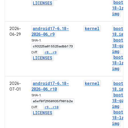
boot-6
LICENSES
18-lz4
img
android17-6
.
18-
kernel
boot-6
2026-
2026-06
_
r9
18
.
img
06-29
boot-6
SHA-1:
18-gz
.
c93225a015525adbb173
img
r8
.
.
r9
Diff:
boot-6
LICENSES
18-lz4
img
android17-6
.
18-
kernel
boot-6
2026-
2026-06
_
r10
18
.
img
07-01
boot-6
SHA-1:
18-gz
.
a5ef0f2950935f901b2e
img
r9
.
.
r10
Diff:
boot-6
LICENSES
18-lz4
img