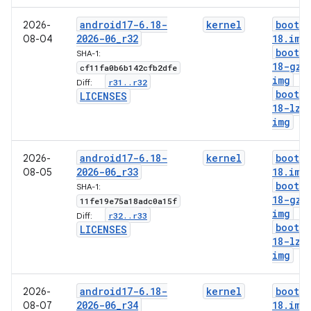
android17-6
.
18-
kernel
boot-6
2026-
2026-06
_
r32
18
.
img
08-04
boot-6
SHA-1:
18-gz
.
cf11fa0b6b142cfb2dfe
img
r31
.
.
r32
Diff:
boot-6
LICENSES
18-lz4
img
android17-6
.
18-
kernel
boot-6
2026-
2026-06
_
r33
18
.
img
08-05
boot-6
SHA-1:
18-gz
.
11fe19e75a18adc0a15f
img
r32
.
.
r33
Diff:
boot-6
LICENSES
18-lz4
img
android17-6
.
18-
kernel
boot-6
2026-
2026-06
_
r34
18
.
img
08-07