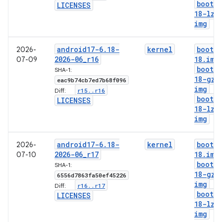
boot-6
LICENSES
18-lz4
img
android17-6
.
18-
kernel
boot-6
2026-
2026-06
_
r16
18
.
img
07-09
boot-6
SHA-1:
18-gz
.
eac9b74cb7ed7b68f096
img
r15
.
.
r16
Diff:
boot-6
LICENSES
18-lz4
img
android17-6
.
18-
kernel
boot-6
2026-
2026-06
_
r17
18
.
img
07-10
boot-6
SHA-1:
18-gz
.
6556d7863fa50ef45226
img
r16
.
.
r17
Diff:
boot-6
LICENSES
18-lz4
img