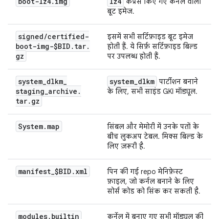
boot-lz4
.
img
lz4
कंप्रेस किए गए कर्नेल वाली
बूट इमेज.
signed
/
certified-
इसमें सभी सर्टिफ़ाइड बूट इमेज
boot-img-$BID
.
tar
.
होती हैं. ये सिर्फ़ सर्टिफ़ाइड बिल्ड
gz
पर उपलब्ध होती हैं.
system
_
dlkm
_
system
_
dlkm
पार्टीशन बनाने
staging
_
archive
.
के लिए, सभी साइंड GKI मॉड्यूल.
tar
.
gz
System
.
map
सिंबल और मेमोरी में उनके पतों के
बीच लुकअप टेबल. मिक्स बिल्ड के
लिए ज़रूरी है.
manifest
_
$BID
.
xml
पिन की गई repo मेनिफ़ेस्ट
फ़ाइल, जो कर्नल बनाने के लिए
सोर्स कोड को सिंक कर सकती है.
modules
.
builtin
कर्नेल में बनाए गए सभी मॉड्यूल की