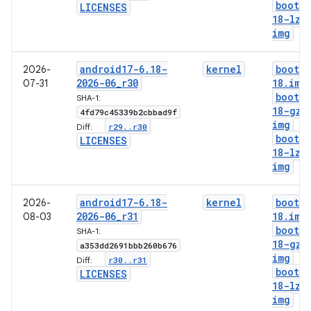
boot-6
LICENSES
18-lz4
img
android17-6
.
18-
kernel
boot-6
2026-
2026-06
_
r30
18
.
img
07-31
boot-6
SHA-1:
18-gz
.
4fd79c45339b2cbbad9f
img
r29
.
.
r30
Diff:
boot-6
LICENSES
18-lz4
img
android17-6
.
18-
kernel
boot-6
2026-
2026-06
_
r31
18
.
img
08-03
boot-6
SHA-1:
18-gz
.
a353dd2691bbb260b676
img
r30
.
.
r31
Diff:
boot-6
LICENSES
18-lz4
img