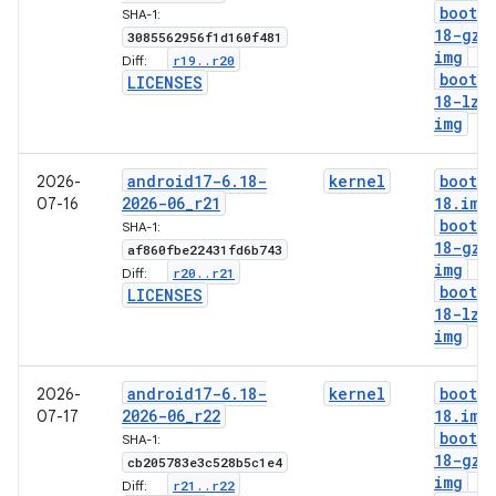
boot-6
SHA-1:
18-gz
.
3085562956f1d160f481
img
r19
.
.
r20
Diff:
boot-6
LICENSES
18-lz4
img
android17-6
.
18-
kernel
boot-6
2026-
2026-06
_
r21
18
.
img
07-16
boot-6
SHA-1:
18-gz
.
af860fbe22431fd6b743
img
r20
.
.
r21
Diff:
boot-6
LICENSES
18-lz4
img
android17-6
.
18-
kernel
boot-6
2026-
2026-06
_
r22
18
.
img
07-17
boot-6
SHA-1:
18-gz
.
cb205783e3c528b5c1e4
img
r21
.
.
r22
Diff: