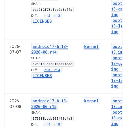
boot-6
SHA-1:
18-gz
.
cbb912f73cfcc9d8cffa
img
r12
.
.
r13
Diff:
boot-6
LICENSES
18-lz4
img
android17-6
.
18-
kernel
boot-6
2026-
2026-06
_
r14
18
.
img
07-07
boot-6
SHA-1:
18-gz
.
67c81e0cac8f3da9fcdc
img
r13
.
.
r14
Diff:
boot-6
LICENSES
18-lz4
img
android17-6
.
18-
kernel
boot-6
2026-
2026-06
_
r15
18
.
img
07-08
boot-6
SHA-1:
18-gz
.
8703ffbcdb305498c4a3
img
r14
.
.
r15
Diff: