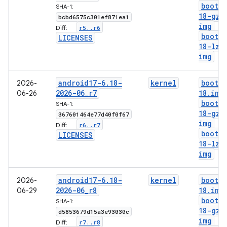
boot-6
SHA-1:
18-gz
.
bcbd6575c301ef871ea1
img
r5
.
.
r6
Diff:
boot-6
LICENSES
18-lz4
img
android17-6
.
18-
kernel
boot-6
2026-
2026-06
_
r7
18
.
img
06-26
boot-6
SHA-1:
18-gz
.
367601464e77d40f0f67
img
r6
.
.
r7
Diff:
boot-6
LICENSES
18-lz4
img
android17-6
.
18-
kernel
boot-6
2026-
2026-06
_
r8
18
.
img
06-29
boot-6
SHA-1:
18-gz
.
d5853679d15a3e93030c
img
r7
.
.
r8
Diff: