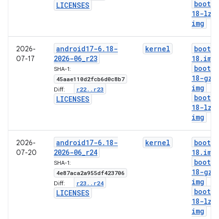
boot-6
LICENSES
18-lz4
img
android17-6
.
18-
kernel
boot-6
2026-
2026-06
_
r23
18
.
img
07-17
boot-6
SHA-1:
18-gz
.
45aae110d2fcb6d0c8b7
img
r22
.
.
r23
Diff:
boot-6
LICENSES
18-lz4
img
android17-6
.
18-
kernel
boot-6
2026-
2026-06
_
r24
18
.
img
07-20
boot-6
SHA-1:
18-gz
.
4e87aca2a955df423706
img
r23
.
.
r24
Diff:
boot-6
LICENSES
18-lz4
img