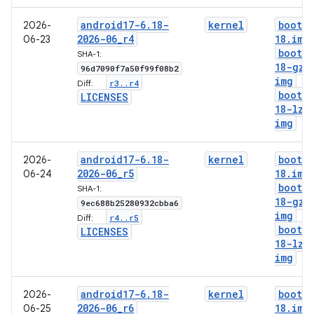
android17-6
.
18-
kernel
boot-6
2026-
2026-06
_
r4
18
.
img
06-23
boot-6
SHA-1:
18-gz
.
96d7090f7a50f99f08b2
img
r3
.
.
r4
Diff:
boot-6
LICENSES
18-lz4
img
android17-6
.
18-
kernel
boot-6
2026-
2026-06
_
r5
18
.
img
06-24
boot-6
SHA-1:
18-gz
.
9ec688b25280932cbba6
img
r4
.
.
r5
Diff:
boot-6
LICENSES
18-lz4
img
android17-6
.
18-
kernel
boot-6
2026-
2026-06
_
r6
18
.
img
06-25