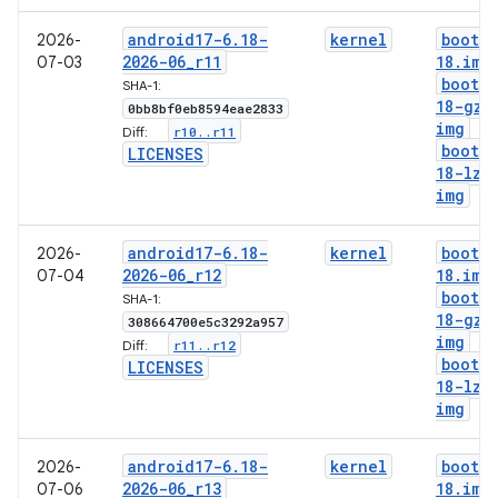
android17-6
.
18-
kernel
boot-6
2026-
2026-06
_
r11
18
.
img
07-03
boot-6
SHA-1:
18-gz
.
0bb8bf0eb8594eae2833
img
r10
.
.
r11
Diff:
boot-6
LICENSES
18-lz4
img
android17-6
.
18-
kernel
boot-6
2026-
2026-06
_
r12
18
.
img
07-04
boot-6
SHA-1:
18-gz
.
308664700e5c3292a957
img
r11
.
.
r12
Diff:
boot-6
LICENSES
18-lz4
img
android17-6
.
18-
kernel
boot-6
2026-
2026-06
_
r13
18
.
img
07-06