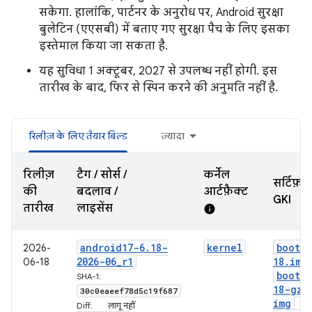
सकेगा. हालांकि, पार्टनर के अनुरोध पर, Android सुरक्षा
बुलेटिन (एएसबी) में बताए गए सुरक्षा पैच के लिए इसका
इस्तेमाल किया जा सकता है.
यह सुविधा 1 अक्टूबर, 2027 से उपलब्ध नहीं होगी. इस
तारीख के बाद, फिर से स्पिन करने की अनुमति नहीं है.
रिलीज़ के लिए तैयार बिल्ड
ज़्यादा
रिलीज़
टैग / सोर्स /
कर्नेल
सर्टिफ़ा
की
बदलाव /
आर्टफ़ैक्ट
GKI
तारीख
लाइसेंस
info
android17-6
.
18-
kernel
boot-6
2026-
2026-06
_
r1
18
.
img
06-18
boot-6
SHA-1:
18-gz
.
30c0eaeef78d5c19f687
img
Diff:
लागू नहीं