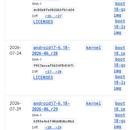
boot-6
SHA-1:
18-gz
.
dc85b8fe382265f61d24
img
r26
.
.
r27
Diff:
boot-6
LICENSES
18-lz4
img
android17-6
.
18-
kernel
boot-6
2026-
2026-06
_
r28
18
.
img
07-24
boot-6
SHA-1:
18-gz
.
f957accaf5634f841071
img
r27
.
.
r28
Diff:
boot-6
LICENSES
18-lz4
img
android17-6
.
18-
kernel
boot-6
2026-
2026-06
_
r29
18
.
img
07-29
boot-6
SHA-1:
18-gz
.
6293e4c6f40dd8dbc8bd
img
r28
.
.
r29
Diff: