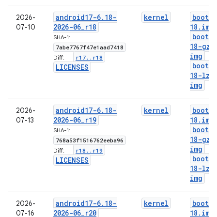
android17-6
.
18-
kernel
boot-6
2026-
2026-06
_
r18
18
.
img
07-10
boot-6
SHA-1:
18-gz
.
7abe7767f47e1aad7418
img
r17
.
.
r18
Diff:
boot-6
LICENSES
18-lz4
img
android17-6
.
18-
kernel
boot-6
2026-
2026-06
_
r19
18
.
img
07-13
boot-6
SHA-1:
18-gz
.
768a53f1516762eeba96
img
r18
.
.
r19
Diff:
boot-6
LICENSES
18-lz4
img
android17-6
.
18-
kernel
boot-6
2026-
2026-06
_
r20
18
.
img
07-16