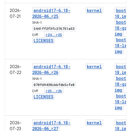
android17-6
.
18-
kernel
boot-6
2026-
2026-06
_
r25
18
.
img
07-21
boot-6
SHA-1:
18-gz
.
5441ff2f3fc276751a53
img
r24
.
.
r25
Diff:
boot-6
LICENSES
18-lz4
img
android17-6
.
18-
kernel
boot-6
2026-
2026-06
_
r26
18
.
img
07-22
boot-6
SHA-1:
18-gz
.
070fd9438cbbfdb5cfe8
img
r25
.
.
r26
Diff:
boot-6
LICENSES
18-lz4
img
android17-6
.
18-
kernel
boot-6
2026-
2026-06
_
r27
18
.
img
07-23