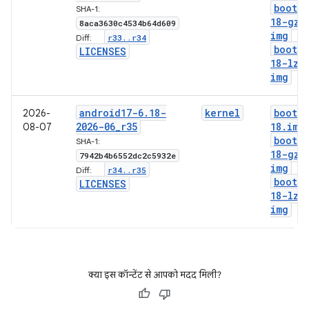
boot-6
SHA-1:
18-gz
.
8aca3630c4534b64d609
img
r33
.
.
r34
Diff:
boot-6
LICENSES
18-lz4
img
android17-6
.
18-
kernel
boot-6
2026-
2026-06
_
r35
18
.
img
08-07
boot-6
SHA-1:
18-gz
.
7942b4b6552dc2c5932e
img
r34
.
.
r35
Diff:
boot-6
LICENSES
18-lz4
img
क्या इस कॉन्टेंट से आपको मदद मिली?