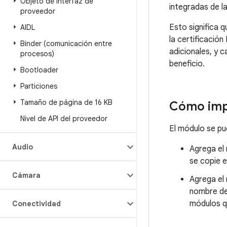
Objeto de interfaz de
integradas de l
proveedor
Esto significa 
AIDL
la certificació
Binder (comunicación entre
adicionales, y 
procesos)
beneficio.
Bootloader
Particiones
Tamaño de página de 16 KB
Cómo imp
Nivel de API del proveedor
El módulo se pu
Audio
Agrega el
se copie e
Cámara
Agrega el
nombre de
módulos 
Conectividad