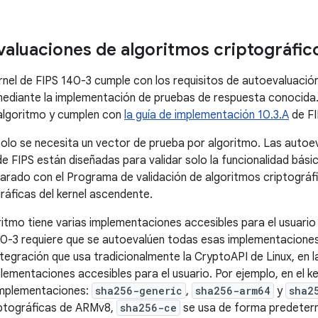
valuaciones de algoritmos criptográfic
rnel de FIPS 140-3 cumple con los requisitos de autoevaluació
mediante la implementación de pruebas de respuesta conocida
 algoritmo y cumplen con
la guía de implementación 10.3.A
de FI
 solo se necesita un vector de prueba por algoritmo. Las auto
de FIPS están diseñadas para validar solo la funcionalidad bási
parado con el Programa de validación de algoritmos criptográf
ráficas del kernel ascendente.
itmo tiene varias implementaciones accesibles para el usuario 
0-3 requiere que se autoevalúen todas esas implementaciones.
ntegración que usa tradicionalmente la CryptoAPI de Linux, en 
plementaciones accesibles para el usuario. Por ejemplo, en el k
implementaciones:
sha256-generic
,
sha256-arm64
y
sha2
iptográficas de ARMv8,
sha256-ce
se usa de forma predeterm