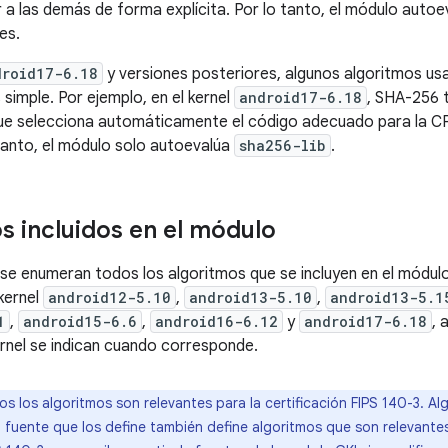
a las demás de forma explícita. Por lo tanto, el módulo autoev
es.
droid17-6.18
y versiones posteriores, algunos algoritmos us
simple. Por ejemplo, en el kernel
android17-6.18
, SHA-256 
e selecciona automáticamente el código adecuado para la CP
tanto, el módulo solo autoevalúa
sha256-lib
.
s incluidos en el módulo
 se enumeran todos los algoritmos que se incluyen en el módulo
 kernel
android12-5.10
,
android13-5.10
,
android13-5.1
1
,
android15-6.6
,
android16-6.12
y
android17-6.18
, 
ernel se indican cuando corresponde.
s los algoritmos son relevantes para la certificación FIPS 140-3. Al
o fuente que los define también define algoritmos que son relevante