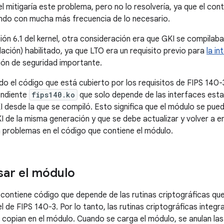
l mitigaría este problema, pero no lo resolvería, ya que el con
ndo con mucha más frecuencia de lo necesario.
sión 6.1 del kernel, otra consideración era que GKI se compilab
ación) habilitado, ya que LTO era un requisito previo para
la in
ión de seguridad importante.
odo el código que está cubierto por los requisitos de FIPS 14
endiente
fips140.ko
que solo depende de las interfaces esta
KI desde la que se compiló. Esto significa que el módulo se pue
 de la misma generación y que se debe actualizar y volver a env
on problemas en el código que contiene el módulo.
ar el módulo
I contiene código que depende de las rutinas criptográficas q
 de FIPS 140-3. Por lo tanto, las rutinas criptográficas integr
e copian en el módulo. Cuando se carga el módulo, se anulan las