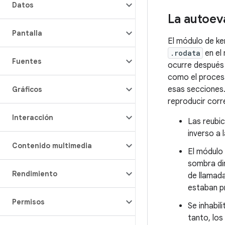
Datos
La autoev
Pantalla
El módulo de k
.rodata
en el
Fuentes
ocurre después 
como el procesa
esas secciones.
Gráficos
reproducir cor
Interacción
Las reubi
inverso a 
Contenido multimedia
El módulo 
sombra din
Rendimiento
de llamad
estaban p
Permisos
Se inhabil
tanto, los