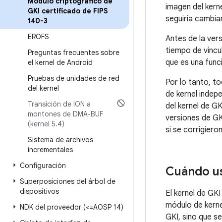
Módulo criptográfico de
imagen del kerne
GKI certificado de FIPS
seguiría cambia
140-3
EROFS
Antes de la ver
tiempo de vincul
Preguntas frecuentes sobre
que es una func
el kernel de Android
Pruebas de unidades de red
Por lo tanto, t
del kernel
de kernel indep
Transición de ION a
del kernel de G
montones de DMA-BUF
versiones de GKI
(kernel 5
.
4)
si se corrigier
Sistema de archivos
incrementales
Configuración
Cuándo us
Superposiciones del árbol de
dispositivos
El kernel de GK
módulo de kernel
NDK del proveedor (<=AOSP 14)
GKI, sino que s