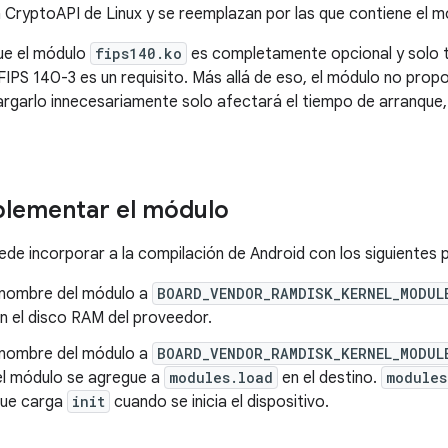
a CryptoAPI de Linux y se reemplazan por las que contiene el m
que el módulo
fips140.ko
es completamente opcional y solo t
n FIPS 140-3 es un requisito. Más allá de eso, el módulo no pro
cargarlo innecesariamente solo afectará el tiempo de arranque,
lementar el módulo
ede incorporar a la compilación de Android con los siguientes 
 nombre del módulo a
BOARD_VENDOR_RAMDISK_KERNEL_MODUL
n el disco RAM del proveedor.
 nombre del módulo a
BOARD_VENDOR_RAMDISK_KERNEL_MODUL
l módulo se agregue a
modules.load
en el destino.
modules
que carga
init
cuando se inicia el dispositivo.