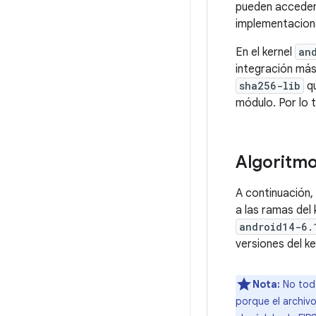
pueden acceder 
implementacion
En el kernel
an
integración más 
sha256-lib
qu
módulo. Por lo 
Algoritmo
A continuación,
a las ramas del
android14-6.
versiones del k
Nota:
No todo
porque el archiv