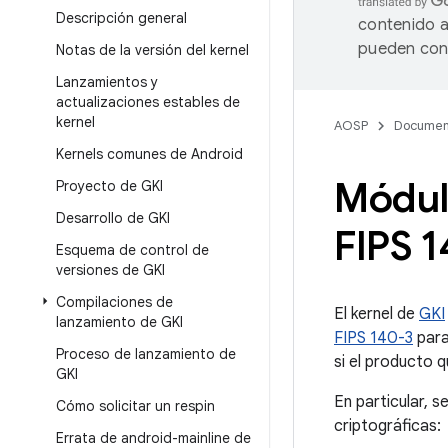
Descripción general
contenido a
pueden cont
Notas de la versión del kernel
Lanzamientos y
actualizaciones estables de
kernel
AOSP
Documen
Kernels comunes de Android
Módulo
Proyecto de GKI
Desarrollo de GKI
FIPS 
Esquema de control de
versiones de GKI
Compilaciones de
El kernel de
GKI
lanzamiento de GKI
FIPS 140-3
para
Proceso de lanzamiento de
si el producto q
GKI
En particular, s
Cómo solicitar un respin
criptográficas:
Errata de android-mainline de