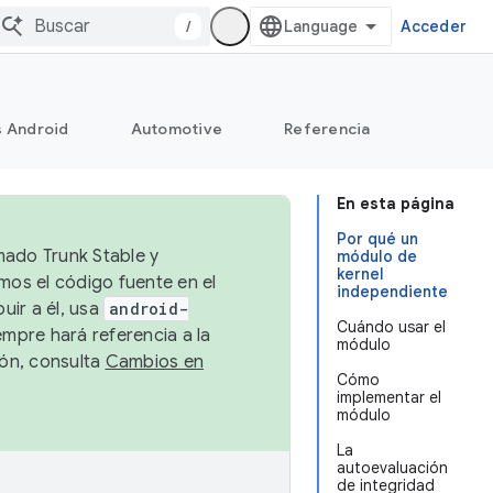
/
Acceder
s Android
Automotive
Referencia
En esta página
Por qué un
mado Trunk Stable y
módulo de
kernel
emos el código fuente en el
independiente
uir a él, usa
android-
Cuándo usar el
empre hará referencia a la
módulo
ión, consulta
Cambios en
Cómo
implementar el
módulo
La
autoevaluación
de integridad