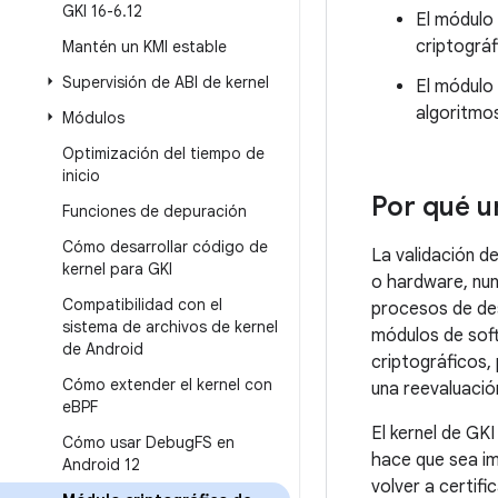
GKI 16-6
.
12
El módulo 
criptográf
Mantén un KMI estable
Supervisión de ABI de kernel
El módulo 
algoritmos
Módulos
Optimización del tiempo de
inicio
Por qué u
Funciones de depuración
Cómo desarrollar código de
La validación d
kernel para GKI
o hardware, nun
Compatibilidad con el
procesos de des
sistema de archivos de kernel
módulos de sof
de Android
criptográficos,
Cómo extender el kernel con
una reevaluación
e
BPF
El kernel de GKI
Cómo usar Debug
FS en
hace que sea im
Android 12
volver a certifi