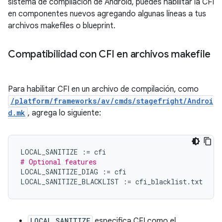
sistema de compilación de Android, puedes habilitar la CFI
en componentes nuevos agregando algunas líneas a tus
archivos makefiles o blueprint.
Compatibilidad con CFI en archivos makefile
Para habilitar CFI en un archivo de compilación, como
/platform/frameworks/av/cmds/stagefright/Androi
d.mk
, agrega lo siguiente:
LOCAL_SANITIZE
:=
cfi
# Optional features
LOCAL_SANITIZE_DIAG
:=
cfi
LOCAL_SANITIZE_BLACKLIST
:=
cfi_blacklist
.
txt
LOCAL_SANITIZE
especifica CFI como el