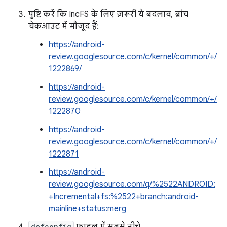
पुष्टि करें कि IncFS के लिए ज़रूरी ये बदलाव, ब्रांच
चेकआउट में मौजूद हैं:
https://android-
review.googlesource.com/c/kernel/common/+/
1222869/
https://android-
review.googlesource.com/c/kernel/common/+/
1222870
https://android-
review.googlesource.com/c/kernel/common/+/
1222871
https://android-
review.googlesource.com/q/%2522ANDROID:
+Incremental+fs:%2522+branch:android-
mainline+status:merg
defconfig