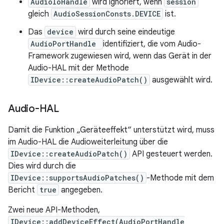
AudioIoHandle
wird ignoriert, wenn
session
gleich
AudioSessionConsts.DEVICE
ist.
Das
device
wird durch seine eindeutige
AudioPortHandle
identifiziert, die vom Audio-
Framework zugewiesen wird, wenn das Gerät in der
Audio-HAL mit der Methode
IDevice::createAudioPatch()
ausgewählt wird.
Audio-HAL
Damit die Funktion „Geräteeffekt“ unterstützt wird, muss
im Audio-HAL die Audioweiterleitung über die
IDevice::createAudioPatch()
API gesteuert werden.
Dies wird durch die
IDevice::supportsAudioPatches()
-Methode mit dem
Bericht
true
angegeben.
Zwei neue API-Methoden,
IDevice::addDeviceEffect(AudioPortHandle