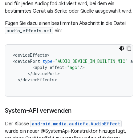
und für jeden Audiopfad aktiviert wird, bei dem ein
bestimmtes Gerät als Senke oder Quelle ausgewählt wird.
Fügen Sie dazu einen bestimmten Abschnitt in die Datei
audio_effects.xml
ein:
<
deviceEffects
>
<
devicePort
type
=
"AUDIO_DEVICE_IN_BUILTIN_MIC"
add
<
apply
effect
=
"agc"
/
>
<
/
devicePort
>
<
/
deviceEffects
>
System-API verwenden
Der Klasse
android.media.audiofx.AudioEffect
wurde ein neuer @SystemApi-Konstruktor hinzugefügt,