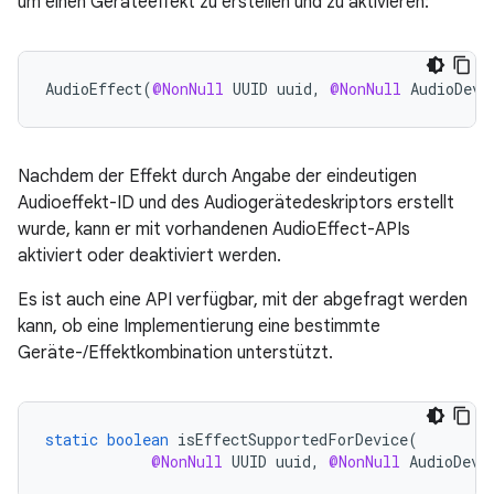
um einen Geräteeffekt zu erstellen und zu aktivieren:
AudioEffect
(
@NonNull
UUID
uuid
,
@NonNull
AudioDevi
Nachdem der Effekt durch Angabe der eindeutigen
Audioeffekt-ID und des Audiogerätedeskriptors erstellt
wurde, kann er mit vorhandenen AudioEffect-APIs
aktiviert oder deaktiviert werden.
Es ist auch eine API verfügbar, mit der abgefragt werden
kann, ob eine Implementierung eine bestimmte
Geräte-/Effektkombination unterstützt.
static
boolean
isEffectSupportedForDevice
(
@NonNull
UUID
uuid
,
@NonNull
AudioDevi