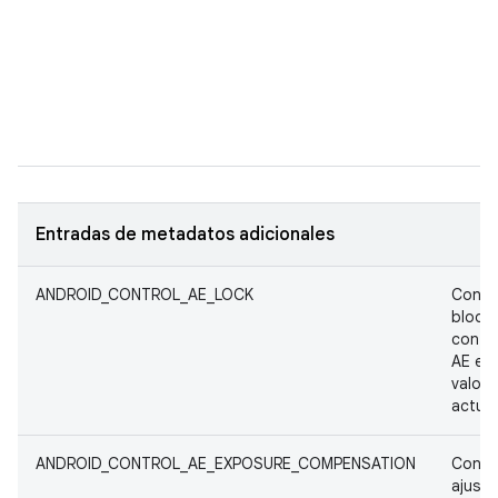
Entradas de metadatos adicionales
ANDROID_CONTROL_AE_LOCK
Contro
bloque
contro
AE en 
valore
actual
ANDROID_CONTROL_AE_EXPOSURE_COMPENSATION
Contro
ajustar