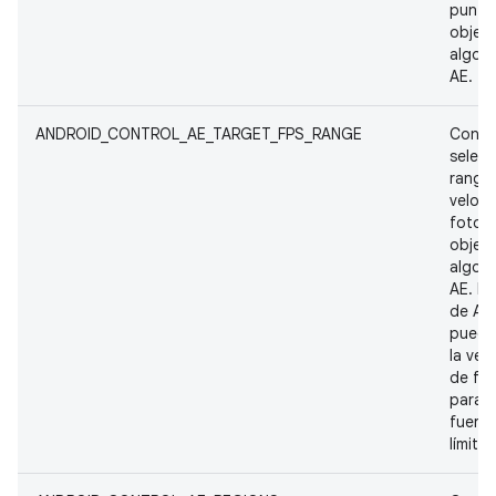
punto 
objeti
algori
AE.
ANDROID_CONTROL_AE_TARGET_FPS_RANGE
Contro
selecc
rango
veloc
fotog
objeti
algori
AE. La
de AE
puede
la vel
de fo
para 
fuera 
límites