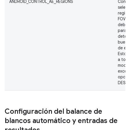
ANDROID_CONTROL_AE_REGIONS
Contro
selecc
region
FOV q
deben
para
deter
buenos
de exp
Esto s
a todo
modos
except
opció
DESAC
Configuración del balance de
blancos automático y entradas de