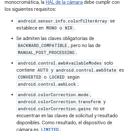
monocromática, la
HAL de la cámara
debe cumplir con
los siguientes requisitos:
android.sensor.info.colorFilterArray
se
establece en
MONO
o
NIR
.
Se admiten las claves obligatorias de
BACKWARD_COMPATIBLE
, pero no las de
MANUAL_POST_PROCESSING
.
android.control.awbAvailableModes
solo
contiene
AUTO
y
android.control.awbState
es
CONVERTED
o
LOCKED
según
android.control.awbLock
.
android.colorCorrection.mode
,
android.colorCorrection.transform
y
android.colorCorrection.gains
no se
encuentran en las claves de solicitud y resultado
disponibles. Como resultado, el dispositivo de
cámara es
LIMITED
.