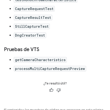
CaptureRequestTest
CaptureResultTest
StillCaptureTest
DngCreatorTest
Pruebas de VTS
getCameraCharacteristics
processMultiCaptureRequestPreview
¿Te resultó útil?
El contenido y las muestras de código que aparecen en esta página