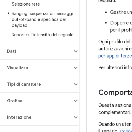
requisiti:
Selezione rete
Gestire u
Ranging: sequenza di messaggi
out-of-band e specifica del
Disporre d
payload
per il pro
Report sull'intensità del segnale
Ogni profilo del
autorizzazioni e
Dati
per app di terze
Per ulteriori in
Visualizza
Tipi di carattere
Comportam
Grafica
Questa sezione d
complementari.
Interazione
Quando un utent
il servizio
Comp