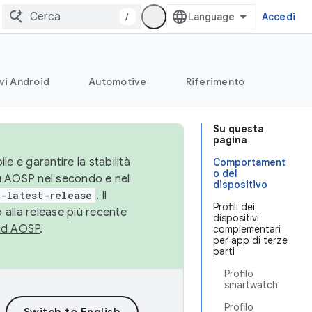
/
Accedi
vi Android
Automotive
Riferimento
Su questa
pagina
le e garantire la stabilità
Comportament
o del
su AOSP nel secondo e nel
dispositivo
-latest-release
. Il
Profili dei
 alla release più recente
dispositivi
ad AOSP
.
complementari
per app di terze
parti
Profilo
smartwatch
Profilo