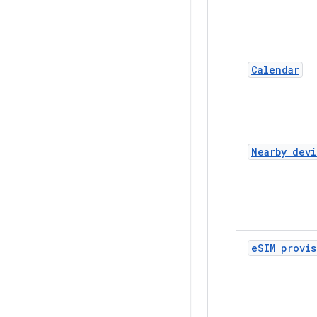
Calendar
Nearby devi
e
SIM provi