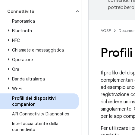
contenuti ne
potrebbero 
Connettività
Panoramica
Bluetooth
AOSP
Documen
NFC
Profil
Chiamate e messaggistica
Operatore
Ora
Il profilo del d
Banda ultralarga
complementari di
ad esempio uno 
Wi-Fi
registrazione co
Profili dei dispositivi
richiedere un in
companion
singolarmente. C
API Connectivity Diagnostics
per le app comp
Interfaccia utente della
Per utilizzare i
connettività