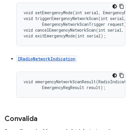
void setEmergencyMode(int serial, EmergencyMo
void triggerEmergencyNetworkScan(int serial,

        EmergencyNetworkScanTrigger request);

void cancelEmergencyNetworkScan(int serial, bo
IRadioNetworkIndication
void
emergencyNetworkScanResult
(
RadioIndicati
EmergencyRegResult
result
);
Convalida