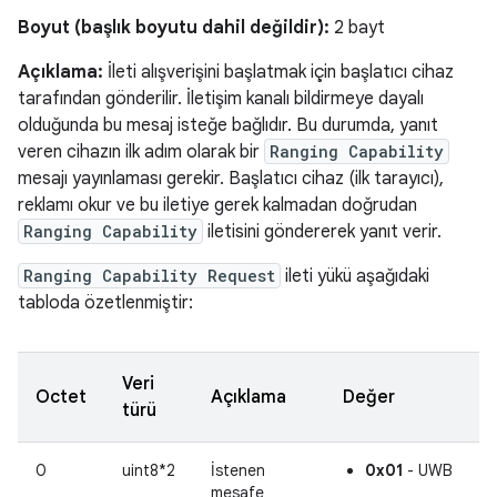
Boyut (başlık boyutu dahil değildir):
2 bayt
Açıklama:
İleti alışverişini başlatmak için başlatıcı cihaz
tarafından gönderilir. İletişim kanalı bildirmeye dayalı
olduğunda bu mesaj isteğe bağlıdır. Bu durumda, yanıt
veren cihazın ilk adım olarak bir
Ranging Capability
mesajı yayınlaması gerekir. Başlatıcı cihaz (ilk tarayıcı),
reklamı okur ve bu iletiye gerek kalmadan doğrudan
Ranging Capability
iletisini göndererek yanıt verir.
Ranging Capability Request
ileti yükü aşağıdaki
tabloda özetlenmiştir:
Veri
Octet
Açıklama
Değer
türü
0
uint8*2
İstenen
0x01
- UWB
mesafe