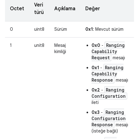
Veri
Octet
Açıklama
Değer
türü
0
uint8
Sürüm
0x1
: Mevcut sürüm
Ranging
1
unit8
Mesaj
0x0
-
Capability
kimliği
Request
mesajı
Ranging
0x1
-
Capability
Response
mesajı
Ranging
0x2
-
Configuration
ileti
Ranging
0x3
-
Configuration
Response
mesajı
(isteğe bağlı)