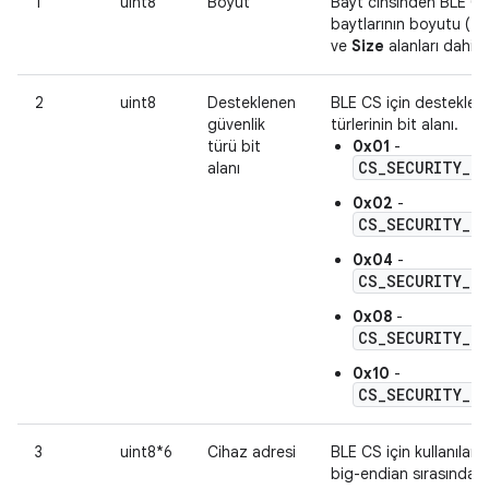
1
uint8
Boyut
Bayt cinsinden BLE CS 
baytlarının boyutu (
Te
ve
Size
alanları dahil).
2
uint8
Desteklenen
BLE CS için desteklen
güvenlik
türlerinin bit alanı.
türü bit
0x01
-
CS_SECURITY_LE
alanı
0x02
-
CS_SECURITY_LE
0x04
-
CS_SECURITY_LE
0x08
-
CS_SECURITY_LE
0x10
-
CS_SECURITY_LE
3
uint8*6
Cihaz adresi
BLE CS için kullanılan 
big-endian sırasındadı