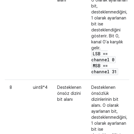
bit,
desteklenmediğini,
1 olarak ayarlanan
bit ise
desteklendiğini
gösterir. Bit 0,
kanal 0'a karşılık
gelir.
LSB ==
channel 0
MSB ==
channel 31
8
uint8*4
Desteklenen
Desteklenen
önsöz dizini
önsözlük
bit alanı
dizinlerinin bit
alanı. 0 olarak
ayarlanan bit,
desteklenmediğini,
1 olarak ayarlanan
bit ise