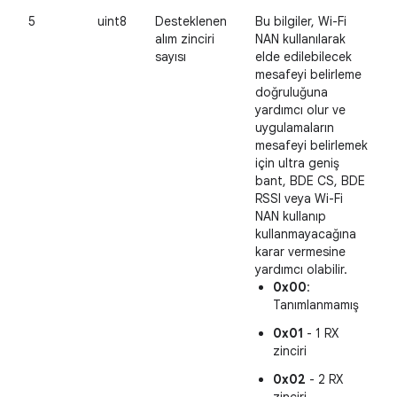
5
uint8
Desteklenen
Bu bilgiler, Wi-Fi
alım zinciri
NAN kullanılarak
sayısı
elde edilebilecek
mesafeyi belirleme
doğruluğuna
yardımcı olur ve
uygulamaların
mesafeyi belirlemek
için ultra geniş
bant, BDE CS, BDE
RSSI veya Wi-Fi
NAN kullanıp
kullanmayacağına
karar vermesine
yardımcı olabilir.
0x00
:
Tanımlanmamış
0x01
- 1 RX
zinciri
0x02
- 2 RX
zinciri