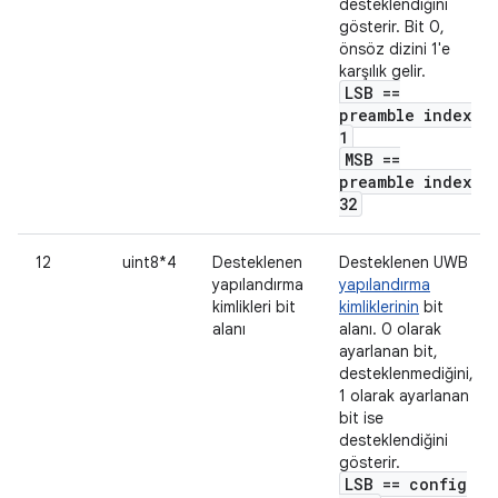
desteklendiğini
gösterir. Bit 0,
önsöz dizini 1'e
karşılık gelir.
LSB ==
preamble index
1
MSB ==
preamble index
32
12
uint8*4
Desteklenen
Desteklenen UWB
yapılandırma
yapılandırma
kimlikleri bit
kimliklerinin
bit
alanı
alanı. 0 olarak
ayarlanan bit,
desteklenmediğini,
1 olarak ayarlanan
bit ise
desteklendiğini
gösterir.
LSB == config