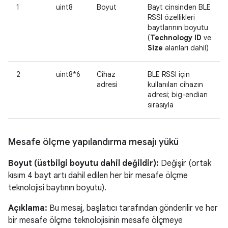
1
uint8
Boyut
Bayt cinsinden BLE
RSSI özellikleri
baytlarının boyutu
(
Technology ID
ve
Size
alanları dahil)
2
uint8*6
Cihaz
BLE RSSI için
adresi
kullanılan cihazın
adresi; big-endian
sırasıyla
Mesafe ölçme yapılandırma mesajı yükü
Boyut (üstbilgi boyutu dahil değildir):
Değişir (ortak
kısım 4 bayt artı dahil edilen her bir mesafe ölçme
teknolojisi baytının boyutu).
Açıklama:
Bu mesaj, başlatıcı tarafından gönderilir ve her
bir mesafe ölçme teknolojisinin mesafe ölçmeye