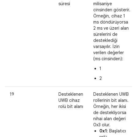
süresi
milisaniye
cinsinden gösterir.
Örneğin, cihaz 1
ms döndürüyorsa
2 ms ve üzeri alan
sürelerini de
desteklediği
varsayılır. İzin
verilen değerler
(ms cinsinden):
1
2
19
Desteklenen
Desteklenen UWB
UWB cihaz
rollerinin bit alanı.
rolü bit alanı
Örneğin, her ikisi
de destekliyorsa
nihai alan değeri
0x3 olur.
0x1
: Başlatıcı
rolü