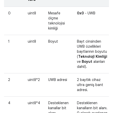
0
uint8
Mesafe
0x0
- UWB
ölçme
teknolojisi
kimliği
1
uint8
Boyut
Bayt cinsinden
UWB özellikleri
baytlarının boyutu
(
Teknoloji Kimliği
ve
Boyut
alanları
dahil).
2
uint8*2
UWB adresi
2 baytlık cihaz
ultra geniş bant
adresi.
4
uint8*4
Desteklenen
Desteklenen
kanallar bit
kanalların bit alanı.
alanı
0 olarak ayarlanan