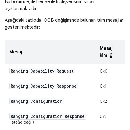
Bu bölümde, iletiler ve ileti alışverişinin sırası
açıklanmaktadır.
Aşağıdaki tabloda, OOB değişiminde bulunan tüm mesajlar
gösterilmektedir:
Mesaj
Mesaj
kimliği
Ranging Capability Request
0x0
Ranging Capability Response
0x1
Ranging Configuration
0x2
Ranging Configuration Response
0x3
(isteğe bağlı)