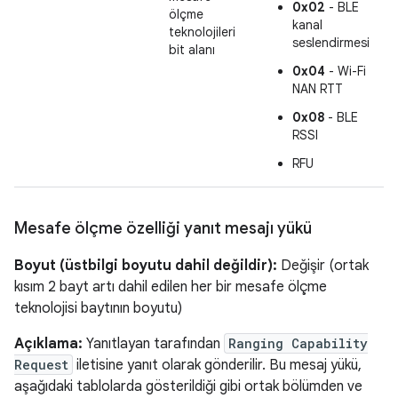
0x02
- BLE
ölçme
kanal
teknolojileri
seslendirmesi
bit alanı
0x04
- Wi-Fi
NAN RTT
0x08
- BLE
RSSI
RFU
Mesafe ölçme özelliği yanıt mesajı yükü
Boyut (üstbilgi boyutu dahil değildir):
Değişir (ortak
kısım 2 bayt artı dahil edilen her bir mesafe ölçme
teknolojisi baytının boyutu)
Açıklama:
Yanıtlayan tarafından
Ranging Capability
Request
iletisine yanıt olarak gönderilir. Bu mesaj yükü,
aşağıdaki tablolarda gösterildiği gibi ortak bölümden ve