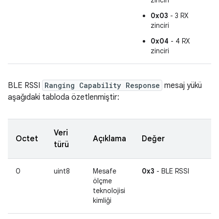
0x03
- 3 RX
zinciri
0x04
- 4 RX
zinciri
BLE RSSI
Ranging Capability Response
mesaj yükü
aşağıdaki tabloda özetlenmiştir:
Veri
Octet
Açıklama
Değer
türü
0
uint8
Mesafe
0x3
- BLE RSSI
ölçme
teknolojisi
kimliği