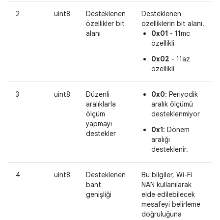
2
uint8
Desteklenen
Desteklenen
özellikler bit
özelliklerin bit alanı.
alanı
0x01
- 11mc
özellikli
0x02
- 11az
özellikli
3
uint8
Düzenli
0x0
: Periyodik
aralıklarla
aralık ölçümü
ölçüm
desteklenmiyor
yapmayı
0x1
: Dönem
destekler
aralığı
desteklenir.
4
uint8
Desteklenen
Bu bilgiler, Wi-Fi
bant
NAN kullanılarak
genişliği
elde edilebilecek
mesafeyi belirleme
doğruluğuna