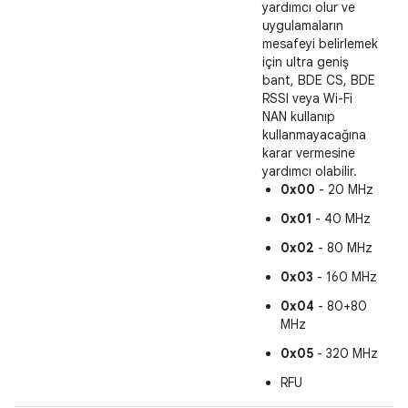
yardımcı olur ve
uygulamaların
mesafeyi belirlemek
için ultra geniş
bant, BDE CS, BDE
RSSI veya Wi-Fi
NAN kullanıp
kullanmayacağına
karar vermesine
yardımcı olabilir.
0x00
- 20 MHz
0x01
- 40 MHz
0x02
- 80 MHz
0x03
- 160 MHz
0x04
- 80+80
MHz
0x05
- 320 MHz
RFU