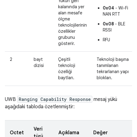
Yükün geri
kalanında yer
0x04
- Wi-Fi
alan mesafe
NAN RTT
ölçme
0x08
- BLE
teknolojilerinin
RSSI
özellikler
grubunu
RFU
gösterir.
2
bayt
Çeşitli
Teknoloji başına
dizisi
teknoloji
tanımlanan
özelliği
tekrarlanan yapı
baytları.
blokları.
UWB
Ranging Capability Response
mesaj yükü
aşağıdaki tabloda özetlenmiştir:
Veri
Octet
Açıklama
Değer
türü