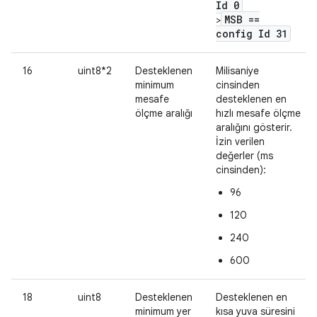
Id 0
MSB ==
>
config Id 31
16
uint8*2
Desteklenen
Milisaniye
minimum
cinsinden
mesafe
desteklenen en
ölçme aralığı
hızlı mesafe ölçme
aralığını gösterir.
İzin verilen
değerler (ms
cinsinden):
96
120
240
600
18
uint8
Desteklenen
Desteklenen en
minimum yer
kısa yuva süresini