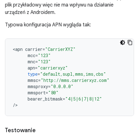
plik przykładowy więc nie ma wpływu na działanie
urządzeń z Androidem.
Typowa konfiguracja APN wygląda tak:
<
apn
carrier
=
"CarrierXYZ"
mcc
=
"123"
mnc
=
"123"
apn
=
"carrierxyz"
type
=
"default,supl,mms,ims,cbs"
mmsc
=
"http://mms.carrierxyz.com"
mmsproxy
=
"0.0.0.0"
mmsport
=
"80"
bearer_bitmask
=
"4|5|6|7|8|12"
/
>
Testowanie