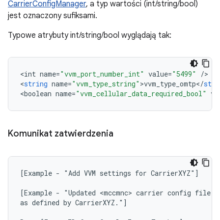
CarrierConfigManager
, a typ wartości (int/string/bool)
jest oznaczony sufiksami.
Typowe atrybuty int/string/bool wyglądają tak:
<
int
name
=
"vvm_port_number_int"
value
=
"5499"
/
>

<
string
name
=
"vvm_type_string"
>
vvm_type_omtp
<
/
stri
<
boolean
name
=
"vvm_cellular_data_required_bool"
va
Komunikat zatwierdzenia
[Example - "Add VVM settings for CarrierXYZ"]

[Example - "Updated <mccmnc> carrier config file to
as defined by CarrierXYZ."]
