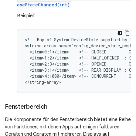
aseStateChanged(int)
.
Beispiel:
<!-- Map of System DeviceState supplied by Dev
<string-array name="config_device_state_postur
  <item>0:1</item>    <!-- CLOSED       : COM
  <item>1:2</item>    <!-- HALF_OPENED  : COM
  <item>2:3</item>    <!-- OPENED       : COM
  <item>3:1</item>    <!-- REAR_DISPLAY : COM
  <item>4:1000</item> <!-- CONCURRENT   : COM
Fensterbereich
Die Komponente für den Fensterbereich bietet eine Reihe
von Funktionen, mit denen Apps auf einigen faltbaren
Geräten und Geräten mit mehreren Displays auf