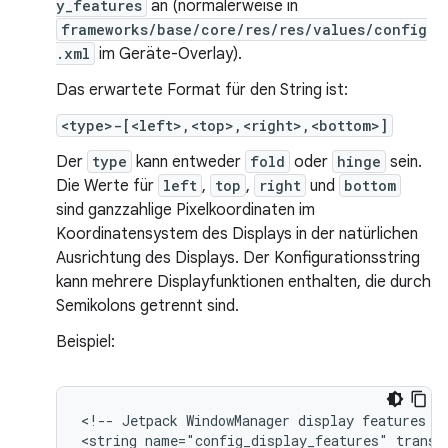
y_features
an (normalerweise in
frameworks/base/core/res/res/values/config
.xml
im Geräte-Overlay).
Das erwartete Format für den String ist:
<type>-[<left>,<top>,<right>,<bottom>]
Der
type
kann entweder
fold
oder
hinge
sein.
Die Werte für
left
,
top
,
right
und
bottom
sind ganzzahlige Pixelkoordinaten im
Koordinatensystem des Displays in der natürlichen
Ausrichtung des Displays. Der Konfigurationsstring
kann mehrere Displayfunktionen enthalten, die durch
Semikolons getrennt sind.
Beispiel:
<!-- Jetpack WindowManager display features --