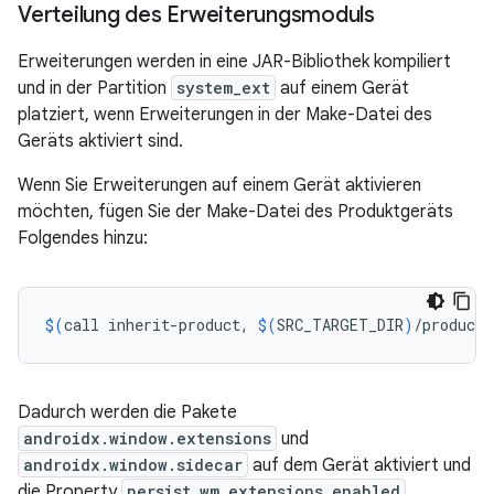
Verteilung des Erweiterungsmoduls
Erweiterungen werden in eine JAR-Bibliothek kompiliert
und in der Partition
system_ext
auf einem Gerät
platziert, wenn Erweiterungen in der Make-Datei des
Geräts aktiviert sind.
Wenn Sie Erweiterungen auf einem Gerät aktivieren
möchten, fügen Sie der Make-Datei des Produktgeräts
Folgendes hinzu:
$(
call
inherit-product,
$(
SRC_TARGET_DIR
)
/product/
Dadurch werden die Pakete
androidx.window.extensions
und
androidx.window.sidecar
auf dem Gerät aktiviert und
die Property
persist.wm.extensions.enabled