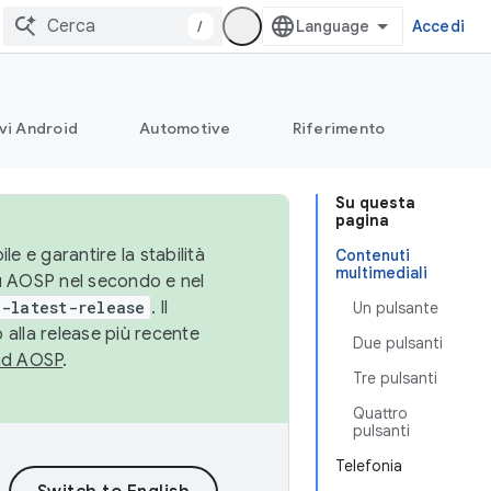
/
Accedi
vi Android
Automotive
Riferimento
Su questa
pagina
le e garantire la stabilità
Contenuti
multimediali
su AOSP nel secondo e nel
-latest-release
. Il
Un pulsante
 alla release più recente
Due pulsanti
ad AOSP
.
Tre pulsanti
Quattro
pulsanti
Telefonia