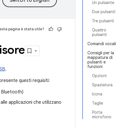
Un pulsante
Due pulsanti
Tre pulsanti
sta pagina è stata utile?
Quattro
pulsanti
Comandi vocali
isore
Consigli per la
mappatura di
pulsanti e
funzioni
SB
.
Opzioni
presente questi requisiti:
Spaziatura
. Bluetooth)
Icona
lle applicazioni che utilizzano
Taglie
Porta
microfono