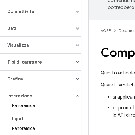
contenuti ne
potrebbero 
Connettività
Dati
AOSP
Documen
Visualizza
Compo
Tipi di carattere
Questo articolo i
Grafica
Quando verifichi
Interazione
si applica
Panoramica
coprono il
le API di r
Input
Panoramica