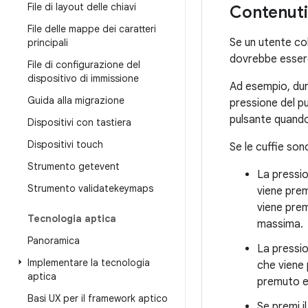
File di layout delle chiavi
Contenuti
File delle mappe dei caratteri
Se un utente col
principali
dovrebbe essere
File di configurazione del
dispositivo di immissione
Ad esempio, dura
Guida alla migrazione
pressione del p
pulsante quando 
Dispositivi con tastiera
Dispositivi touch
Se le cuffie son
Strumento getevent
La pressio
Strumento validatekeymaps
viene prem
viene pre
Tecnologia aptica
massima.
Panoramica
La pressio
Implementare la tecnologia
che viene 
aptica
premuto e 
Basi UX per il framework aptico
Se premi i